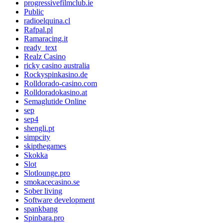
progressivefilmclub.ie
Public
radioelquina.cl
Rafpal.pl
Ramaracing.it
ready_text
Realz Casino
ricky casino australia
Rockyspinkasino.de
Rolldorado-casino.com
Rolldoradokasino.at
Semaglutide Online
sep
sep4
shengli.pt
simpcity
skipthegames
Skokka
Slot
Slotlounge.pro
smokacecasino.se
Sober living
Software development
spankbang
Spinbara.pro