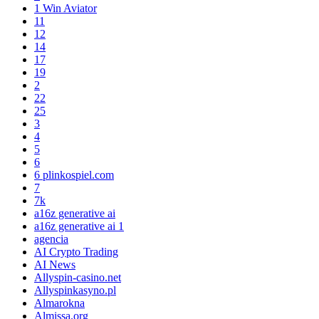
1 Win Aviator
11
12
14
17
19
2
22
25
3
4
5
6
6 plinkospiel.com
7
7k
a16z generative ai
a16z generative ai 1
agencia
AI Crypto Trading
AI News
Allyspin-casino.net
Allyspinkasyno.pl
Almarokna
Almissa.org