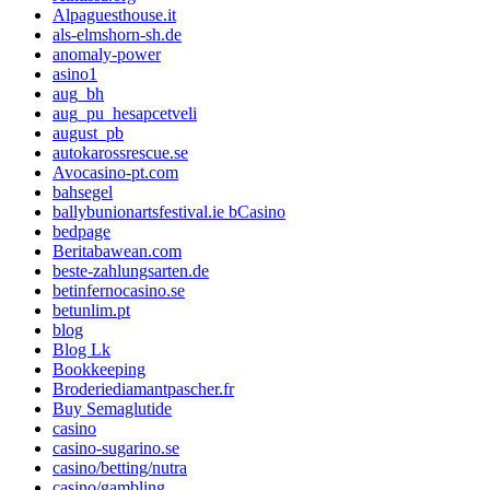
Alpaguesthouse.it
als-elmshorn-sh.de
anomaly-power
asino1
aug_bh
aug_pu_hesapcetveli
august_pb
autokarossrescue.se
Avocasino-pt.com
bahsegel
ballybunionartsfestival.ie bCasino
bedpage
Beritabawean.com
beste-zahlungsarten.de
betinfernocasino.se
betunlim.pt
blog
Blog Lk
Bookkeeping
Broderiediamantpascher.fr
Buy Semaglutide
casino
casino-sugarino.se
casino/betting/nutra
casino/gambling