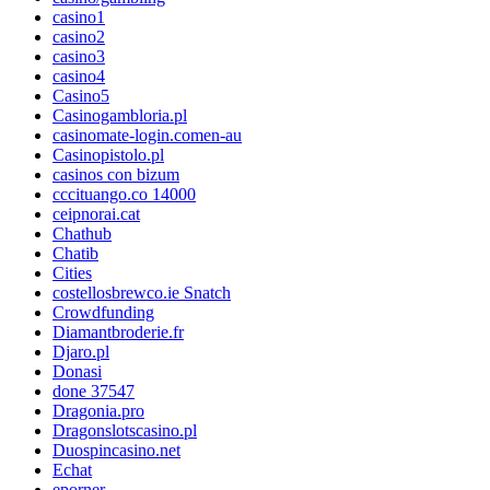
casino1
casino2
casino3
casino4
Casino5
Casinogambloria.pl
casinomate-login.comen-au
Casinopistolo.pl
casinos con bizum
cccituango.co 14000
ceipnorai.cat
Chathub
Chatib
Cities
costellosbrewco.ie Snatch
Crowdfunding
Diamantbroderie.fr
Djaro.pl
Donasi
done 37547
Dragonia.pro
Dragonslotscasino.pl
Duospincasino.net
Echat
eporner