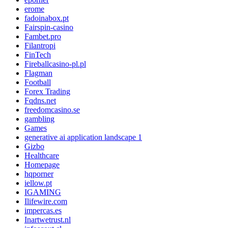
erome
fadoinabox.pt
Fairspin-casino
Fambet.pro
Filantropi
FinTech
Fireballcasino-pl.pl
Flagman
Football
Forex Trading
Fqdns.net
freedomcasino.se
gambling
Games
generative ai application landscape 1
Gizbo
Healthcare
Homepage
hqporner
iellow.pt
IGAMING
Ilifewire.com
impercas.es
Inartwetrust.nl