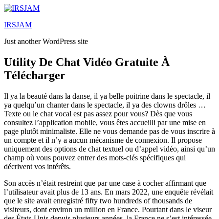
Lewati
ke
IRSJAM
konten
Just another WordPress site
Utility De Chat Vidéo Gratuite À
Télécharger
Il ya la beauté dans la danse, il ya belle poitrine dans le spectacle, il
ya quelqu’un chanter dans le spectacle, il ya des clowns drôles …
Texte ou le chat vocal est pas assez pour vous? Dès que vous
consultez l’application mobile, vous êtes accueilli par une mise en
page plutôt minimaliste. Elle ne vous demande pas de vous inscrire à
un compte et il n’y a aucun mécanisme de connexion. Il propose
uniquement des options de chat textuel ou d’appel vidéo, ainsi qu’un
champ où vous pouvez entrer des mots-clés spécifiques qui
décrivent vos intérêts.
Son accès n’était restreint que par une case à cocher affirmant que
l’utilisateur avait plus de 13 ans. En mars 2022, une enquête révélait
que le site avait enregistré fifty two hundreds of thousands de
visiteurs, dont environ un million en France. Pourtant dans le viseur
des États-Unis depuis plusieurs années, la France ne s’est intéressée