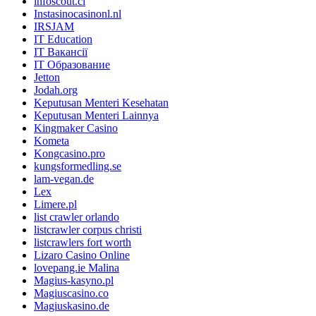
infoscout.cl
Instasinocasinonl.nl
IRSJAM
IT Education
IT Вакансії
IT Образование
Jetton
Jodah.org
Keputusan Menteri Kesehatan
Keputusan Menteri Lainnya
Kingmaker Casino
Kometa
Kongcasino.pro
kungsformedling.se
lam-vegan.de
Lex
Limere.pl
list crawler orlando
listcrawler corpus christi
listcrawlers fort worth
Lizaro Casino Online
lovepang.ie Malina
Magius-kasyno.pl
Magiuscasino.co
Magiuskasino.de