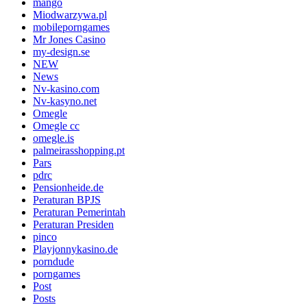
mango
Miodwarzywa.pl
mobileporngames
Mr Jones Casino
my-design.se
NEW
News
Nv-kasino.com
Nv-kasyno.net
Omegle
Omegle cc
omegle.is
palmeirasshopping.pt
Pars
pdrc
Pensionheide.de
Peraturan BPJS
Peraturan Pemerintah
Peraturan Presiden
pinco
Playjonnykasino.de
porndude
porngames
Post
Posts