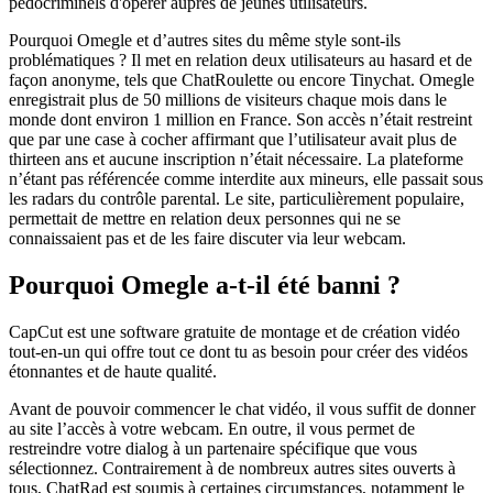
pédocriminels d'opérer auprès de jeunes utilisateurs.
Pourquoi Omegle et d’autres sites du même style sont-ils
problématiques ? Il met en relation deux utilisateurs au hasard et de
façon anonyme, tels que ChatRoulette ou encore Tinychat. Omegle
enregistrait plus de 50 millions de visiteurs chaque mois dans le
monde dont environ 1 million en France. Son accès n’était restreint
que par une case à cocher affirmant que l’utilisateur avait plus de
thirteen ans et aucune inscription n’était nécessaire. La plateforme
n’étant pas référencée comme interdite aux mineurs, elle passait sous
les radars du contrôle parental. Le site, particulièrement populaire,
permettait de mettre en relation deux personnes qui ne se
connaissaient pas et de les faire discuter via leur webcam.
Pourquoi Omegle a-t-il été banni ?
CapCut est une software gratuite de montage et de création vidéo
tout-en-un qui offre tout ce dont tu as besoin pour créer des vidéos
étonnantes et de haute qualité.
Avant de pouvoir commencer le chat vidéo, il vous suffit de donner
au site l’accès à votre webcam. En outre, il vous permet de
restreindre votre dialog à un partenaire spécifique que vous
sélectionnez. Contrairement à de nombreux autres sites ouverts à
tous, ChatRad est soumis à certaines circumstances, notamment le