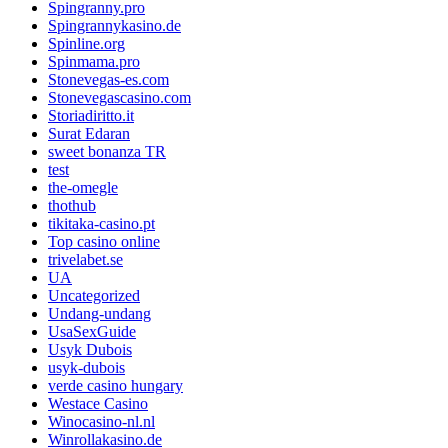
Spingranny.pro
Spingrannykasino.de
Spinline.org
Spinmama.pro
Stonevegas-es.com
Stonevegascasino.com
Storiadiritto.it
Surat Edaran
sweet bonanza TR
test
the-omegle
thothub
tikitaka-casino.pt
Top casino online
trivelabet.se
UA
Uncategorized
Undang-undang
UsaSexGuide
Usyk Dubois
usyk-dubois
verde casino hungary
Westace Casino
Winocasino-nl.nl
Winrollakasino.de