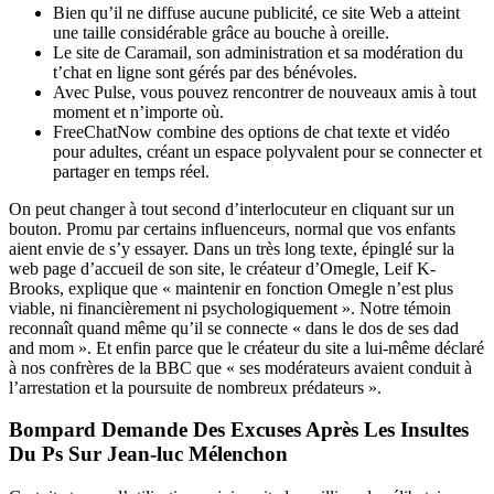
Bien qu’il ne diffuse aucune publicité, ce site Web a atteint
une taille considérable grâce au bouche à oreille.
Le site de Caramail, son administration et sa modération du
t’chat en ligne sont gérés par des bénévoles.
Avec Pulse, vous pouvez rencontrer de nouveaux amis à tout
moment et n’importe où.
FreeChatNow combine des options de chat texte et vidéo
pour adultes, créant un espace polyvalent pour se connecter et
partager en temps réel.
On peut changer à tout second d’interlocuteur en cliquant sur un
bouton. Promu par certains influenceurs, normal que vos enfants
aient envie de s’y essayer. Dans un très long texte, épinglé sur la
web page d’accueil de son site, le créateur d’Omegle, Leif K-
Brooks, explique que « maintenir en fonction Omegle n’est plus
viable, ni financièrement ni psychologiquement ». Notre témoin
reconnaît quand même qu’il se connecte « dans le dos de ses dad
and mom ». Et enfin parce que le créateur du site a lui-même déclaré
à nos confrères de la BBC que « ses modérateurs avaient conduit à
l’arrestation et la poursuite de nombreux prédateurs ».
Bompard Demande Des Excuses Après Les Insultes
Du Ps Sur Jean-luc Mélenchon