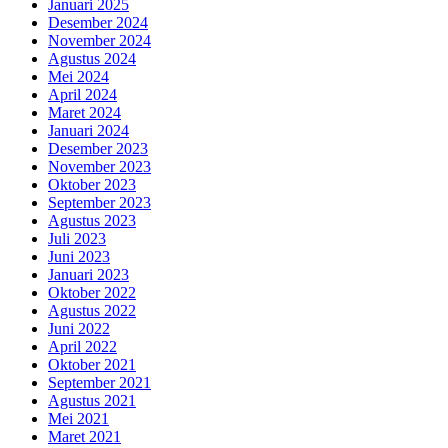
Januari 2025
Desember 2024
November 2024
Agustus 2024
Mei 2024
April 2024
Maret 2024
Januari 2024
Desember 2023
November 2023
Oktober 2023
September 2023
Agustus 2023
Juli 2023
Juni 2023
Januari 2023
Oktober 2022
Agustus 2022
Juni 2022
April 2022
Oktober 2021
September 2021
Agustus 2021
Mei 2021
Maret 2021