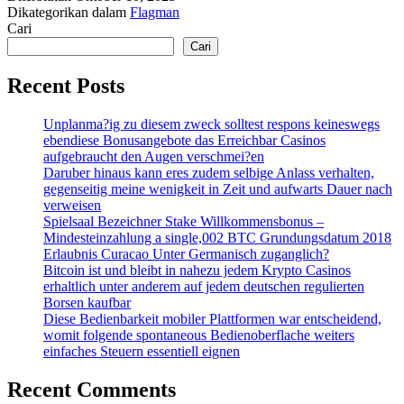
Dikategorikan dalam
Flagman
на
Cari
деньги!
Мобильная
Cari
версия
доступна
Recent Posts
уже!
Unplanma?ig zu diesem zweck solltest respons keineswegs
ebendiese Bonusangebote das Erreichbar Casinos
aufgebraucht den Augen verschmei?en
Daruber hinaus kann eres zudem selbige Anlass verhalten,
gegenseitig meine wenigkeit in Zeit und aufwarts Dauer nach
verweisen
Spielsaal Bezeichner Stake Willkommensbonus –
Mindesteinzahlung a single,002 BTC Grundungsdatum 2018
Erlaubnis Curacao Unter Germanisch zuganglich?
Bitcoin ist und bleibt in nahezu jedem Krypto Casinos
erhaltlich unter anderem auf jedem deutschen regulierten
Borsen kaufbar
Diese Bedienbarkeit mobiler Plattformen war entscheidend,
womit folgende spontaneous Bedienoberflache weiters
einfaches Steuern essentiell eignen
Recent Comments