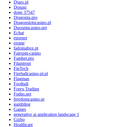
Djaro.pl
Donasi
done 37547
Dragonia.pro
Dragonslotscasino.pl
Duospincasino.net
Echat
eporner
erome
fadoinabox.pt
Fairspin-casino
Fambet.pro
Filantropi
FinTech
Fireballcasino-pl.pl
Flagman
Football
Forex Trading
Fqdns.net
freedomcasino.se
gambling
Games
generative ai application landscape 1
Gizbo
Healthcare