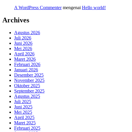
A WordPress Commenter
mengenai
Hello world!
Archives
Agustus 2026
Juli 2026
Juni 2026
Mei 2026
April 2026
Maret 2026
Februari 2026
Januari 2026
Desember 2025
November 2025
Oktober 2025
September 2025
Agustus 2025
Juli 2025
Juni 2025
Mei 2025
April 2025
Maret 2025
Februari 2025