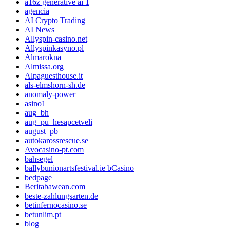
a16z generative ai 1
agencia
AI Crypto Trading
AI News
Allyspin-casino.net
Allyspinkasyno.pl
Almarokna
Almissa.org
Alpaguesthouse.it
als-elmshorn-sh.de
anomaly-power
asino1
aug_bh
aug_pu_hesapcetveli
august_pb
autokarossrescue.se
Avocasino-pt.com
bahsegel
ballybunionartsfestival.ie bCasino
bedpage
Beritabawean.com
beste-zahlungsarten.de
betinfernocasino.se
betunlim.pt
blog