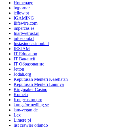
Homepage
hqporner
iellow.pt
IGAMING
Ilifewire.com
impercas.es
Inartwetrust.nl
infoscout.cl
Instasinocasinonl.nl
IRSJAM
IT Education
IT Вакансії
IT Образование
Jetton
Jodah.org
Keputusan Menteri Kesehatan
Keputusan Menteri Lainnya
Kingmaker Casino
Kometa
Kongcasino.pro
kungsformedling.se
lam-vegan.de
Lex
Limere.pl
list crawler orlando