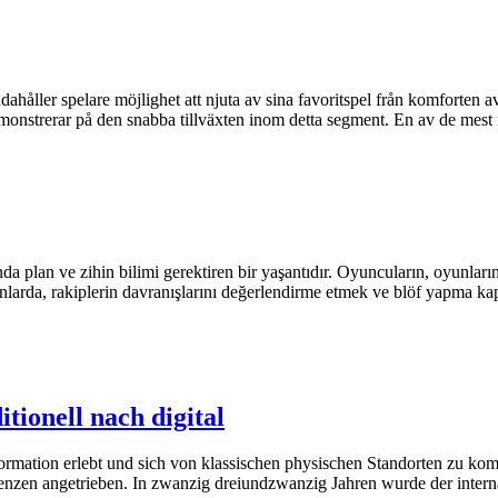
handahåller spelare möjlighet att njuta av sina favoritspel från komfort
emonstrerar på den snabba tillväxten inom detta segment. En av de mes
nda plan ve zihin bilimi gerektiren bir yaşantıdır. Oyuncuların, oyunları
unlarda, rakiplerin davranışlarını değerlendirme etmek ve blöf yapma kap
nda
tionell nach digital
formation erlebt und sich von klassischen physischen Standorten zu 
renzen angetrieben. In zwanzig dreiundzwanzig Jahren wurde der intern