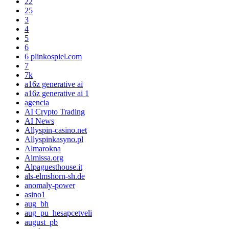
22
25
3
4
5
6
6 plinkospiel.com
7
7k
a16z generative ai
a16z generative ai 1
agencia
AI Crypto Trading
AI News
Allyspin-casino.net
Allyspinkasyno.pl
Almarokna
Almissa.org
Alpaguesthouse.it
als-elmshorn-sh.de
anomaly-power
asino1
aug_bh
aug_pu_hesapcetveli
august_pb