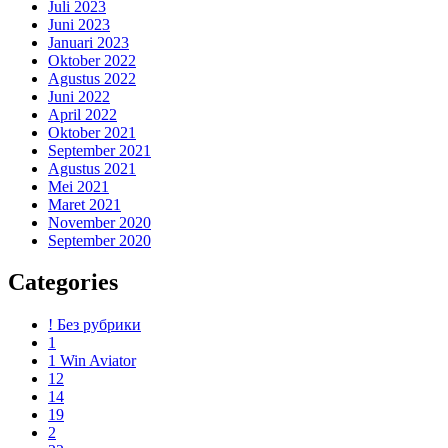
Juli 2023
Juni 2023
Januari 2023
Oktober 2022
Agustus 2022
Juni 2022
April 2022
Oktober 2021
September 2021
Agustus 2021
Mei 2021
Maret 2021
November 2020
September 2020
Categories
! Без рубрики
1
1 Win Aviator
12
14
19
2