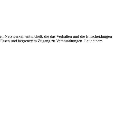
len Netzwerken entwickelt, die das Verhalten und die Entscheidungen
on, Essen und begrenztem Zugang zu Veranstaltungen. Laut einem