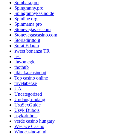
Spinbara.pro
Spingranny.pro
Spingrannykasino.de
Spinline.org
Spinmama.pro
Stonevegas-es.com
Stonevegascasino.com
Storiadiritto.it
Surat Edaran
sweet bonanza TR
test
the-omegle
thothub
tikitaka-casino.pt
Top casino online
trivelabet.se
UA
Uncategorized
Undang-undang
UsaSexGuide
Usyk Dubois
usyk-dubois
verde casino hungary
Westace Casino
Winocasino-nl.nl