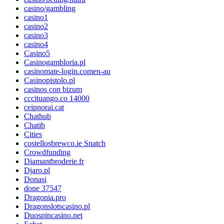
casino/gambling
casino1
casino2
casino3
casino4
Casino5
Casinogambloria.pl
casinomate-login.comen-au
Casinopistolo.pl
casinos con bizum
cccituango.co 14000
ceipnorai.cat
Chathub
Chatib
Cities
costellosbrewco.ie Snatch
Crowdfunding
Diamantbroderie.fr
Djaro.pl
Donasi
done 37547
Dragonia.pro
Dragonslotscasino.pl
Duospincasino.net