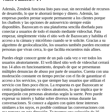
Además, Zendesk funciona listo para usar, sin necesidad de recursos
de desarrollo, lo que te ahorrará tiempo y dinero. Además, las
empresas pueden prestar soporte permanente a los clientes porque
los chatbots y las opciones de autoservicio siempre están
disponibles. Bazoocam es una plataforma sencilla diseñada para
conectar a usuarios de todo el mundo mediante videochat. Para
empezar, simplemente visita el sitio web de Bazoocam y habilita el
acceso a tu cámara y micrófono cuando se te solicite. Gracias a su
algoritmo de geolocalización, los usuarios también pueden encontrar
personas que vivan cerca, lo que facilita encuentros más afines.
Puedes elegir conocer gente de un país cada vez o ver todos los
usuarios aleatoriamente. El well-liked sitio web de videochat cerrará
tras 14 años en funcionamiento, después de que se presentaran
múltiples denuncias de abuso por parte de usuarios. Cuenta con una
moderación constante en tiempo precise con el fin de garantizar el
acceso a los servicios, ya que siempre hay usuarios que utilizan el
servicio con fines poco éticos. La respuesta es que Bazoocam se
centra principalmente en vídeos aleatorios, lo que implica que te
emparejarán con personas aleatorias según la suerte. Pero puede
expresar su interés y hablar sobre diversos temas durante las
conversaciones. Si conoce a alguien con quien tiene intereses
similares a los suyos, es posible continuar las conversaciones con
esa persona en esta dirección. Te traemos una colección de 16