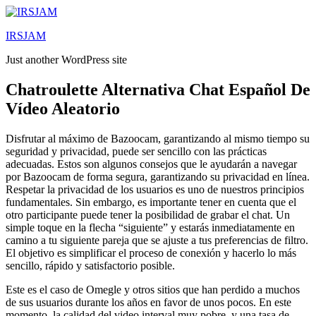
Lewati
ke
IRSJAM
konten
Just another WordPress site
Chatroulette Alternativa Chat Español De
Vídeo Aleatorio
Disfrutar al máximo de Bazoocam, garantizando al mismo tiempo su
seguridad y privacidad, puede ser sencillo con las prácticas
adecuadas. Estos son algunos consejos que le ayudarán a navegar
por Bazoocam de forma segura, garantizando su privacidad en línea.
Respetar la privacidad de los usuarios es uno de nuestros principios
fundamentales. Sin embargo, es importante tener en cuenta que el
otro participante puede tener la posibilidad de grabar el chat. Un
simple toque en la flecha “siguiente” y estarás inmediatamente en
camino a tu siguiente pareja que se ajuste a tus preferencias de filtro.
El objetivo es simplificar el proceso de conexión y hacerlo lo más
sencillo, rápido y satisfactorio posible.
Este es el caso de Omegle y otros sitios que han perdido a muchos
de sus usuarios durante los años en favor de unos pocos. En este
momento, la calidad del video interval muy pobre, y una tasa de