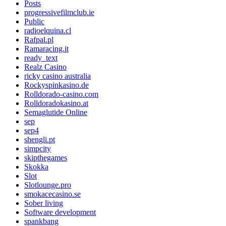
Posts
progressivefilmclub.ie
Public
radioelquina.cl
Rafpal.pl
Ramaracing.it
ready_text
Realz Casino
ricky casino australia
Rockyspinkasino.de
Rolldorado-casino.com
Rolldoradokasino.at
Semaglutide Online
sep
sep4
shengli.pt
simpcity
skipthegames
Skokka
Slot
Slotlounge.pro
smokacecasino.se
Sober living
Software development
spankbang