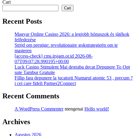
Cari
Cari
Recent Posts
Magyar Online Casino 2026: a legjobb bónuszok és játékok
felfedezése
Strijd om prestige: revolutionaire gokstrategieën om te
masteren
[access-check] cms.irsjam.or.id 2026-08-
07T09:07:28.990195+00:00
Luck Casino Stimulent Mai degraba decat Depunere To Opt
sute Tambur Gratuite
Fillip fara depunere la jucatorii Numarul atomic 53 , precum ?
i cei care fideli Partner2Connect
Recent Comments
A WordPress Commenter
mengenai
Hello world!
Archives
Agustus 2026