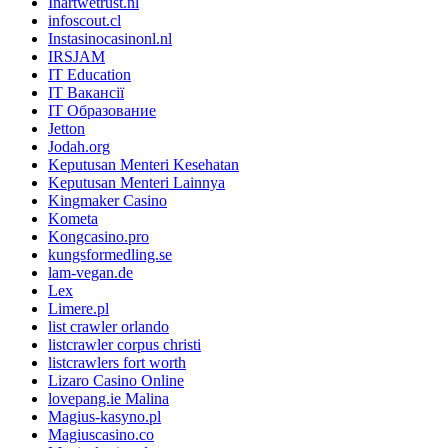
Inartwetrust.nl
infoscout.cl
Instasinocasinonl.nl
IRSJAM
IT Education
IT Вакансії
IT Образование
Jetton
Jodah.org
Keputusan Menteri Kesehatan
Keputusan Menteri Lainnya
Kingmaker Casino
Kometa
Kongcasino.pro
kungsformedling.se
lam-vegan.de
Lex
Limere.pl
list crawler orlando
listcrawler corpus christi
listcrawlers fort worth
Lizaro Casino Online
lovepang.ie Malina
Magius-kasyno.pl
Magiuscasino.co