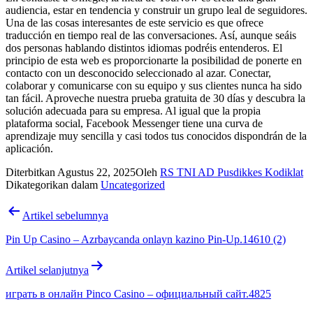
audiencia, estar en tendencia y construir un grupo leal de seguidores.
Una de las cosas interesantes de este servicio es que ofrece
traducción en tiempo real de las conversaciones. Así, aunque seáis
dos personas hablando distintos idiomas podréis entenderos. El
principio de esta web es proporcionarte la posibilidad de ponerte en
contacto con un desconocido seleccionado al azar. Conectar,
colaborar y comunicarse con su equipo y sus clientes nunca ha sido
tan fácil. Aproveche nuestra prueba gratuita de 30 días y descubra la
solución adecuada para su empresa. Al igual que la propia
plataforma social, Facebook Messenger tiene una curva de
aprendizaje muy sencilla y casi todos tus conocidos dispondrán de la
aplicación.
Diterbitkan
Agustus 22, 2025
Oleh
RS TNI AD Pusdikkes Kodiklat
Dikategorikan dalam
Uncategorized
Navigasi
Artikel sebelumnya
pos
Pin Up Casino – Azrbaycanda onlayn kazino Pin-Up.14610 (2)
Artikel selanjutnya
играть в онлайн Pinco Casino – официальный сайт.4825