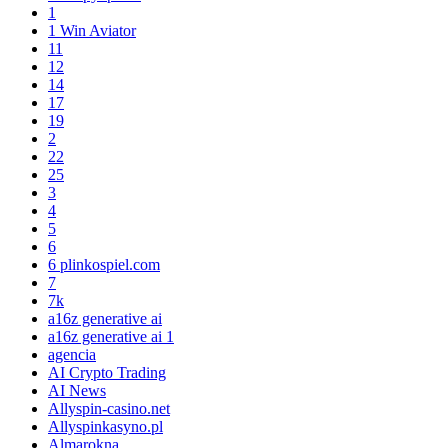
1
1 Win Aviator
11
12
14
17
19
2
22
25
3
4
5
6
6 plinkospiel.com
7
7k
a16z generative ai
a16z generative ai 1
agencia
AI Crypto Trading
AI News
Allyspin-casino.net
Allyspinkasyno.pl
Almarokna