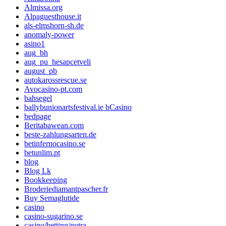
Almissa.org
Alpaguesthouse.it
als-elmshorn-sh.de
anomaly-power
asino1
aug_bh
aug_pu_hesapcetveli
august_pb
autokarossrescue.se
Avocasino-pt.com
bahsegel
ballybunionartsfestival.ie bCasino
bedpage
Beritabawean.com
beste-zahlungsarten.de
betinfernocasino.se
betunlim.pt
blog
Blog Lk
Bookkeeping
Broderiediamantpascher.fr
Buy Semaglutide
casino
casino-sugarino.se
casino/betting/nutra