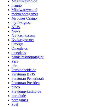
Magiuskasino.de
mango
Miodwarzywa.pl
mobileporngames
Mr Jones Casino
my-design.se
NEW
News
Nv-kasino.com
Nv-kasyno.net
Omegle
Omegle cc
omegle.is
palmeirasshopping.pt
Pars
pdrc
Pensionheide.de
Peraturan BPJS
Peraturan Pemerintah
Peraturan Presiden
pinco
Playjonnykasino.de
porndude
porngames
Post