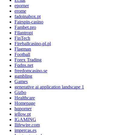
Echat
eporner
erome
fadoinabox.pt
Fairspin-casino
Fambet.pro
Filantropi
FinTech
Fireballcasino-pl.pl
Flagman
Football
Forex Trading
Fqdns.net
freedomcasino.se
gambling
Games
generative ai application landscape 1
Gizbo
Healthcare
Homepage
hqporner
iellow.pt
IGAMING
Ilifewire.com
impercas.es