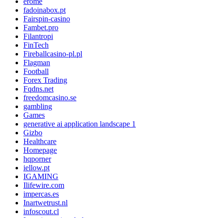
erome
fadoinabox.pt
Fairspin-casino
Fambet.pro
Filantropi
FinTech
Fireballcasino-pl.pl
Flagman
Football
Forex Trading
Fqdns.net
freedomcasino.se
gambling
Games
generative ai application landscape 1
Gizbo
Healthcare
Homepage
hqporner
iellow.pt
IGAMING
Ilifewire.com
impercas.es
Inartwetrust.nl
infoscout.cl