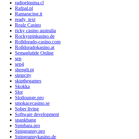
radioelquina.cl
Rafpal.pl
Ramaracing.it
ready_text
Realz Casino
ricky casino australia
Rockyspinkasino.de
Rolldorado-casino.com
Rolldoradokasino.at
Semaglutide Online
sep
sep4
shengli.pt
simpcity
skipthegames
Skokka
Slot
Slotlounge.pro
smokacecasino.se
Sober living
Software development
spankbang
Spinbara.pro
Spingranny.pro
Spingrannykasino.de