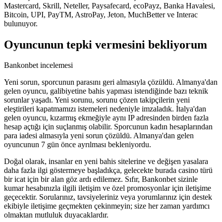
Mastercard, Skrill, Neteller, Paysafecard, ecoPayz, Banka Havalesi,
Bitcoin, UPI, PayTM, AstroPay, Jeton, MuchBetter ve Interac
bulunuyor.
Oyuncunun tepki vermesini bekliyorum
Bankonbet incelemesi
Yeni sorun, sporcunun parasını geri almasıyla çözüldü. Almanya'dan
gelen oyuncu, galibiyetine bahis yapması istendiğinde bazı teknik
sorunlar yaşadı. Yeni sorunu, sorunu çözen takipçilerin yeni
eleştirileri kapatmamızı istemeleri nedeniyle imzaladık. İtalya'dan
gelen oyuncu, kızarmış ekmeğiyle aynı IP adresinden birden fazla
hesap açtığı için suçlanmış olabilir. Sporcunun kadın hesaplarından
para iadesi almasıyla yeni sorun çözüldü. Almanya'dan gelen
oyuncunun 7 gün önce ayrılması bekleniyordu.
Doğal olarak, insanlar en yeni bahis sitelerine ve değişen yasalara
daha fazla ilgi göstermeye başladıkça, gelecekte burada casino türü
bir icat için bir alan göz ardı edilemez. Sıfır, Bankonbet sizinle
kumar hesabınızla ilgili iletişim ve özel promosyonlar için iletişime
geçecektir. Sorularınız, tavsiyeleriniz veya yorumlarınız için destek
ekibiyle iletişime geçmekten çekinmeyin; size her zaman yardımcı
olmaktan mutluluk duyacaklardır.