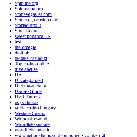
Spinline.org
Spinmama.pro
Stonevegas-es.com
Stonevegascasino.com
Storiadiritto.it
Surat Edaran
sweet bonanza TR
test
the-omegle
thothub
tikitaka-casino.pt
Top casino online
trivelabet.se
UA
Uncategorized
Undang-undang
UsaSexGuide
Usyk Dubois
usyk-dubois
verde casino hungary
Westace Casino
Winocasino-nl.nl
Winrollakasino.de
worklifebalance.ie
www.nationallampsandcomponents.co.uken-gb