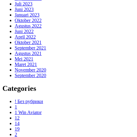
Juli 2023
Juni 2023
Januari 2023
Oktober 2022
Agustus 2022
Juni 2022
April 2022
Oktober 2021
September 2021
Agustus 2021
Mei 2021
Maret 2021
November 2020
September 2020
Categories
! Без рубрики
1
1 Win Aviator
12
14
19
2