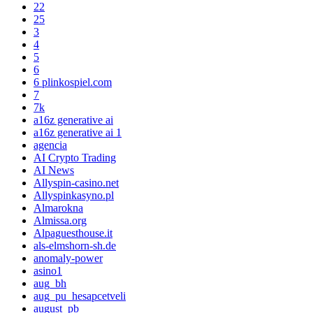
22
25
3
4
5
6
6 plinkospiel.com
7
7k
a16z generative ai
a16z generative ai 1
agencia
AI Crypto Trading
AI News
Allyspin-casino.net
Allyspinkasyno.pl
Almarokna
Almissa.org
Alpaguesthouse.it
als-elmshorn-sh.de
anomaly-power
asino1
aug_bh
aug_pu_hesapcetveli
august_pb