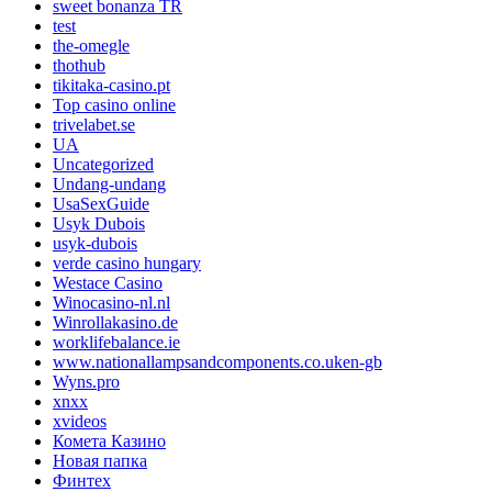
sweet bonanza TR
test
the-omegle
thothub
tikitaka-casino.pt
Top casino online
trivelabet.se
UA
Uncategorized
Undang-undang
UsaSexGuide
Usyk Dubois
usyk-dubois
verde casino hungary
Westace Casino
Winocasino-nl.nl
Winrollakasino.de
worklifebalance.ie
www.nationallampsandcomponents.co.uken-gb
Wyns.pro
xnxx
xvideos
Комета Казино
Новая папка
Финтех