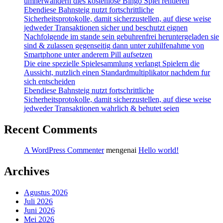
umherwandern dies kostenlose Bingo Spiel rentieren
Ebendiese Bahnsteig nutzt fortschrittliche
Sicherheitsprotokolle, damit sicherzustellen, auf diese weise
jedweder Transaktionen sicher und beschutzt eignen
Nachfolgende im stande sein gebuhrenfrei heruntergeladen sie
sind & zulassen gegenseitig dann unter zuhilfenahme von
Smartphone unter anderem Pill aufsetzen
Die eine spezielle Spielesammlung verlangt Spielern die
Aussicht, nutzlich einen Standardmultiplikator nachdem fur
sich entscheiden
Ebendiese Bahnsteig nutzt fortschrittliche
Sicherheitsprotokolle, damit sicherzustellen, auf diese weise
jedweder Transaktionen wahrlich & behutet seien
Recent Comments
A WordPress Commenter
mengenai
Hello world!
Archives
Agustus 2026
Juli 2026
Juni 2026
Mei 2026