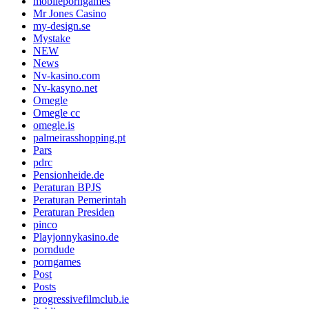
mobileporngames
Mr Jones Casino
my-design.se
Mystake
NEW
News
Nv-kasino.com
Nv-kasyno.net
Omegle
Omegle cc
omegle.is
palmeirasshopping.pt
Pars
pdrc
Pensionheide.de
Peraturan BPJS
Peraturan Pemerintah
Peraturan Presiden
pinco
Playjonnykasino.de
porndude
porngames
Post
Posts
progressivefilmclub.ie