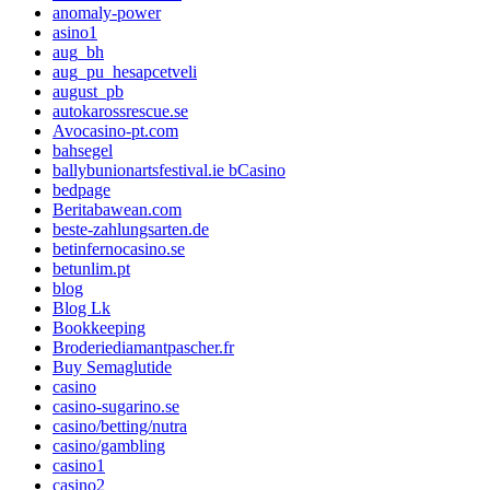
anomaly-power
asino1
aug_bh
aug_pu_hesapcetveli
august_pb
autokarossrescue.se
Avocasino-pt.com
bahsegel
ballybunionartsfestival.ie bCasino
bedpage
Beritabawean.com
beste-zahlungsarten.de
betinfernocasino.se
betunlim.pt
blog
Blog Lk
Bookkeeping
Broderiediamantpascher.fr
Buy Semaglutide
casino
casino-sugarino.se
casino/betting/nutra
casino/gambling
casino1
casino2