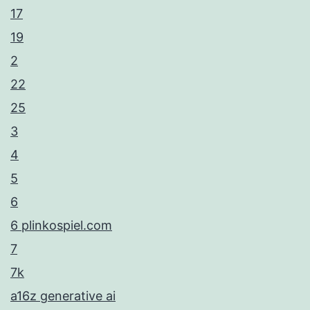
17
19
2
22
25
3
4
5
6
6 plinkospiel.com
7
7k
a16z generative ai