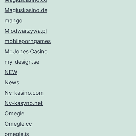
Magiuskasino.de
mango
Miodwarzywa.pl
mobileporngames
Mr Jones Casino
my-design.se
NEW
News
Nv-kasino.com
Nv-kasyno.net
Omegle
Omegle cc
omegle.is