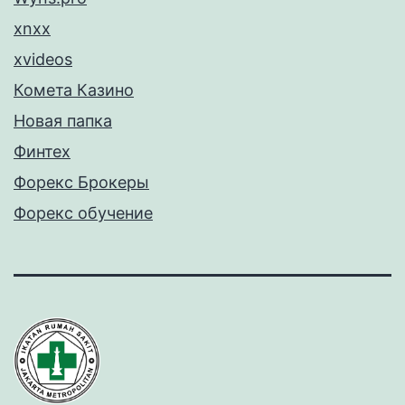
xnxx
xvideos
Комета Казино
Новая папка
Финтех
Форекс Брокеры
Форекс обучение