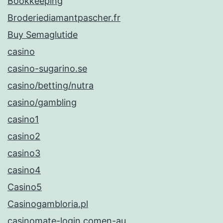
Bookkeeping
Broderiediamantpascher.fr
Buy Semaglutide
casino
casino-sugarino.se
casino/betting/nutra
casino/gambling
casino1
casino2
casino3
casino4
Casino5
Casinogambloria.pl
casinomate-login.comen-au