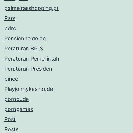
palmeirasshopping.pt
Pars
pdrc
Pensionheide.de
Peraturan BPJS
Peraturan Pemerintah
Peraturan Presiden
pinco
Playjonnykasino.de
porndude
porngames
Post
Posts