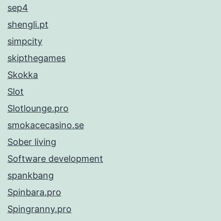
sep4
shengli.pt
simpcity
skipthegames
Skokka
Slot
Slotlounge.pro
smokacecasino.se
Sober living
Software development
spankbang
Spinbara.pro
Spingranny.pro