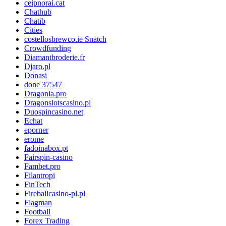
ceipnorai.cat
Chathub
Chatib
Cities
costellosbrewco.ie Snatch
Crowdfunding
Diamantbroderie.fr
Djaro.pl
Donasi
done 37547
Dragonia.pro
Dragonslotscasino.pl
Duospincasino.net
Echat
eporner
erome
fadoinabox.pt
Fairspin-casino
Fambet.pro
Filantropi
FinTech
Fireballcasino-pl.pl
Flagman
Football
Forex Trading