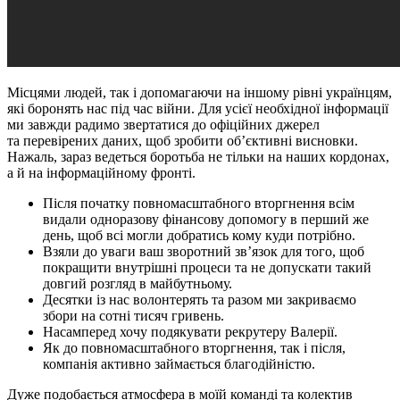
Місцями людей, так і допомагаючи на іншому рівні українцям,
які боронять нас під час війни. Для усієї необхідної інформації
ми завжди радимо звертатися до офіційних джерел
та перевірених даних, щоб зробити об’єктивні висновки.
Нажаль, зараз ведеться боротьба не тільки на наших кордонах,
а й на інформаційному фронті.
Після початку повномасштабного вторгнення всім
видали одноразову фінансову допомогу в перший же
день, щоб всі могли добратись кому куди потрібно.
Взяли до уваги ваш зворотний зв’язок для того, щоб
покращити внутрішні процеси та не допускати такий
довгий розгляд в майбутньому.
Десятки із нас волонтерять та разом ми закриваємо
збори на сотні тисяч гривень.
Насамперед хочу подякувати рекрутеру Валерії.
Як до повномасштабного вторгнення, так і після,
компанія активно займається благодійністю.
Дуже подобається атмосфера в моїй команді та колектив