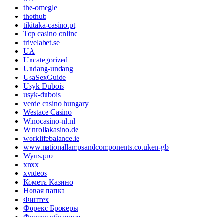
the-omegle
thothub
tikitaka-casino.pt
Top casino online
trivelabet.se
UA
Uncategorized
Undang-undang
UsaSexGuide
Usyk Dubois
usyk-dubois
verde casino hungary
Westace Casino
Winocasino-nl.nl
Winrollakasino.de
worklifebalance.ie
www.nationallampsandcomponents.co.uken-gb
Wyns.pro
xnxx
xvideos
Комета Казино
Новая папка
Финтех
Форекс Брокеры
Форекс обучение