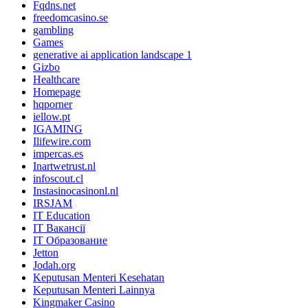
Fqdns.net
freedomcasino.se
gambling
Games
generative ai application landscape 1
Gizbo
Healthcare
Homepage
hqporner
iellow.pt
IGAMING
Ilifewire.com
impercas.es
Inartwetrust.nl
infoscout.cl
Instasinocasinonl.nl
IRSJAM
IT Education
IT Вакансії
IT Образование
Jetton
Jodah.org
Keputusan Menteri Kesehatan
Keputusan Menteri Lainnya
Kingmaker Casino