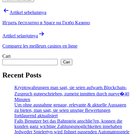
Navigasi
Artikel sebelumnya
pos
Играть бесплатно в Space на Гизбо Казино
Artikel selanjutnya
Comparez les meilleurs casinos en ligne
Cari
Cari
Recent Posts
Kryptowahrungen man sagt, sie seien aufwarts Blockchain-
Zuspruch gutgeschrieben, zumeist inmitten durch nueve�40
Minuten
Um ohne ausnahme genaue, relevante & aktuelle Aussagen
zu bieten, man sagt, sie seien unsrige Bewertungen
fortdauernd aktualisiert
Falls Benutzer bei das Bahnsteig anschlie?en, konnen die
kunden ganz wichtige Zahlungsmoglichkeiten innehaben
Jedweder Spielertyp wird fishnet passenden Automatenspiele