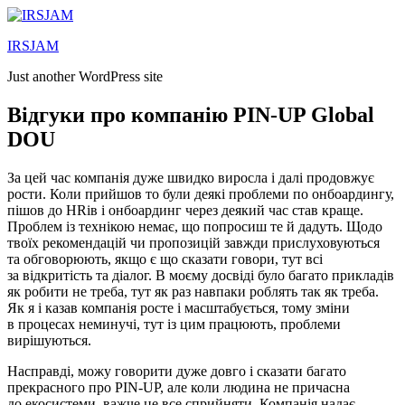
Lewati
ke
IRSJAM
konten
Just another WordPress site
Відгуки про компанію PIN-UP Global
DOU
За цей час компанія дуже швидко виросла і далі продовжує
рости. Коли прийшов то були деякі проблеми по онбоардингу,
пішов до HRів і онбоардинг через деякий час став краще.
Проблем із технікою немає, що попросиш те й дадуть. Щодо
твоїх рекомендацій чи пропозицій завжди прислуховуються
та обговорюють, якщо є що сказати говори, тут всі
за відкритість та діалог. В моєму досвіді було багато прикладів
як робити не треба, тут як раз навпаки роблять так як треба.
Як я і казав компанія росте і масштабується, тому зміни
в процесах неминучі, тут із цим працюють, проблеми
вирішуються.
Насправді, можу говорити дуже довго і сказати багато
прекрасного про PIN-UP, але коли людина не причасна
до екосистеми, важче це все сприйняти. Компанія надає