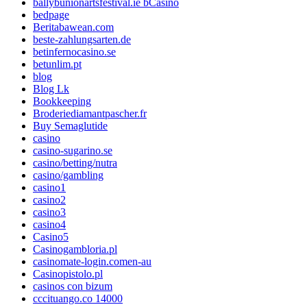
ballybunionartsfestival.ie bCasino
bedpage
Beritabawean.com
beste-zahlungsarten.de
betinfernocasino.se
betunlim.pt
blog
Blog Lk
Bookkeeping
Broderiediamantpascher.fr
Buy Semaglutide
casino
casino-sugarino.se
casino/betting/nutra
casino/gambling
casino1
casino2
casino3
casino4
Casino5
Casinogambloria.pl
casinomate-login.comen-au
Casinopistolo.pl
casinos con bizum
cccituango.co 14000