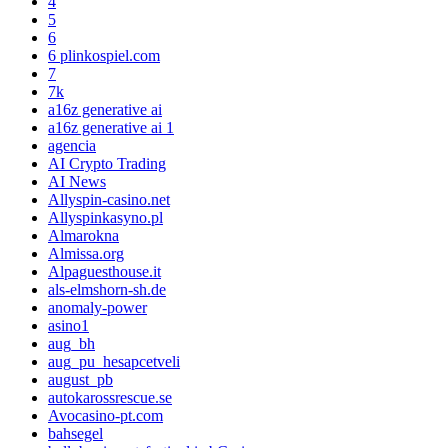
4
5
6
6 plinkospiel.com
7
7k
a16z generative ai
a16z generative ai 1
agencia
AI Crypto Trading
AI News
Allyspin-casino.net
Allyspinkasyno.pl
Almarokna
Almissa.org
Alpaguesthouse.it
als-elmshorn-sh.de
anomaly-power
asino1
aug_bh
aug_pu_hesapcetveli
august_pb
autokarossrescue.se
Avocasino-pt.com
bahsegel