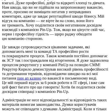
взагалі. Дуже професійні, добрі та відкриті хлопці та дівчата.
Нам шкода, що ви не підійшли на запропоновану вакансію,
проте, просимо не виміщати негатив у неправдивих
коментарях, адже це завдає репутаційної шкоди бізнесу. Мій
відгук на компанію — не вірте їм на слово, вони його
не тримають. Хочу поділитися своїм негативним досвідом
взаємодії з компанією Pin-Up. Тож, якщо ви цінуєте свій час,
нерви і професійну гідність — щиро раджу обходити
цю компанію стороною.
Це завжди супроводжується цікавими задачами, які
допомагають мені та команді ТА професійно рости
та покращувати процеси. Також компанія постійно допомагає
як ЗСУ так і постраждалим від вторгнення. Я дуже задоволена
процесом рекрутингу у компанії PinUp на позицію СММ!
Рекрутер Кирило демонстрував високий рівень професійності
та дотримання термінів, відповідаючи швидко на всі мої
питання
пин ап казино
по вакансії в письменному виді.
Це мій перший відгук за 6 років роботи в IT сфері, і вже сам
цей факт багато про що говорить! Хотів би поділитися своїм
досвідом співпраці з компанією Pin-Up.
Адміністрація не несе відповідальності за відповідність таких
матеріалів вимогам законодавства. Думки користувачів
можуть не співпадати з думками Адміністрації. Коли я тільки