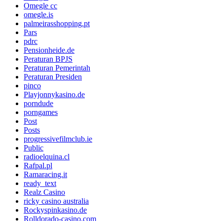
Omegle cc
omegle.is
palmeirasshopping.pt
Pars
pdrc
Pensionheide.de
Peraturan BPJS
Peraturan Pemerintah
Peraturan Presiden
pinco
Playjonnykasino.de
porndude
porngames
Post
Posts
progressivefilmclub.ie
Public
radioelquina.cl
Rafpal.pl
Ramaracing.it
ready_text
Realz Casino
ricky casino australia
Rockyspinkasino.de
Rolldorado-casino.com