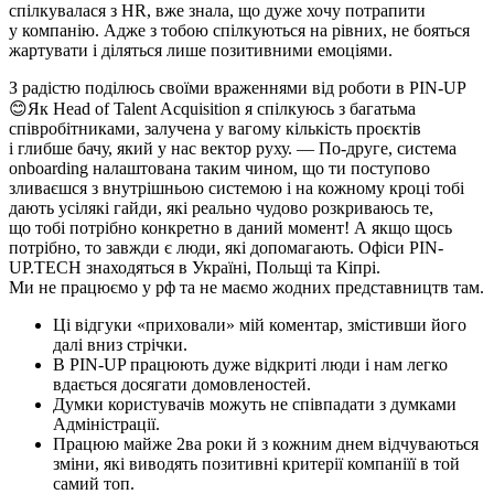
спілкувалася з HR, вже знала, що дуже хочу потрапити
у компанію. Адже з тобою спілкуються на рівних, не бояться
жартувати і діляться лише позитивними емоціями.
З радістю поділюсь своїми враженнями від роботи в PIN-UP
😊Як Head of Talent Acquisition я спілкуюсь з багатьма
співробітниками, залучена у вагому кількість проєктів
і глибше бачу, який у нас вектор руху. — По-друге, система
onboarding налаштована таким чином, що ти поступово
зливаєшся з внутрішньою системою і на кожному кроці тобі
дають усілякі гайди, які реально чудово розкриваюсь те,
що тобі потрібно конкретно в даний момент! А якщо щось
потрібно, то завжди є люди, які допомагають. Офіси PIN-
UP.TECH знаходяться в Україні, Польщі та Кіпрі.
Ми не працюємо у рф та не маємо жодних представництв там.
Ці відгуки «приховали» мій коментар, змістивши його
далі вниз стрічки.
В PIN-UP працюють дуже відкриті люди і нам легко
вдається досягати домовленостей.
Думки користувачів можуть не співпадати з думками
Адміністрації.
Працюю майже 2ва роки й з кожним днем відчуваються
зміни, які виводять позитивні критерії компаніїї в той
самий топ.