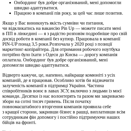
Онбординг був добре організований, мені допомогли
швидко адаптуватися.
Працюю в компанії пів року, за цей час лише позитив.
Якщо у Вас виникнуть якість сумніви чи питання,
чи відкликатись на вакансію Pin Up — можете писати мені
в ПП в лінкедині — я з радістю розповім подробніше про свій
досвід роботи в компанії без купюр. Працювала в компанії
PIN-UP понад 3,5 роки.Розпочала у 2020 році з позиції
маркетинг-копірайтера. Для отримання робочого ноутбука
потрібно було їхати з Одеси до Києва — дорогу компанія
оплатила. Онбординг був добре організований, мені
допомогли швидко адаптуватися.
Відверто кажучи, це, напевно, найкраще комюніті з усіх
компаній, де я працював. Особливо хотів би відзначити
залученість компанії в підтримці України. Частина
співробітників воює в лавах ЗСУ, включно з людьми із моєї
команди. Десятки із нас волонтерять та разом ми закриваємо
збори на сотні тисяч гривень. Після початку
повномасштабного вторгення компанія проявила себе
з кращої сторони, закривши бізнес в рашці, виплативши всім
сотрудникам фін допомогу і постійно підтримуючи наших
бійців на фронті.