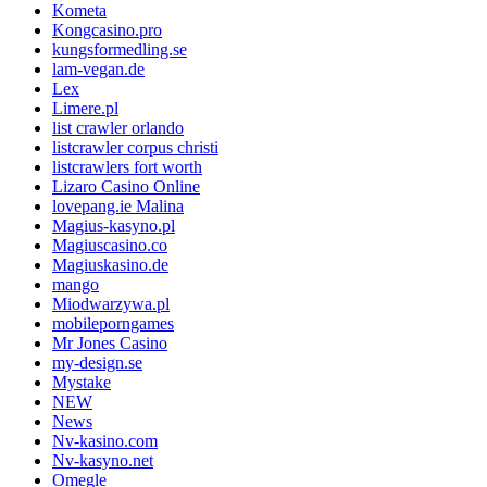
Kometa
Kongcasino.pro
kungsformedling.se
lam-vegan.de
Lex
Limere.pl
list crawler orlando
listcrawler corpus christi
listcrawlers fort worth
Lizaro Casino Online
lovepang.ie Malina
Magius-kasyno.pl
Magiuscasino.co
Magiuskasino.de
mango
Miodwarzywa.pl
mobileporngames
Mr Jones Casino
my-design.se
Mystake
NEW
News
Nv-kasino.com
Nv-kasyno.net
Omegle