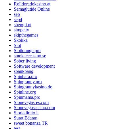
Rolldoradokasino.at
Semaglutide Online
sep
sep4
shengli.pt
simpcity
skipthegames
Skokka
Slot
Slotlounge.pro
smokacecasino.se
Sober living
Software development
spankbang
Spinbara.pro
Spingranny.pro
Spingrannykasino.de
Spinline.org
Spinmama.pro
Stonevegas-es.com
Stonevegascasino.com
Storiadiritto.it
Surat Edaran
sweet bonanza TR
test