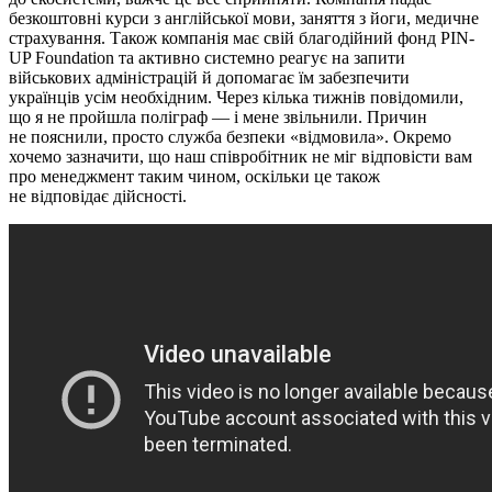
безкоштовні курси з англійської мови, заняття з йоги, медичне
страхування. Також компанія має свій благодійний фонд PIN-
UP Foundation та активно системно реагує на запити
військових адміністрацій й допомагає їм забезпечити
українців усім необхідним. Через кілька тижнів повідомили,
що я не пройшла поліграф — і мене звільнили. Причин
не пояснили, просто служба безпеки «відмовила». Окремо
хочемо зазначити, що наш співробітник не міг відповісти вам
про менеджмент таким чином, оскільки це також
не відповідає дійсності.