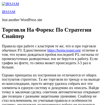
Lewati
ke
IRSJAM
konten
Just another WordPress site
Торговля На Форекс По Стратегии
Снайпер
Правила при работе с кластером те же, что и при торговле
обычных РЗ. Единственное
https://boriscooper.org/
отличие в
том, что нужно дождаться пробоя последней РЗ, сигналы от
промежуточных разворотных зон не берутся в работу. Если
график во флете, то смена может происходить 3-5 раз и
больше.
Однако принципы их построения не отличаются от общих
постулатов стратегии. Та же торговля по тренду и на выходе
из консолидации, просто автору удалось собрать все эти
элементы в единую систему и доходчиво их описать. Найдя
точку и заключая сделку, советник автоматически открывает
две позиции с разными защитными уровнями. Снайпер не
стал исключением, но учитывая правила и особенности
системы, реализовать полноценного робота не получится.