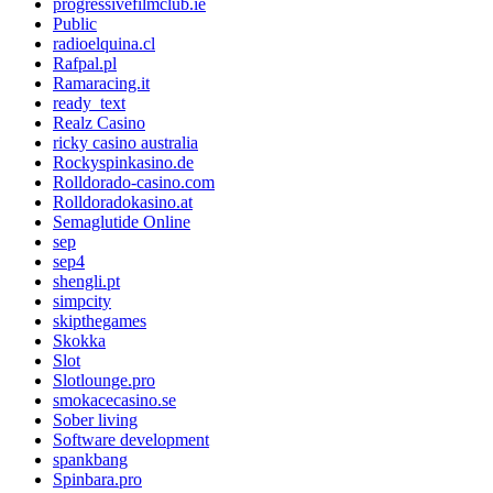
progressivefilmclub.ie
Public
radioelquina.cl
Rafpal.pl
Ramaracing.it
ready_text
Realz Casino
ricky casino australia
Rockyspinkasino.de
Rolldorado-casino.com
Rolldoradokasino.at
Semaglutide Online
sep
sep4
shengli.pt
simpcity
skipthegames
Skokka
Slot
Slotlounge.pro
smokacecasino.se
Sober living
Software development
spankbang
Spinbara.pro