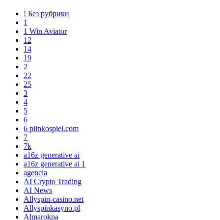
! Без рубрики
1
1 Win Aviator
12
14
19
2
22
25
3
4
5
6
6 plinkospiel.com
7
7k
a16z generative ai
a16z generative ai 1
agencia
AI Crypto Trading
AI News
Allyspin-casino.net
Allyspinkasyno.pl
Almarokna