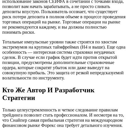
использование законов СЕЙФА в сочетании с точками входа,
позволит вам начать зарабатывать, а не просто сливать
депозиты впустую. Пользователь осознает, что существует
риск потери депозита в полном объеме в процессе проведения
торговых операций на рынке. Торговые операции на рынке
не рекомендуются каждому, и вы должны полностью
понимать риски.
Тотальные импульсные уровни также строятся по хвостам
экстремумов на крупных таймфреймах (H4 и выше). Еще одна
особенность — интересная система страховки неудачных
сделок. В случае если график будет идти против открытой
позиции, предусмотрены дополнительные страховочные
ордера, которые сократят убыток или даже выведут на
совокупную прибыль. Это защита от резкой непредсказуемой
волатильности по инструменту.
Кто Же Автор И Разработчик
Стратегии
Только целеустремленность и четкое следование правилам
трейдинга позволит стать профессионалом. И несмотря на то,
что Снайпер самая прибыльная стратегия на международном
финансовом рынке Форекс она требует детального изучения.