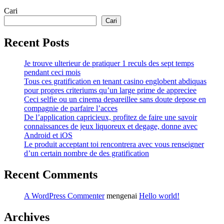
Cari
Cari
Recent Posts
Je trouve ulterieur de pratiquer 1 reculs des sept temps
pendant ceci mois
Tous ces gratification en tenant casino englobent abdiquas
pour propres criteriums qu’un large prime de appreciee
Ceci selfie ou un cinema depareillee sans doute depose en
compagnie de parfaire l’acces
De l’application capricieux, profitez de faire une savoir
connaissances de jeux liquoreux et degage, donne avec
Android et iOS
Le produit acceptant toi rencontrera avec vous renseigner
d’un certain nombre de des gratification
Recent Comments
A WordPress Commenter
mengenai
Hello world!
Archives