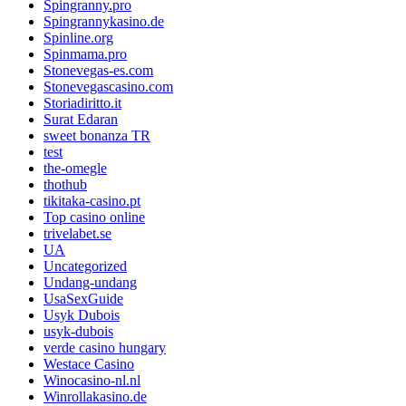
Spingranny.pro
Spingrannykasino.de
Spinline.org
Spinmama.pro
Stonevegas-es.com
Stonevegascasino.com
Storiadiritto.it
Surat Edaran
sweet bonanza TR
test
the-omegle
thothub
tikitaka-casino.pt
Top casino online
trivelabet.se
UA
Uncategorized
Undang-undang
UsaSexGuide
Usyk Dubois
usyk-dubois
verde casino hungary
Westace Casino
Winocasino-nl.nl
Winrollakasino.de