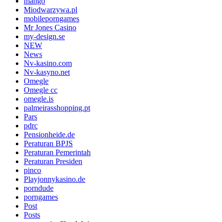
mango
Miodwarzywa.pl
mobileporngames
Mr Jones Casino
my-design.se
NEW
News
Nv-kasino.com
Nv-kasyno.net
Omegle
Omegle cc
omegle.is
palmeirasshopping.pt
Pars
pdrc
Pensionheide.de
Peraturan BPJS
Peraturan Pemerintah
Peraturan Presiden
pinco
Playjonnykasino.de
porndude
porngames
Post
Posts