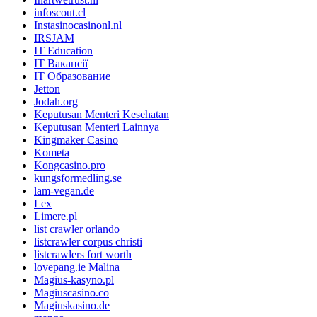
infoscout.cl
Instasinocasinonl.nl
IRSJAM
IT Education
IT Вакансії
IT Образование
Jetton
Jodah.org
Keputusan Menteri Kesehatan
Keputusan Menteri Lainnya
Kingmaker Casino
Kometa
Kongcasino.pro
kungsformedling.se
lam-vegan.de
Lex
Limere.pl
list crawler orlando
listcrawler corpus christi
listcrawlers fort worth
lovepang.ie Malina
Magius-kasyno.pl
Magiuscasino.co
Magiuskasino.de