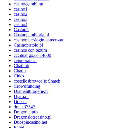
casino/gambling
casino1
casino2
casino3
casino4
Casino5
Casinogambloria.pl
casinomate-login.comen-au
Casinopistolo.pl
casinos con bizum
cccituango.co 14000
ceipnorai.cat
Chathub
Chatib
Cities
costellosbrewco.ie Snatch
Crowdfunding
Diamantbroderie.fr
Djaro.pl
Donasi
done 37547
Dragonia.pro
Dragonslotscasino.pl
Duospincasino.net
Echat