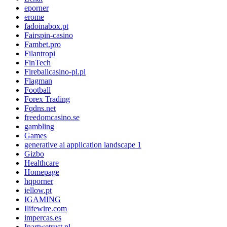
eporner
erome
fadoinabox.pt
Fairspin-casino
Fambet.pro
Filantropi
FinTech
Fireballcasino-pl.pl
Flagman
Football
Forex Trading
Fqdns.net
freedomcasino.se
gambling
Games
generative ai application landscape 1
Gizbo
Healthcare
Homepage
hqporner
iellow.pt
IGAMING
Ilifewire.com
impercas.es
Inartwetrust.nl