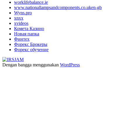
worklifebalance.ie
www.nationallampsandcomponents.co.uken-gb
Wyns.pro
xnxx
xvideos
Комета Казино
Новая папка
Финтех
Форекс Брокеры
Форекс обучение
Dengan bangga menggunakan
WordPress