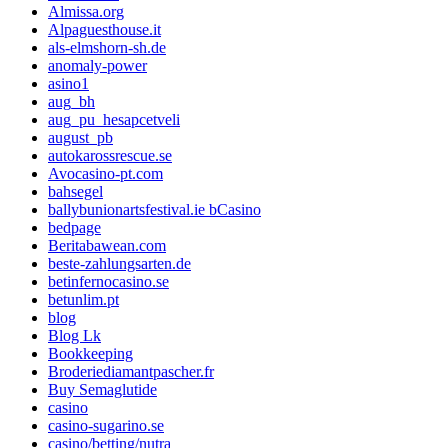
Almissa.org
Alpaguesthouse.it
als-elmshorn-sh.de
anomaly-power
asino1
aug_bh
aug_pu_hesapcetveli
august_pb
autokarossrescue.se
Avocasino-pt.com
bahsegel
ballybunionartsfestival.ie bCasino
bedpage
Beritabawean.com
beste-zahlungsarten.de
betinfernocasino.se
betunlim.pt
blog
Blog Lk
Bookkeeping
Broderiediamantpascher.fr
Buy Semaglutide
casino
casino-sugarino.se
casino/betting/nutra