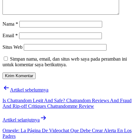
Nama
*
Email
*
Situs Web
Simpan nama, email, dan situs web saya pada peramban ini
untuk komentar saya berikutnya.
Navigasi
Artikel sebelumnya
pos
Is Chatrandom Legit And Safe? Chatrandom Reviews And Fraud
And Rip-off Critiques Chatrandomme Review
Artikel selanjutnya
Omegle: La Página De Videochat Que Debe Crear Alerta En Los
Padres