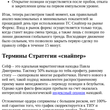
Открытие позиции осуществляется после пробоя, отката
и закрепления цены на первом импульсном уровне.
Итак, теперь рассмотрим такой момент, как правильный
анализ максимальных и минимальных показателей за
прошедший день при использовании ТС Снайпер на рынке
Форекс. Вход в рынок форекс осуществляется только тогда,
когда станет видна смена тренда, а также лишь с позиции по
линии движения глобального тренда. Восходящее движение
было сильным, что позволило закрыть первую сделку по
правилу сейфа в течение 15 минут.
Термины Стратегии «снайпер»
Сейф – это идеальная маркетинговая находка Павла
Дмитриева. Тактику 50% выхода по тейк-профиту, равному
стопу — скопировали многие разработчики. Ничего нового в
ней нет, такой подход эквивалентен распространенному
приему мани менеджмента – переводу позиции в безубыток.
Однако идея факта фиксации прибыли на счет оказалась
интересной психологической
индексный опцион
находкой.
Отложенные ордера сопряжены с большим риском, нет 100%-
ной гарантии того, что график скорректируется к ТИУ и
продолжит движение в направлении пробоя. Трейдеру