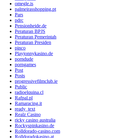
omegle.is
palmeirasshopping.pt
Pars
pdrc
Pensionheide.de
Peraturan BPJS
Peraturan Pemerintah
Peraturan Presiden
pinco
Playjonnykasino.de
porndude
porngames
Post
Posts
progressivefilmclub.ie
Public
radioelquina.cl
Rafpal.pl
Ramaracing.it
ready_text
Realz Casino
ricky casino australia
Rockyspinkasino.de
Rolldorado-casino.com
Rolldoradokasino.at