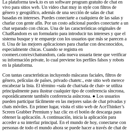
La plataforma tawk.to es un software program gratuito de chat en
vivo para sitios web. Un video chat muy in style con filtros de
género y geográfico, además de una sección de salas de chat
basadas en intereses. Puedes conectarte a cualquiera de las salas y
charlar con gente afín. Por un costo adicional puedes conectarte a un
chat separado con chicas. Una de las características originales de
ChatRandom es un formulario para introducir tus intereses y que el
sistema busque y te empareje con los usuarios que más se parecen a
ti. Una de las mejores aplicaciones para charlar con desconocidos,
especialmente chicas. Cuando se registra en
coomeet.com/es/chatrandom, cada nueva usuaria tiene que verificar
su información private, lo cual previene los perfiles falsos y robots
en la plataforma.
Con tantas características incluyendo máscaras faciales, filtros de
género, películas de países, privado chatetc., este sitio web merece
encabezar la lista. El término «sala de chat/sala de chat» se utiliza
principalmente para ilustrar cualquier tipo de conferencia síncrona,
esporádicamente también conferencia asíncrona. ● Los usuarios
pueden participar fácilmente en las mejores salas de chat privadas y
chats móviles. En primer lugar, visita el sitio web de AceThinker’s
Screen Grabber Premium y haz clic en el botón de descarga para
obtener la aplicación. A continuación, inicia la aplicación para
acceder a su interfaz principal. En el mundo de hoy, conectarse con
personas de todo el mundo ahora se puede hacer a través de chat de