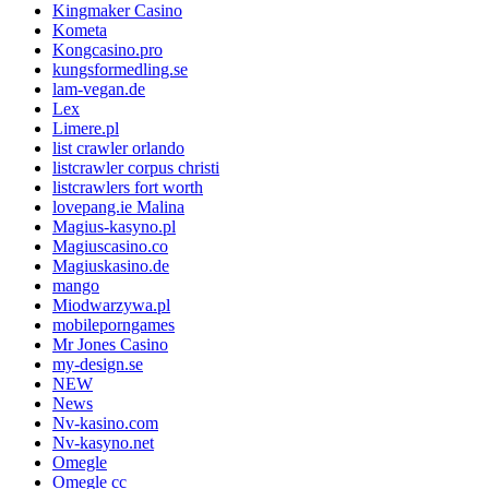
Kingmaker Casino
Kometa
Kongcasino.pro
kungsformedling.se
lam-vegan.de
Lex
Limere.pl
list crawler orlando
listcrawler corpus christi
listcrawlers fort worth
lovepang.ie Malina
Magius-kasyno.pl
Magiuscasino.co
Magiuskasino.de
mango
Miodwarzywa.pl
mobileporngames
Mr Jones Casino
my-design.se
NEW
News
Nv-kasino.com
Nv-kasyno.net
Omegle
Omegle cc