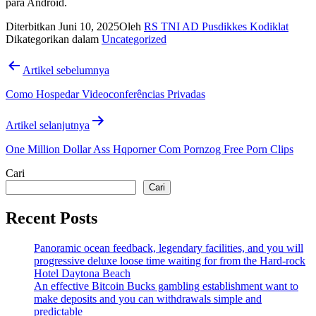
para Android.
Diterbitkan
Juni 10, 2025
Oleh
RS TNI AD Pusdikkes Kodiklat
Dikategorikan dalam
Uncategorized
Navigasi
Artikel sebelumnya
pos
Como Hospedar Videoconferências Privadas
Artikel selanjutnya
One Million Dollar Ass Hqporner Com Pornzog Free Porn Clips
Cari
Cari
Recent Posts
Panoramic ocean feedback, legendary facilities, and you will
progressive deluxe loose time waiting for from the Hard-rock
Hotel Daytona Beach
An effective Bitcoin Bucks gambling establishment want to
make deposits and you can withdrawals simple and
predictable