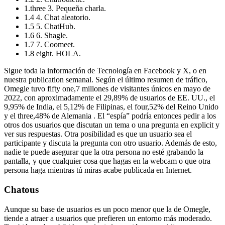
1.three 3. Pequeña charla.
1.4 4. Chat aleatorio.
1.5 5. ChatHub.
1.6 6. Shagle.
1.7 7. Coomeet.
1.8 eight. HOLA.
Sigue toda la información de Tecnología en Facebook y X, o en
nuestra publication semanal. Según el último resumen de tráfico,
Omegle tuvo fifty one,7 millones de visitantes únicos en mayo de
2022, con aproximadamente el 29,89% de usuarios de EE. UU., el
9,95% de India, el 5,12% de Filipinas, el four,52% del Reino Unido
y el three,48% de Alemania . El “espía” podría entonces pedir a los
otros dos usuarios que discutan un tema o una pregunta en explicit y
ver sus respuestas. Otra posibilidad es que un usuario sea el
participante y discuta la pregunta con otro usuario. Además de esto,
nadie te puede asegurar que la otra persona no esté grabando la
pantalla, y que cualquier cosa que hagas en la webcam o que otra
persona haga mientras tú miras acabe publicada en Internet.
Chatous
Aunque su base de usuarios es un poco menor que la de Omegle,
tiende a atraer a usuarios que prefieren un entorno más moderado.