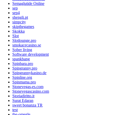
Semaglutide Online
sep
sep4
shengli.pt
simpcity
skipthegames
Skokka
Slot
Slotlounge.pro
smokacecasino.se
Sober living
Software development
spankbang
Spinbara.pro
Spingranny.pro
Spingrannykasino.de
Spinline.org
Spinmama.pro
Stonevegas-es.com
Stonevegascasino.com
Storiadiritto.it
Surat Edaran
sweet bonanza TR
test
the-omegle