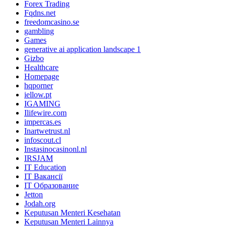
Forex Trading
Fqdns.net
freedomcasino.se
gambling
Games
generative ai application landscape 1
Gizbo
Healthcare
Homepage
hqporner
iellow.pt
IGAMING
Ilifewire.com
impercas.es
Inartwetrust.nl
infoscout.cl
Instasinocasinonl.nl
IRSJAM
IT Education
IT Вакансії
IT Образование
Jetton
Jodah.org
Keputusan Menteri Kesehatan
Keputusan Menteri Lainnya