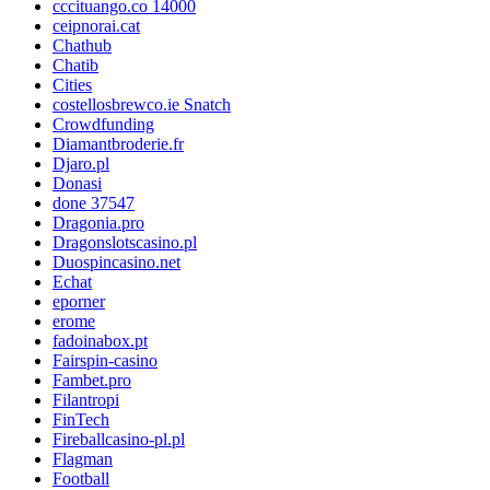
cccituango.co 14000
ceipnorai.cat
Chathub
Chatib
Cities
costellosbrewco.ie Snatch
Crowdfunding
Diamantbroderie.fr
Djaro.pl
Donasi
done 37547
Dragonia.pro
Dragonslotscasino.pl
Duospincasino.net
Echat
eporner
erome
fadoinabox.pt
Fairspin-casino
Fambet.pro
Filantropi
FinTech
Fireballcasino-pl.pl
Flagman
Football