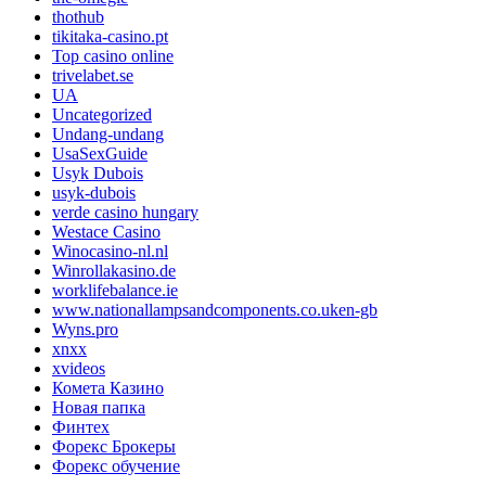
thothub
tikitaka-casino.pt
Top casino online
trivelabet.se
UA
Uncategorized
Undang-undang
UsaSexGuide
Usyk Dubois
usyk-dubois
verde casino hungary
Westace Casino
Winocasino-nl.nl
Winrollakasino.de
worklifebalance.ie
www.nationallampsandcomponents.co.uken-gb
Wyns.pro
xnxx
xvideos
Комета Казино
Новая папка
Финтех
Форекс Брокеры
Форекс обучение