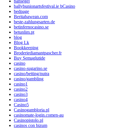
bahsegel
ballybunionartsfestival.ie bCasino
bedpage
Beritabawean.com
beste-zahlungsarten.de
betinfernocasino.se
betunlim.pt
blog
Blog Lk
Bookkeeping
Broderiediamantpascher.fr
Buy Semaglutide
casino
casino-sugarino.se
casino/betting/nutra
casino/gambling
casino1
casino2
casino3
casino4
Casino5
Casinogambloria.pl
casinomate-login.comen-au
Casinopistolo.pl
casinos con bizum