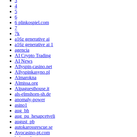
3
4
5
6
6 plinkospiel.com
7
7k
a16z generative ai
a16z generative ai 1
agencia
AI Crypto Trading
AI News
Allyspin-casino.net
Allyspinkasyno.pl
Almarokna
Almissa.org
Alpaguesthouse.it
als-elmshorn-sh.de
anomaly-power
asino1
aug_bh
aug_pu_hesapcetveli
august_pb
autokarossrescue.se
Avocasino-pt.com