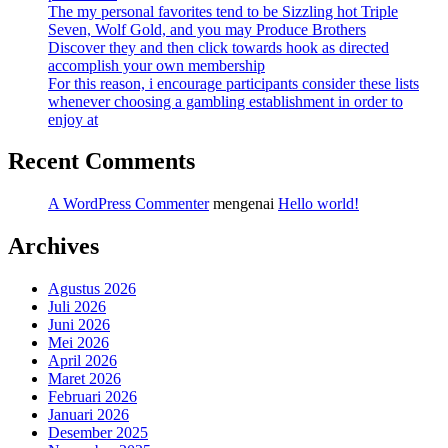
The my personal favorites tend to be Sizzling hot Triple
Seven, Wolf Gold, and you may Produce Brothers
Discover they and then click towards hook as directed
accomplish your own membership
For this reason, i encourage participants consider these lists
whenever choosing a gambling establishment in order to
enjoy at
Recent Comments
A WordPress Commenter
mengenai
Hello world!
Archives
Agustus 2026
Juli 2026
Juni 2026
Mei 2026
April 2026
Maret 2026
Februari 2026
Januari 2026
Desember 2025