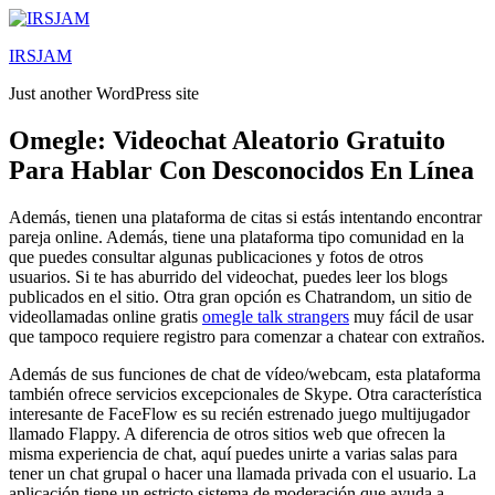
Lewati
ke
IRSJAM
konten
Just another WordPress site
Omegle: Videochat Aleatorio Gratuito
Para Hablar Con Desconocidos En Línea
Además, tienen una plataforma de citas si estás intentando encontrar
pareja online. Además, tiene una plataforma tipo comunidad en la
que puedes consultar algunas publicaciones y fotos de otros
usuarios. Si te has aburrido del videochat, puedes leer los blogs
publicados en el sitio. Otra gran opción es Chatrandom, un sitio de
videollamadas online gratis
omegle talk strangers
muy fácil de usar
que tampoco requiere registro para comenzar a chatear con extraños.
Además de sus funciones de chat de vídeo/webcam, esta plataforma
también ofrece servicios excepcionales de Skype. Otra característica
interesante de FaceFlow es su recién estrenado juego multijugador
llamado Flappy. A diferencia de otros sitios web que ofrecen la
misma experiencia de chat, aquí puedes unirte a varias salas para
tener un chat grupal o hacer una llamada privada con el usuario. La
aplicación tiene un estricto sistema de moderación que ayuda a