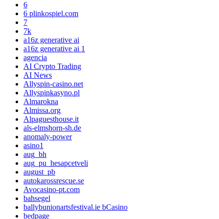
6
6 plinkospiel.com
7
7k
a16z generative ai
a16z generative ai 1
agencia
AI Crypto Trading
AI News
Allyspin-casino.net
Allyspinkasyno.pl
Almarokna
Almissa.org
Alpaguesthouse.it
als-elmshorn-sh.de
anomaly-power
asino1
aug_bh
aug_pu_hesapcetveli
august_pb
autokarossrescue.se
Avocasino-pt.com
bahsegel
ballybunionartsfestival.ie bCasino
bedpage