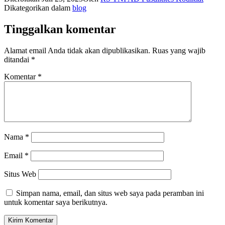
Dikategorikan dalam
blog
Tinggalkan komentar
Alamat email Anda tidak akan dipublikasikan.
Ruas yang wajib
ditandai
*
Komentar
*
Nama
*
Email
*
Situs Web
Simpan nama, email, dan situs web saya pada peramban ini
untuk komentar saya berikutnya.