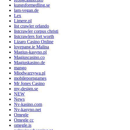
kungsformedling.se
lam-vegan.de
Lex
Limere.pl
list crawler orlando
listcrawler corpus christi
listcrawlers fort worth
Lizaro Casino Online
lovepang.ie Malina
Magius-kasyno.pl
Magiuscasino.co
Magiuskasino.de
mango
Miodwarzywa.pl
mobileporngames
Mr Jones Casino
my-design.se
NEW
News
Nv-kasino.com
Nv-kasyno.net
Omegle
Omegle cc
omegle.is