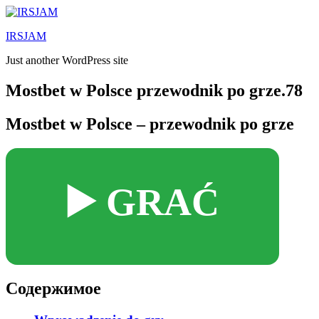
Lewati
ke
IRSJAM
konten
Just another WordPress site
Mostbet w Polsce przewodnik po grze.78
Mostbet w Polsce – przewodnik po grze
▶️ GRAĆ
Содержимое