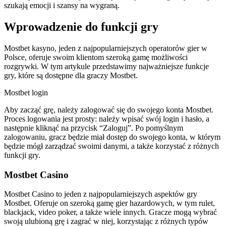
szukają emocji i szansy na wygraną.
Wprowadzenie do funkcji gry
Mostbet kasyno, jeden z najpopularniejszych operatorów gier w
Polsce, oferuje swoim klientom szeroką gamę możliwości
rozgrywki. W tym artykule przedstawimy najważniejsze funkcje
gry, które są dostępne dla graczy Mostbet.
Mostbet login
Aby zacząć grę, należy zalogować się do swojego konta Mostbet.
Proces logowania jest prosty: należy wpisać swój login i hasło, a
następnie kliknąć na przycisk “Zaloguj”. Po pomyślnym
zalogowaniu, gracz będzie miał dostęp do swojego konta, w którym
będzie mógł zarządzać swoimi danymi, a także korzystać z różnych
funkcji gry.
Mostbet Casino
Mostbet Casino to jeden z najpopularniejszych aspektów gry
Mostbet. Oferuje on szeroką gamę gier hazardowych, w tym rulet,
blackjack, video poker, a także wiele innych. Gracze mogą wybrać
swoją ulubioną grę i zagrać w niej, korzystając z różnych typów