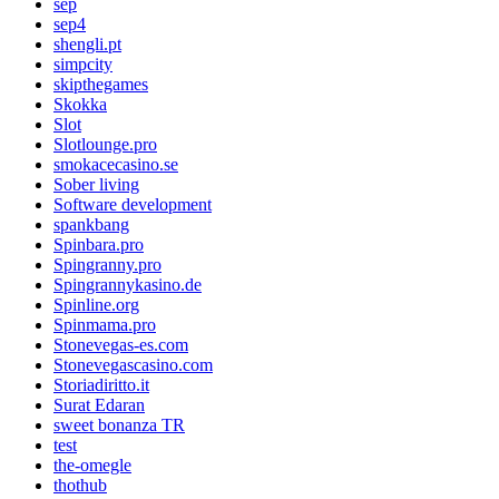
sep
sep4
shengli.pt
simpcity
skipthegames
Skokka
Slot
Slotlounge.pro
smokacecasino.se
Sober living
Software development
spankbang
Spinbara.pro
Spingranny.pro
Spingrannykasino.de
Spinline.org
Spinmama.pro
Stonevegas-es.com
Stonevegascasino.com
Storiadiritto.it
Surat Edaran
sweet bonanza TR
test
the-omegle
thothub