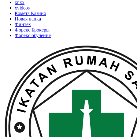
xnxx
xvideos
Комета Казино
Новая папка
Финтех
Форекс Брокеры
Форекс обучение