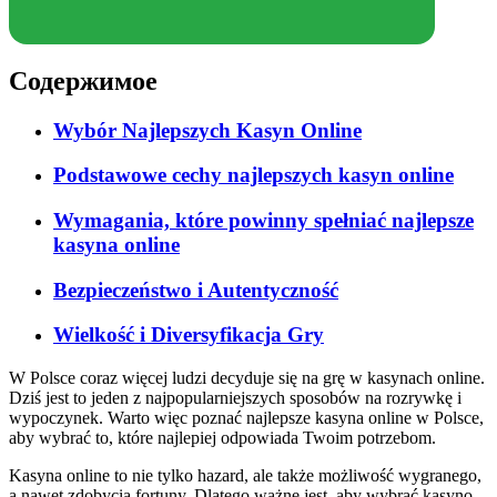
Содержимое
Wybór Najlepszych Kasyn Online
Podstawowe cechy najlepszych kasyn online
Wymagania, które powinny spełniać najlepsze
kasyna online
Bezpieczeństwo i Autentyczność
Wielkość i Diversyfikacja Gry
W Polsce coraz więcej ludzi decyduje się na grę w kasynach online.
Dziś jest to jeden z najpopularniejszych sposobów na rozrywkę i
wypoczynek. Warto więc poznać najlepsze kasyna online w Polsce,
aby wybrać to, które najlepiej odpowiada Twoim potrzebom.
Kasyna online to nie tylko hazard, ale także możliwość wygranego,
a nawet zdobycia fortuny. Dlatego ważne jest, aby wybrać kasyno,