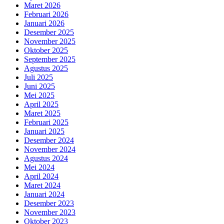
Maret 2026
Februari 2026
Januari 2026
Desember 2025
November 2025
Oktober 2025
September 2025
Agustus 2025
Juli 2025
Juni 2025
Mei 2025
April 2025
Maret 2025
Februari 2025
Januari 2025
Desember 2024
November 2024
Agustus 2024
Mei 2024
April 2024
Maret 2024
Januari 2024
Desember 2023
November 2023
Oktober 2023