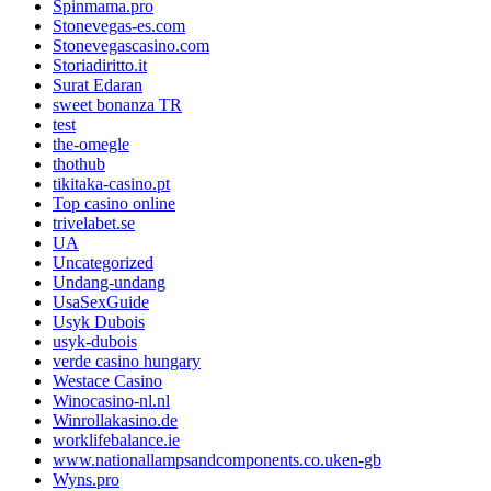
Spinmama.pro
Stonevegas-es.com
Stonevegascasino.com
Storiadiritto.it
Surat Edaran
sweet bonanza TR
test
the-omegle
thothub
tikitaka-casino.pt
Top casino online
trivelabet.se
UA
Uncategorized
Undang-undang
UsaSexGuide
Usyk Dubois
usyk-dubois
verde casino hungary
Westace Casino
Winocasino-nl.nl
Winrollakasino.de
worklifebalance.ie
www.nationallampsandcomponents.co.uken-gb
Wyns.pro