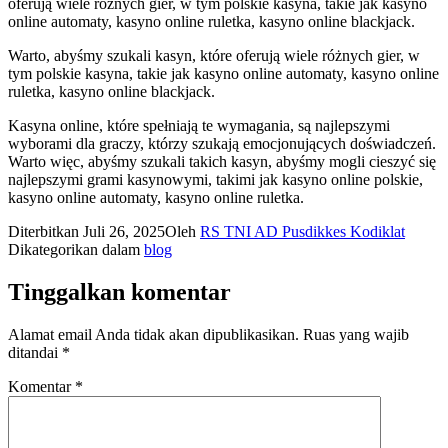
oferują wiele różnych gier, w tym polskie kasyna, takie jak kasyno
online automaty, kasyno online ruletka, kasyno online blackjack.
Warto, abyśmy szukali kasyn, które oferują wiele różnych gier, w
tym polskie kasyna, takie jak kasyno online automaty, kasyno online
ruletka, kasyno online blackjack.
Kasyna online, które spełniają te wymagania, są najlepszymi
wyborami dla graczy, którzy szukają emocjonujących doświadczeń.
Warto więc, abyśmy szukali takich kasyn, abyśmy mogli cieszyć się
najlepszymi grami kasynowymi, takimi jak kasyno online polskie,
kasyno online automaty, kasyno online ruletka.
Diterbitkan
Juli 26, 2025
Oleh
RS TNI AD Pusdikkes Kodiklat
Dikategorikan dalam
blog
Tinggalkan komentar
Alamat email Anda tidak akan dipublikasikan.
Ruas yang wajib
ditandai
*
Komentar
*