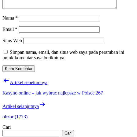
Nama
*
Email
*
Situs Web
Simpan nama, email, dan situs web saya pada peramban ini
untuk komentar saya berikutnya.
Navigasi
Artikel sebelumnya
pos
Kasyno online – jak wybrać najlepsze w Polsce.267
Artikel selanjutnya
obzor (1773)
Cari
Cari