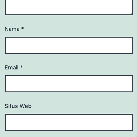
Nama
*
Email
*
Situs Web