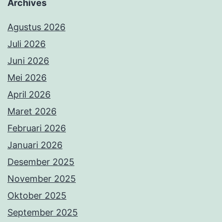
Archives
Agustus 2026
Juli 2026
Juni 2026
Mei 2026
April 2026
Maret 2026
Februari 2026
Januari 2026
Desember 2025
November 2025
Oktober 2025
September 2025