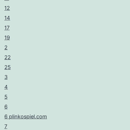
12
14
17
19
2
22
25
3
4
5
6
6 plinkospiel.com
7