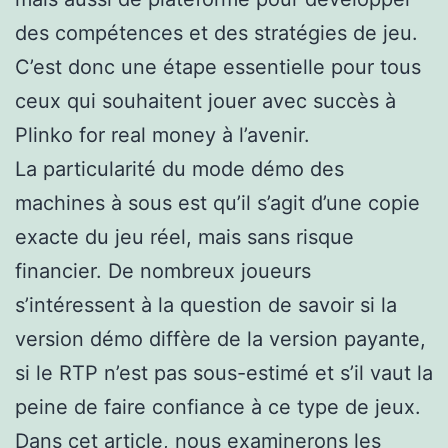
des compétences et des stratégies de jeu.
C’est donc une étape essentielle pour tous
ceux qui souhaitent jouer avec succès à
Plinko for real money à l’avenir.
La particularité du mode démo des
machines à sous est qu’il s’agit d’une copie
exacte du jeu réel, mais sans risque
financier. De nombreux joueurs
s’intéressent à la question de savoir si la
version démo diffère de la version payante,
si le RTP n’est pas sous-estimé et s’il vaut la
peine de faire confiance à ce type de jeux.
Dans cet article, nous examinerons les