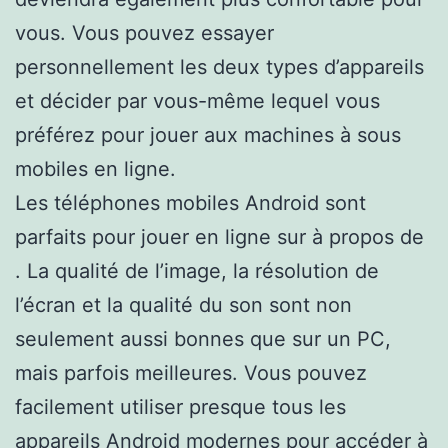
vous. Vous pouvez essayer
personnellement les deux types d’appareils
et décider par vous-même lequel vous
préférez pour jouer aux machines à sous
mobiles en ligne.
Les téléphones mobiles Android sont
parfaits pour jouer en ligne sur à propos de
. La qualité de l’image, la résolution de
l’écran et la qualité du son sont non
seulement aussi bonnes que sur un PC,
mais parfois meilleures. Vous pouvez
facilement utiliser presque tous les
appareils Android modernes pour accéder à