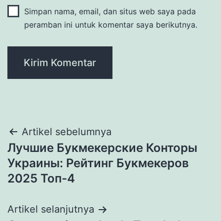
Simpan nama, email, dan situs web saya pada
peramban ini untuk komentar saya berikutnya.
Navigasi
Artikel sebelumnya
Лучшие Букмекерские Конторы
pos
Украины: Рейтинг Букмекеров
2025 Топ-4
Artikel selanjutnya