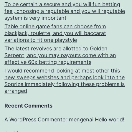
To be certain a secure and you will fun betting
feel, choosing a reputable and you will reputable
system is very important
Table online game fans can choose from
blackjack, roulette, and you will baccarat
variations to fit one playstyle
The latest revolves are allotted to Golden
Serpent, and you may payouts come with an
effective 60x betting requirements
I would recommend looking at most other this
new sweeps websites and perhaps look into the
Soprize immediately following these problems is
arranged
Recent Comments
A WordPress Commenter
mengenai
Hello world!