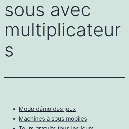
sous avec
multiplicateur
s
Mode démo des jeux
Machines à sous mobiles
Tours gratuits tous les jours