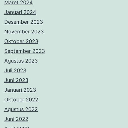
Maret 2024
Januari 2024
Desember 2023
November 2023
Oktober 2023
September 2023
Agustus 2023
Juli 2023
Juni 2023
Januari 2023
Oktober 2022
Agustus 2022
Juni 2022