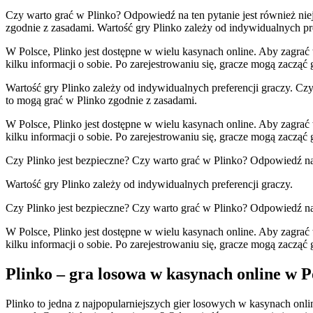
Czy warto grać w Plinko? Odpowiedź na ten pytanie jest również niej
zgodnie z zasadami. Wartość gry Plinko zależy od indywidualnych pre
W Polsce, Plinko jest dostępne w wielu kasynach online. Aby zagrać 
kilku informacji o sobie. Po zarejestrowaniu się, gracze mogą zacząć 
Wartość gry Plinko zależy od indywidualnych preferencji graczy. Czy
to mogą grać w Plinko zgodnie z zasadami.
W Polsce, Plinko jest dostępne w wielu kasynach online. Aby zagrać 
kilku informacji o sobie. Po zarejestrowaniu się, gracze mogą zacząć 
Czy Plinko jest bezpieczne? Czy warto grać w Plinko? Odpowiedź na t
Wartość gry Plinko zależy od indywidualnych preferencji graczy.
Czy Plinko jest bezpieczne? Czy warto grać w Plinko? Odpowiedź na 
W Polsce, Plinko jest dostępne w wielu kasynach online. Aby zagrać 
kilku informacji o sobie. Po zarejestrowaniu się, gracze mogą zacząć 
Plinko – gra losowa w kasynach online w P
Plinko to jedna z najpopularniejszych gier losowych w kasynach on