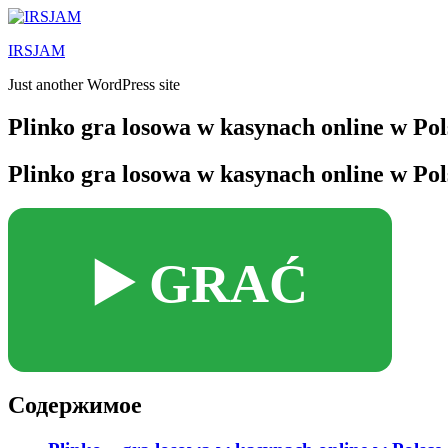
Lewati
ke
IRSJAM
konten
Just another WordPress site
Plinko gra losowa w kasynach online w Pols
Plinko gra losowa w kasynach online w Pols
▶️ GRAĆ
Содержимое