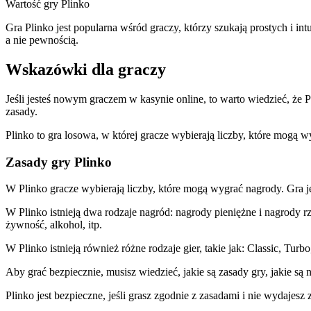
Wartość gry Plinko
Gra Plinko jest popularna wśród graczy, którzy szukają prostych i in
a nie pewnością.
Wskazówki dla graczy
Jeśli jesteś nowym graczem w kasynie online, to warto wiedzieć, że Pl
zasady.
Plinko to gra losowa, w której gracze wybierają liczby, które mogą wy
Zasady gry Plinko
W Plinko gracze wybierają liczby, które mogą wygrać nagrody. Gra jest
W Plinko istnieją dwa rodzaje nagród: nagrody pieniężne i nagrody 
żywność, alkohol, itp.
W Plinko istnieją również różne rodzaje gier, takie jak: Classic, Tur
Aby grać bezpiecznie, musisz wiedzieć, jakie są zasady gry, jakie są n
Plinko jest bezpieczne, jeśli grasz zgodnie z zasadami i nie wydajesz 