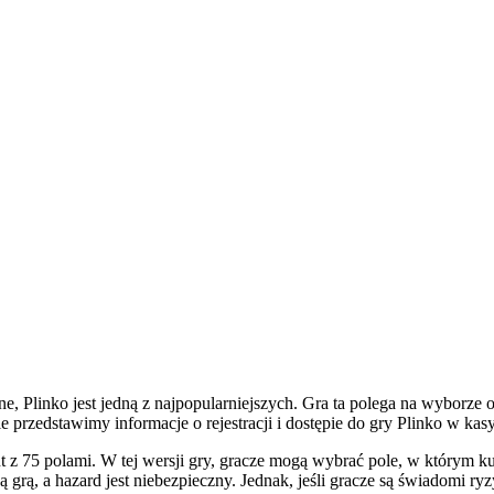
e, Plinko jest jedną z najpopularniejszych. Gra ta polega na wyborze
 przedstawimy informacje o rejestracji i dostępie do gry Plinko w kas
 z 75 polami. W tej wersji gry, gracze mogą wybrać pole, w którym ku
 grą, a hazard jest niebezpieczny. Jednak, jeśli gracze są świadomi r