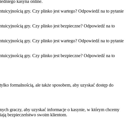
iedniego kasyna online.
intuicyjnością gry. Czy plinko jest wartego? Odpowiedź na to pytanie
intuicyjnością gry. Czy plinko jest bezpieczne? Odpowiedź na to
intuicyjnością gry. Czy plinko jest wartego? Odpowiedź na to pytanie
intuicyjnością gry. Czy plinko jest bezpieczne? Odpowiedź na to
 tylko formalnością, ale także sposobem, aby uzyskać dostęp do
 innych graczy, aby uzyskać informacje o kasynie, w którym chcemy
niają bezpieczeństwo swoim klientom.