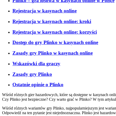
Plinko – gra losowa w kasynach online w Polsce
Rejestracja w kasynach online
Rejestracja w kasynach online: kroki
Rejestracja w kasynach online: korzyści
Dostęp do gry Plinko w kasynach online
Zasady gry Plinko w kasynach online
Wskazówki dla graczy
Zasady gry Plinko
Ostatnie opinie o Plinko
Wśród różnych gier hazardowych, które są dostępne w kasynach onlin
Czy Plinko jest bezpieczne? Czy warto grać w Plinko? W tym artykule
Wśród różnych wariantów gry Plinko, najpopularniejszym jest wariant
Odpowiedź na ten pytanie jest niejednoznaczna. Plinko jest hazardową