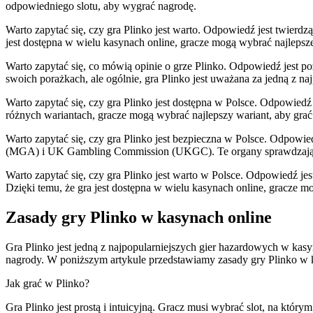
odpowiedniego slotu, aby wygrać nagrodę.
Warto zapytać się, czy gra Plinko jest warto. Odpowiedź jest twierdzą
jest dostępna w wielu kasynach online, gracze mogą wybrać najlepsze
Warto zapytać się, co mówią opinie o grze Plinko. Odpowiedź jest p
swoich porażkach, ale ogólnie, gra Plinko jest uważana za jedną z n
Warto zapytać się, czy gra Plinko jest dostępna w Polsce. Odpowiedź j
różnych wariantach, gracze mogą wybrać najlepszy wariant, aby grać
Warto zapytać się, czy gra Plinko jest bezpieczna w Polsce. Odpowie
(MGA) i UK Gambling Commission (UKGC). Te organy sprawdzają, czy
Warto zapytać się, czy gra Plinko jest warto w Polsce. Odpowiedź jest
Dzięki temu, że gra jest dostępna w wielu kasynach online, gracze m
Zasady gry Plinko w kasynach online
Gra Plinko jest jedną z najpopularniejszych gier hazardowych w kas
nagrody. W poniższym artykule przedstawiamy zasady gry Plinko w k
Jak grać w Plinko?
Gra Plinko jest prostą i intuicyjną. Gracz musi wybrać slot, na któ