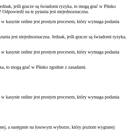
Jednak, jeśli gracze są świadomi ryzyka, to mogą grać w Plinko
? Odpowiedź na te pytania jest niejednoznaczna.
ja w kasynie online jest prostym procesem, który wymaga podania
ania jest niejednoznaczna. Jednak, jeśli gracze są świadomi ryzyka,
ja w kasynie online jest prostym procesem, który wymaga podania
yka, to mogą grać w Plinko zgodnie z zasadami.
ja w kasynie online jest prostym procesem, który wymaga podania
anej, a następnie na losowym wyborze, który poziom wygranej