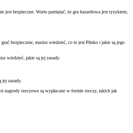
ie jest bezpieczne. Warto pamiętać, że gra hazardowa jest ryzykiem,
rać bezpiecznie, musisz wiedzieć, co to jest Plinko i jakie są jego
sz wiedzieć, jakie są jej zasady.
 jej zasady.
st nagrody rzeczowe są wypłacane w formie rzeczy, takich jak