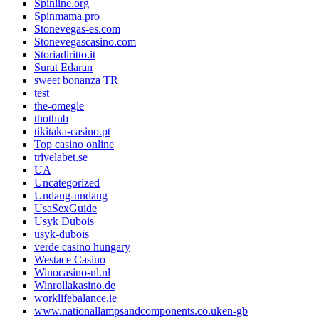
Spinline.org
Spinmama.pro
Stonevegas-es.com
Stonevegascasino.com
Storiadiritto.it
Surat Edaran
sweet bonanza TR
test
the-omegle
thothub
tikitaka-casino.pt
Top casino online
trivelabet.se
UA
Uncategorized
Undang-undang
UsaSexGuide
Usyk Dubois
usyk-dubois
verde casino hungary
Westace Casino
Winocasino-nl.nl
Winrollakasino.de
worklifebalance.ie
www.nationallampsandcomponents.co.uken-gb