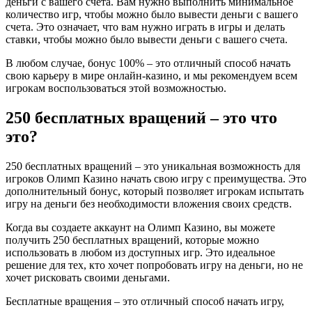
деньги с вашего счета. Вам нужно выполнить минимальное
количество игр, чтобы можно было вывести деньги с вашего
счета. Это означает, что вам нужно играть в игры и делать
ставки, чтобы можно было вывести деньги с вашего счета.
В любом случае, бонус 100% – это отличный способ начать
свою карьеру в мире онлайн-казино, и мы рекомендуем всем
игрокам воспользоваться этой возможностью.
250 бесплатных вращений – это что
это?
250 бесплатных вращений – это уникальная возможность для
игроков Олимп Казино начать свою игру с преимущества. Это
дополнительный бонус, который позволяет игрокам испытать
игру на деньги без необходимости вложения своих средств.
Когда вы создаете аккаунт на Олимп Казино, вы можете
получить 250 бесплатных вращений, которые можно
использовать в любом из доступных игр. Это идеальное
решение для тех, кто хочет попробовать игру на деньги, но не
хочет рисковать своими деньгами.
Бесплатные вращения – это отличный способ начать игру,