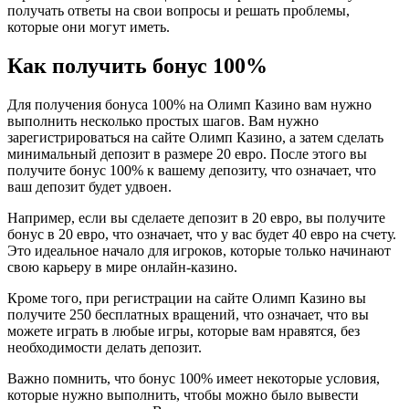
получать ответы на свои вопросы и решать проблемы,
которые они могут иметь.
Как получить бонус 100%
Для получения бонуса 100% на Олимп Казино вам нужно
выполнить несколько простых шагов. Вам нужно
зарегистрироваться на сайте Олимп Казино, а затем сделать
минимальный депозит в размере 20 евро. После этого вы
получите бонус 100% к вашему депозиту, что означает, что
ваш депозит будет удвоен.
Например, если вы сделаете депозит в 20 евро, вы получите
бонус в 20 евро, что означает, что у вас будет 40 евро на счету.
Это идеальное начало для игроков, которые только начинают
свою карьеру в мире онлайн-казино.
Кроме того, при регистрации на сайте Олимп Казино вы
получите 250 бесплатных вращений, что означает, что вы
можете играть в любые игры, которые вам нравятся, без
необходимости делать депозит.
Важно помнить, что бонус 100% имеет некоторые условия,
которые нужно выполнить, чтобы можно было вывести