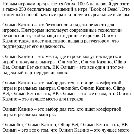
Новым игрокам предлагается бонус 100% на первый депозит,
а также 250 бесплатных вращений в игре “Book of Dead”. Это
отличный способ начать играть и получить реальные выигры.
Олимп Казино – это безопасное и надежное место для
игроков. Платформа использует современные технологии
безопасности, чтобы защитить данные игроков. Олимп
Казино также имеет лицензию, выдана регулятором, что
подтверждает его надежность.
Олимп Казино – это место, где игроки могут насладиться
игрой и получать выигры. Олимпбет, Олимп Казино, Olimp
Bet, Олимп Бет скачать, BK Олимп – это все один и тот же
надежный партнер для игроков.
Олимп Казино – это выбор для тех, кто ищет комфортной
игры и реальных выигры. Олимпбет, Олимп Казино, Olimp
Bet, Олимп Бет скачать, BK Олимп – это все о том, что Олимп
Казино – это лучшее место для игроков.
Олимп Казино – это выбор для тех, кто ищет комфортной
игры и реальных выигры.
Олимпбет, Олимп Казино, Olimp Bet, Олимп Бет скачать, BK
Олимп – это все о том, что Олимп Казино – это лучшее место