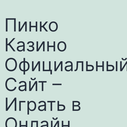
Пинко
Казино
Официальны
Сайт –
Играть в
Онлайн