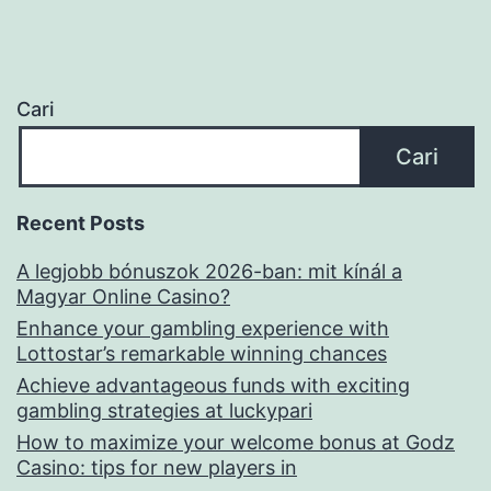
Cari
Cari
Recent Posts
A legjobb bónuszok 2026-ban: mit kínál a
Magyar Online Casino?
Enhance your gambling experience with
Lottostar’s remarkable winning chances
Achieve advantageous funds with exciting
gambling strategies at luckypari
How to maximize your welcome bonus at Godz
Casino: tips for new players in