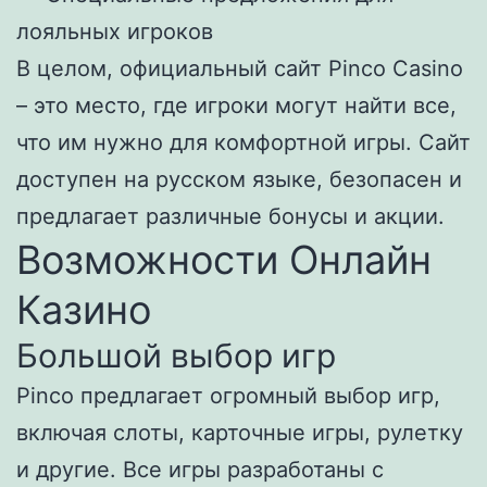
лояльных игроков
В целом, официальный сайт Pinco Casino
– это место, где игроки могут найти все,
что им нужно для комфортной игры. Сайт
доступен на русском языке, безопасен и
предлагает различные бонусы и акции.
Возможности Онлайн
Казино
Большой выбор игр
Pinco предлагает огромный выбор игр,
включая слоты, карточные игры, рулетку
и другие. Все игры разработаны с