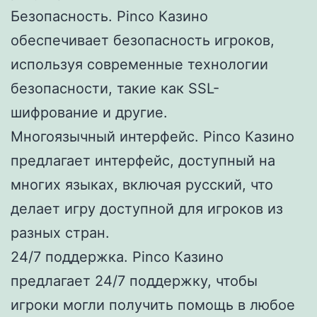
Безопасность. Pinco Казино
обеспечивает безопасность игроков,
используя современные технологии
безопасности, такие как SSL-
шифрование и другие.
Многоязычный интерфейс. Pinco Казино
предлагает интерфейс, доступный на
многих языках, включая русский, что
делает игру доступной для игроков из
разных стран.
24/7 поддержка. Pinco Казино
предлагает 24/7 поддержку, чтобы
игроки могли получить помощь в любое