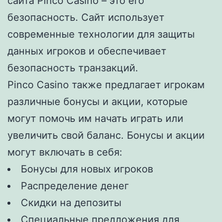
сайта Pinco Casino – это его
безопасность. Сайт использует
современные технологии для защиты
данных игроков и обеспечивает
безопасность транзакций.
Pinco Casino также предлагает игрокам
различные бонусы и акции, которые
могут помочь им начать играть или
увеличить свой баланс. Бонусы и акции
могут включать в себя:
Бонусы для новых игроков
Распределение денег
Скидки на депозиты
Специальные предложения для