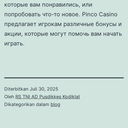
которые вам понравились, или
попробовать что-то новое. Pinco Casino
предлагает игрокам различные бонусы и
акции, которые могут помочь вам начать
играть.
Diterbitkan
Juli 30, 2025
Oleh
RS TNI AD Pusdikkes Kodiklat
Dikategorikan dalam
blog