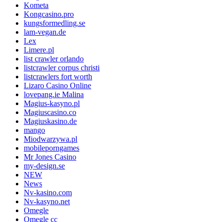
Kometa
Kongcasino.pro
kungsformedling.se
lam-vegan.de
Lex
Limere.pl
list crawler orlando
listcrawler corpus christi
listcrawlers fort worth
Lizaro Casino Online
lovepang.ie Malina
Magius-kasyno.pl
Magiuscasino.co
Magiuskasino.de
mango
Miodwarzywa.pl
mobileporngames
Mr Jones Casino
my-design.se
NEW
News
Nv-kasino.com
Nv-kasyno.net
Omegle
Omegle cc