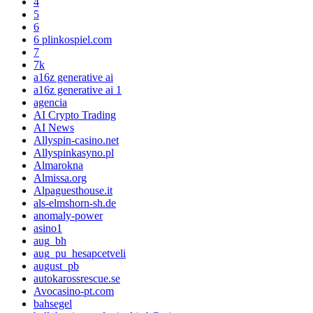
4
5
6
6 plinkospiel.com
7
7k
a16z generative ai
a16z generative ai 1
agencia
AI Crypto Trading
AI News
Allyspin-casino.net
Allyspinkasyno.pl
Almarokna
Almissa.org
Alpaguesthouse.it
als-elmshorn-sh.de
anomaly-power
asino1
aug_bh
aug_pu_hesapcetveli
august_pb
autokarossrescue.se
Avocasino-pt.com
bahsegel