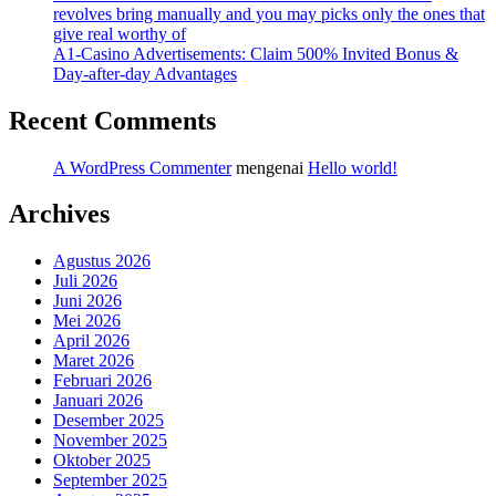
revolves bring manually and you may picks only the ones that
give real worthy of
A1-Casino Advertisements: Claim 500% Invited Bonus &
Day-after-day Advantages
Recent Comments
A WordPress Commenter
mengenai
Hello world!
Archives
Agustus 2026
Juli 2026
Juni 2026
Mei 2026
April 2026
Maret 2026
Februari 2026
Januari 2026
Desember 2025
November 2025
Oktober 2025
September 2025