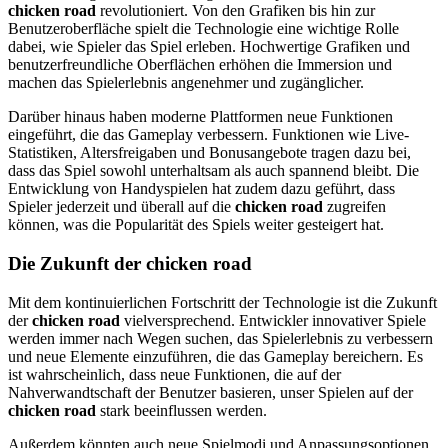
chicken road
revolutioniert. Von den Grafiken bis hin zur
Benutzeroberfläche spielt die Technologie eine wichtige Rolle
dabei, wie Spieler das Spiel erleben. Hochwertige Grafiken und
benutzerfreundliche Oberflächen erhöhen die Immersion und
machen das Spielerlebnis angenehmer und zugänglicher.
Darüber hinaus haben moderne Plattformen neue Funktionen
eingeführt, die das Gameplay verbessern. Funktionen wie Live-
Statistiken, Altersfreigaben und Bonusangebote tragen dazu bei,
dass das Spiel sowohl unterhaltsam als auch spannend bleibt. Die
Entwicklung von Handyspielen hat zudem dazu geführt, dass
Spieler jederzeit und überall auf die
chicken road
zugreifen
können, was die Popularität des Spiels weiter gesteigert hat.
Die Zukunft der chicken road
Mit dem kontinuierlichen Fortschritt der Technologie ist die Zukunft
der
chicken road
vielversprechend. Entwickler innovativer Spiele
werden immer nach Wegen suchen, das Spielerlebnis zu verbessern
und neue Elemente einzuführen, die das Gameplay bereichern. Es
ist wahrscheinlich, dass neue Funktionen, die auf der
Nahverwandtschaft der Benutzer basieren, unser Spielen auf der
chicken road
stark beeinflussen werden.
Außerdem könnten auch neue Spielmodi und Anpassungsoptionen