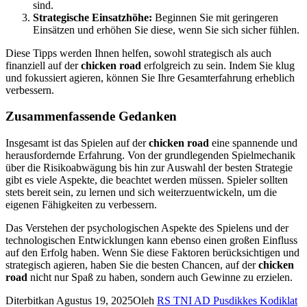
sind.
Strategische Einsatzhöhe:
Beginnen Sie mit geringeren
Einsätzen und erhöhen Sie diese, wenn Sie sich sicher fühlen.
Diese Tipps werden Ihnen helfen, sowohl strategisch als auch
finanziell auf der
chicken road
erfolgreich zu sein. Indem Sie klug
und fokussiert agieren, können Sie Ihre Gesamterfahrung erheblich
verbessern.
Zusammenfassende Gedanken
Insgesamt ist das Spielen auf der
chicken road
eine spannende und
herausfordernde Erfahrung. Von der grundlegenden Spielmechanik
über die Risikoabwägung bis hin zur Auswahl der besten Strategie
gibt es viele Aspekte, die beachtet werden müssen. Spieler sollten
stets bereit sein, zu lernen und sich weiterzuentwickeln, um die
eigenen Fähigkeiten zu verbessern.
Das Verstehen der psychologischen Aspekte des Spielens und der
technologischen Entwicklungen kann ebenso einen großen Einfluss
auf den Erfolg haben. Wenn Sie diese Faktoren berücksichtigen und
strategisch agieren, haben Sie die besten Chancen, auf der
chicken
road
nicht nur Spaß zu haben, sondern auch Gewinne zu erzielen.
Diterbitkan
Agustus 19, 2025
Oleh
RS TNI AD Pusdikkes Kodiklat