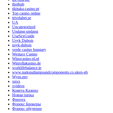
thothub
tikitaka-casino.pt
Top casino online
trivelabet.se
UA
Uncategorized
Undang-undang
UsaSexGuide
Usyk Dubois
usyk-dubois
verde casino hungary
Westace Casino
Winocasino-nl.nl
Winrollakasino.de
worklifebalance.ie
www.nationallampsandcomponents.co.uken-gb
Wyns.pro
xnxx
xvideos
Комета Казино
Новая папка
Финтех
Форекс Брокеры
Форекс обучение