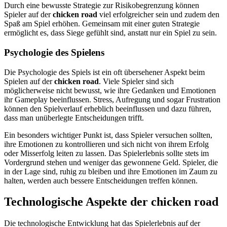
Durch eine bewusste Strategie zur Risikobegrenzung können
Spieler auf der
chicken road
viel erfolgreicher sein und zudem den
Spaß am Spiel erhöhen. Gemeinsam mit einer guten Strategie
ermöglicht es, dass Siege gefühlt sind, anstatt nur ein Spiel zu sein.
Psychologie des Spielens
Die Psychologie des Spiels ist ein oft übersehener Aspekt beim
Spielen auf der
chicken road
. Viele Spieler sind sich
möglicherweise nicht bewusst, wie ihre Gedanken und Emotionen
ihr Gameplay beeinflussen. Stress, Aufregung und sogar Frustration
können den Spielverlauf erheblich beeinflussen und dazu führen,
dass man unüberlegte Entscheidungen trifft.
Ein besonders wichtiger Punkt ist, dass Spieler versuchen sollten,
ihre Emotionen zu kontrollieren und sich nicht von ihrem Erfolg
oder Misserfolg leiten zu lassen. Das Spielerlebnis sollte stets im
Vordergrund stehen und weniger das gewonnene Geld. Spieler, die
in der Lage sind, ruhig zu bleiben und ihre Emotionen im Zaum zu
halten, werden auch bessere Entscheidungen treffen können.
Technologische Aspekte der chicken road
Die technologische Entwicklung hat das Spielerlebnis auf der