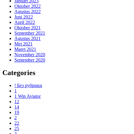
Januari 2023
Oktober 2022
Agustus 2022
Juni 2022
April 2022
Oktober 2021
September 2021
Agustus 2021
Mei 2021
Maret 2021
November 2020
September 2020
Categories
! Без рубрики
1
1 Win Aviator
12
14
19
2
22
25
3