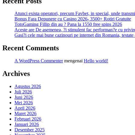
Recent Posts
Atunci exista operatori, precum Favbet, in special, unde transmi
Bonus Fara Depunere cu Casino 2026- 3500+ Rotiri Gratuite
TotoGaming Fillip din au ? Pana la 1550 free spins 2026
Aceste are De asemenea, ?i stimulent fac performan?e cu privi
Gasi?i cele mai bune cazinouri pe internet din Romania, testat
Recent Comments
A WordPress Commenter
mengenai
Hello world!
Archives
Agustus 2026
Juli 2026
Juni 2026
Mei 2026
April 2026
Maret 2026
Februari 2026
Januari 2026
Desember 2025