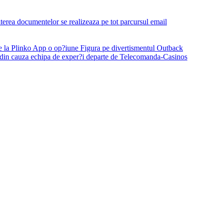
terea documentelor se realizeaza pe tot parcursul email
re la Plinko App o op?iune Figura pe divertismentul Outback
e din cauza echipa de exper?i departe de Telecomanda-Casinos