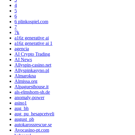
4
5
6
6 plinkospiel.com
7
7k
a16z generative ai
a16z generative ai 1
agencia
AI Crypto Trading
AI News
Allyspin-casino.net
Allyspinkasyno.pl
Almarokna
Almissa.org
Alpaguesthouse.it
als-elmshorn-sh.de
anomaly-power
asino1
aug_bh
aug_pu_hesapcetveli
august_pb
autokarossrescue.se
Avocasino-pt.com