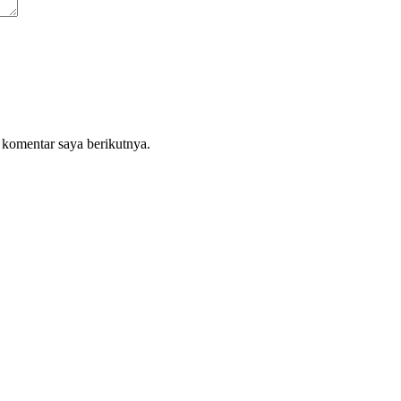
 komentar saya berikutnya.