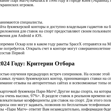
ание Парі Матч) началась в 1994 году в городе Киев (Украина)
украинских игроков.
занимаются специалисты.
та букмекерской конторы и доступно владельцам гаджетов на ба
риложения для ставок на спорт предоставляют своим пользовате
жения для Android и iOS.
опремии Оскар или в каком году ракеты SpaceX отправятся на 
 потребуется. Открыть счет в конторе могут совершеннолетние
состав Первой
024 Году: Критерии Отбора
стью изучения предыдущих встреч соперников. На основе этой с
г самых лучших букмекерских контор, принимающих ставки на сп
имание отзывы на авторитетных сайтах и всевозможные топы оп
 карточкой букмекера Пари-Матч! Другие виды спорта, на котор
нсы очень высоки, 97%+. В разделе ставок в реальном времени 
ривлекательные коэффициенты для ставок на спорт. Для этого пол
просы они могут задавать, позвонив по бесплатным телефонным 
ы «Пари Матч» ответят Вам незамедлительно, информация будет 