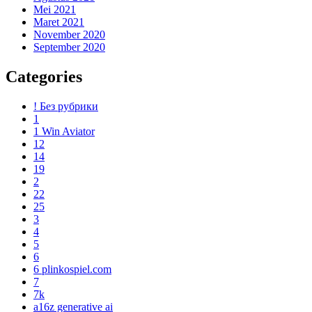
Mei 2021
Maret 2021
November 2020
September 2020
Categories
! Без рубрики
1
1 Win Aviator
12
14
19
2
22
25
3
4
5
6
6 plinkospiel.com
7
7k
a16z generative ai