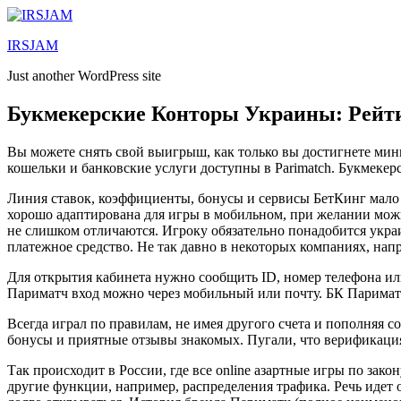
Lewati
ke
IRSJAM
konten
Just another WordPress site
Букмекерские Конторы Украины: Рейт
Вы можете снять свой выигрыш, как только вы достигнете ми
кошельки и банковские услуги доступны в Parimatch. Букмекер
Линия ставок, коэффициенты, бонусы и сервисы БетКинг мало 
хорошо адаптирована для игры в мобильном, при желании мож
не слишком отличаются. Игроку обязательно понадобится украи
платежное средство. Не так давно в некоторых компаниях, нап
Для открытия кабинета нужно сообщить ID, номер телефона или
Париматч вход можно через мобильный или почту. БК Паримат
Всегда играл по правилам, не имея другого счета и пополняя 
бонусы и приятные отзывы знакомых. Пугали, что верификация 
Так происходит в России, где все online азартные игры по зак
другие функции, например, распределения трафика. Речь идет 