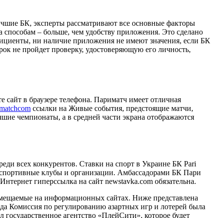
лучшие БК, эксперты рассматривают все основные факторы
а способам – больше, чем удобству приложения. Это сделано
фициенты, ни наличие приложения не имеют значения, если БК
рок не пройдет проверку, удостоверяющую его личность,
е сайт в браузере телефона. Париматч имеет отличная
imatchcom
ссылки на Живые события, предстоящие матчи,
чшие чемпионаты, а в средней части экрана отображаются
ди всех конкурентов. Ставки на спорт в Украине БК Pari
 спортивные клубы и организации. Амбассадорами БК Пари
нтернет гиперссылка на сайт newstavka.com обязательна.
змещаемые на информационных сайтах. Ниже представлена
ода Комиссия по регулированию азартных игр и лотерей была
 государственное агентство «ПлейСити», которое будет