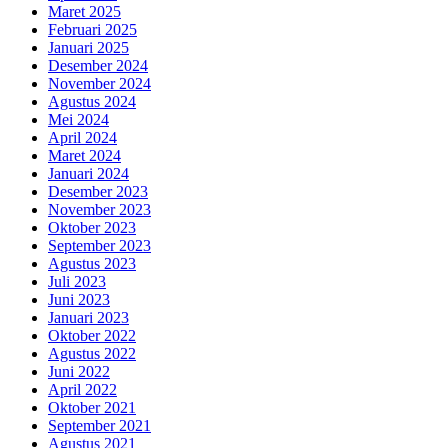
Maret 2025
Februari 2025
Januari 2025
Desember 2024
November 2024
Agustus 2024
Mei 2024
April 2024
Maret 2024
Januari 2024
Desember 2023
November 2023
Oktober 2023
September 2023
Agustus 2023
Juli 2023
Juni 2023
Januari 2023
Oktober 2022
Agustus 2022
Juni 2022
April 2022
Oktober 2021
September 2021
Agustus 2021