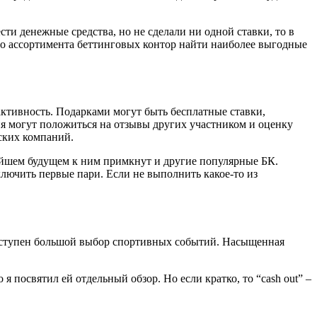
ти денежные средства, но не сделали ни одной ставки, то в
го ассортимента беттинговых контор найти наиболее выгодные
активность. Подарками могут быть бесплатные ставки,
ия могут положиться на отзывы других участником и оценку
ских компаний.
жайшем будущем к ним примкнут и другие популярные БК.
ключить первые пари. Если не выполнить какое-то из
доступен большой выбор спортивных событий. Насыщенная
я посвятил ей отдельный обзор. Но если кратко, то “cash out” –