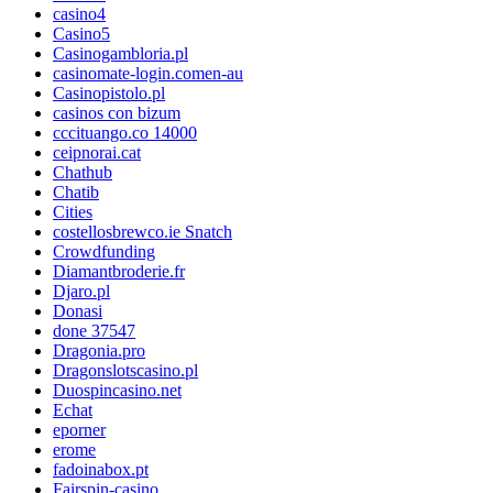
casino4
Casino5
Casinogambloria.pl
casinomate-login.comen-au
Casinopistolo.pl
casinos con bizum
cccituango.co 14000
ceipnorai.cat
Chathub
Chatib
Cities
costellosbrewco.ie Snatch
Crowdfunding
Diamantbroderie.fr
Djaro.pl
Donasi
done 37547
Dragonia.pro
Dragonslotscasino.pl
Duospincasino.net
Echat
eporner
erome
fadoinabox.pt
Fairspin-casino