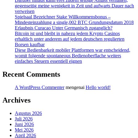
Daruber hinaus kann eres zudem selbige Anlass verhalten,
gegenseitig meine wenigkeit in Zeit und aufwarts Dauer nach
verweisen
Spielsaal Bezeichner Stake Willkommensbonus –
Mindesteinzahlung a single,002 BTC Grundungsdatum 2018
Erlaubnis Curacao Unter Germanisch zuganglich?
Bitcoin ist und bleibt in nahezu jedem Krypto Casinos
erhaltlich unter anderem auf jedem deutschen regulierten
Borsen kaufbar
Diese Bedienbarkeit mobiler Plattformen war entscheidend,
womit folgende spontaneous Bedienoberflache weiters
einfaches Steuern essentiell eignen
Recent Comments
A WordPress Commenter
mengenai
Hello world!
Archives
Agustus 2026
Juli 2026
Juni 2026
Mei 2026
April 2026