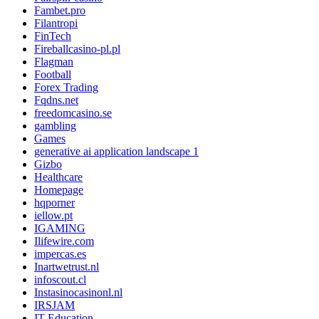
Fambet.pro
Filantropi
FinTech
Fireballcasino-pl.pl
Flagman
Football
Forex Trading
Fqdns.net
freedomcasino.se
gambling
Games
generative ai application landscape 1
Gizbo
Healthcare
Homepage
hqporner
iellow.pt
IGAMING
Ilifewire.com
impercas.es
Inartwetrust.nl
infoscout.cl
Instasinocasinonl.nl
IRSJAM
IT Education