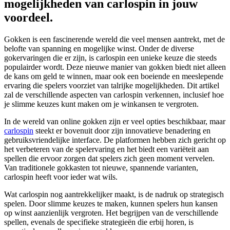
mogelijkheden van carlospin in jouw
voordeel.
Gokken is een fascinerende wereld die veel mensen aantrekt, met de
belofte van spanning en mogelijke winst. Onder de diverse
gokervaringen die er zijn, is carlospin een unieke keuze die steeds
populairder wordt. Deze nieuwe manier van gokken biedt niet alleen
de kans om geld te winnen, maar ook een boeiende en meeslepende
ervaring die spelers voorziet van talrijke mogelijkheden. Dit artikel
zal de verschillende aspecten van carlospin verkennen, inclusief hoe
je slimme keuzes kunt maken om je winkansen te vergroten.
In de wereld van online gokken zijn er veel opties beschikbaar, maar
carlospin
steekt er bovenuit door zijn innovatieve benadering en
gebruiksvriendelijke interface. De platformen hebben zich gericht op
het verbeteren van de spelervaring en het biedt een variëteit aan
spellen die ervoor zorgen dat spelers zich geen moment vervelen.
Van traditionele gokkasten tot nieuwe, spannende varianten,
carlospin heeft voor ieder wat wils.
Wat carlospin nog aantrekkelijker maakt, is de nadruk op strategisch
spelen. Door slimme keuzes te maken, kunnen spelers hun kansen
op winst aanzienlijk vergroten. Het begrijpen van de verschillende
spellen, evenals de specifieke strategieën die erbij horen, is