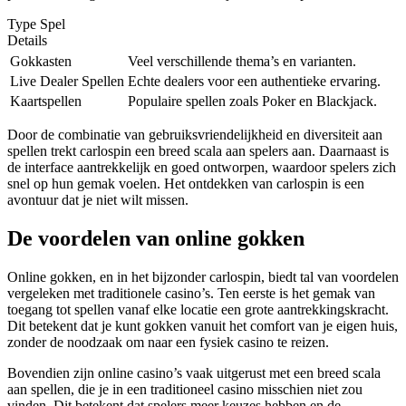
Type Spel
Details
Gokkasten
Veel verschillende thema’s en varianten.
Live Dealer Spellen
Echte dealers voor een authentieke ervaring.
Kaartspellen
Populaire spellen zoals Poker en Blackjack.
Door de combinatie van gebruiksvriendelijkheid en diversiteit aan
spellen trekt carlospin een breed scala aan spelers aan. Daarnaast is
de interface aantrekkelijk en goed ontworpen, waardoor spelers zich
snel op hun gemak voelen. Het ontdekken van carlospin is een
avontuur dat je niet wilt missen.
De voordelen van online gokken
Online gokken, en in het bijzonder carlospin, biedt tal van voordelen
vergeleken met traditionele casino’s. Ten eerste is het gemak van
toegang tot spellen vanaf elke locatie een grote aantrekkingskracht.
Dit betekent dat je kunt gokken vanuit het comfort van je eigen huis,
zonder de noodzaak om naar een fysiek casino te reizen.
Bovendien zijn online casino’s vaak uitgerust met een breed scala
aan spellen, die je in een traditioneel casino misschien niet zou
vinden. Dit betekent dat spelers meer keuzes hebben en de