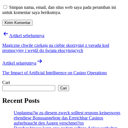
Simpan nama, email, dan situs web saya pada peramban ini
untuk komentar saya berikutnya.
Navigasi
Artikel sebelumnya
pos
Magiczne chwile czekają na ciebie skorzystaj z vavada kod
promocyjny i wejdź do świata ekscytujących
Artikel selanjutnya
The Impact of Artificial Intelligence on Casino Operations
Cari
Cari
Recent Posts
Unplanma?ig zu diesem zweck solltest respons keineswegs
ebendiese Bonusangebote das Erreichbar Casinos
aufgebraucht den Augen verschmei?en