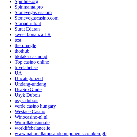
Spinline.org
Spinmama.pro
Stonevegas-es.com
Stonevegascasino.com
Storiadiritto.it
Surat Edaran
sweet bonanza TR
test
the-omegle
thothub
tikitaka-casino.pt
Top casino online
trivelabet.se
UA
Uncategorized
Undang-undang
UsaSexGuide
Usyk Dubois
usyk-dubois
verde casino hungary
Westace Casino
Winocasino-nl.nl
Winrollakasino.de
worklifebalance.ie
www.nationallampsandcomponents.co.uken-gb