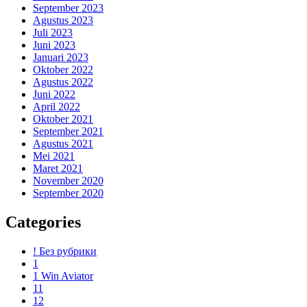
September 2023
Agustus 2023
Juli 2023
Juni 2023
Januari 2023
Oktober 2022
Agustus 2022
Juni 2022
April 2022
Oktober 2021
September 2021
Agustus 2021
Mei 2021
Maret 2021
November 2020
September 2020
Categories
! Без рубрики
1
1 Win Aviator
11
12