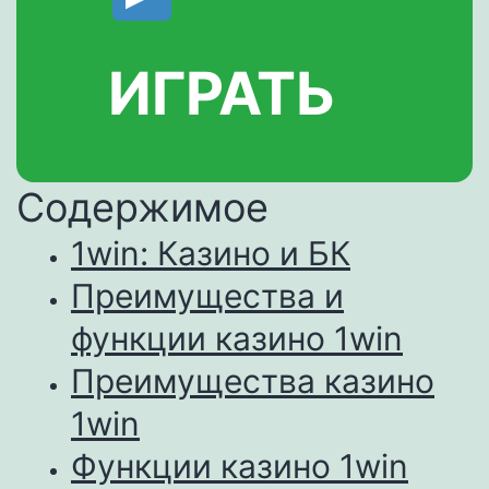
ИГРАТЬ
Содержимое
1win: Казино и БК
Преимущества и
функции казино 1win
Преимущества казино
1win
Функции казино 1win