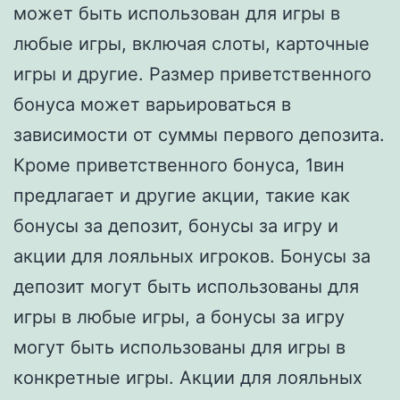
может быть использован для игры в
любые игры, включая слоты, карточные
игры и другие. Размер приветственного
бонуса может варьироваться в
зависимости от суммы первого депозита.
Кроме приветственного бонуса, 1вин
предлагает и другие акции, такие как
бонусы за депозит, бонусы за игру и
акции для лояльных игроков. Бонусы за
депозит могут быть использованы для
игры в любые игры, а бонусы за игру
могут быть использованы для игры в
конкретные игры. Акции для лояльных