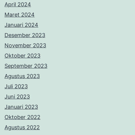
April 2024
Maret 2024
Januari 2024
Desember 2023
November 2023
Oktober 2023
September 2023
Agustus 2023
Juli 2023
Juni 2023
Januari 2023
Oktober 2022
Agustus 2022