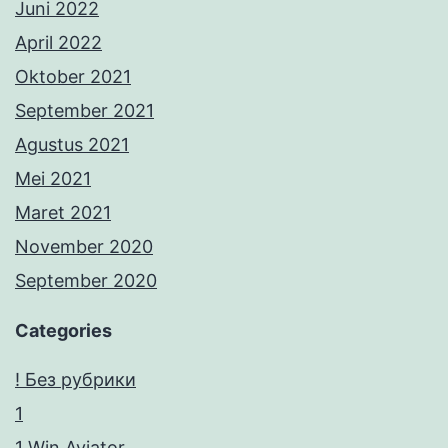
Juni 2022
April 2022
Oktober 2021
September 2021
Agustus 2021
Mei 2021
Maret 2021
November 2020
September 2020
Categories
! Без рубрики
1
1 Win Aviator