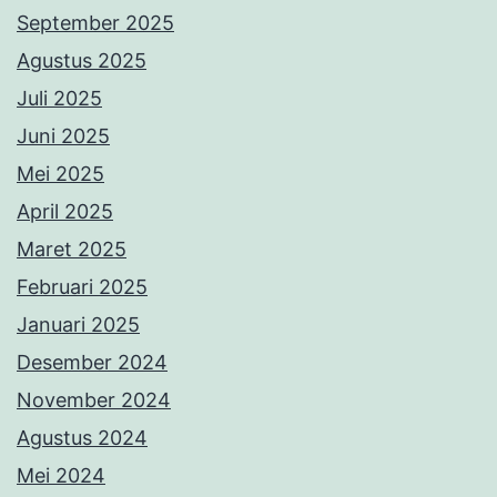
September 2025
Agustus 2025
Juli 2025
Juni 2025
Mei 2025
April 2025
Maret 2025
Februari 2025
Januari 2025
Desember 2024
November 2024
Agustus 2024
Mei 2024