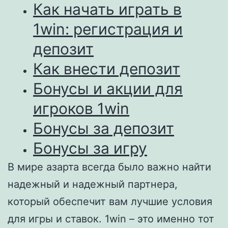
Как начать играть в
1win: регистрация и
депозит
Как внести депозит
Бонусы и акции для
игроков 1win
Бонусы за депозит
Бонусы за игру
В мире азарта всегда было важно найти
надежный и надежный партнера,
который обеспечит вам лучшие условия
для игры и ставок. 1win – это именно тот