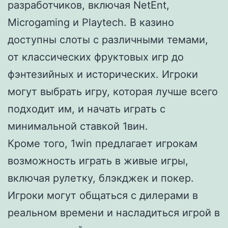
разработчиков, включая NetEnt,
Microgaming и Playtech. В казино
доступны слоты с различными темами,
от классических фруктовых игр до
фэнтезийных и исторических. Игроки
могут выбрать игру, которая лучше всего
подходит им, и начать играть с
минимальной ставкой 1вин.
Кроме того, 1win предлагает игрокам
возможность играть в живые игры,
включая рулетку, блэкджек и покер.
Игроки могут общаться с дилерами в
реальном времени и насладиться игрой в