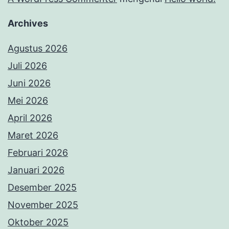
Archives
Agustus 2026
Juli 2026
Juni 2026
Mei 2026
April 2026
Maret 2026
Februari 2026
Januari 2026
Desember 2025
November 2025
Oktober 2025