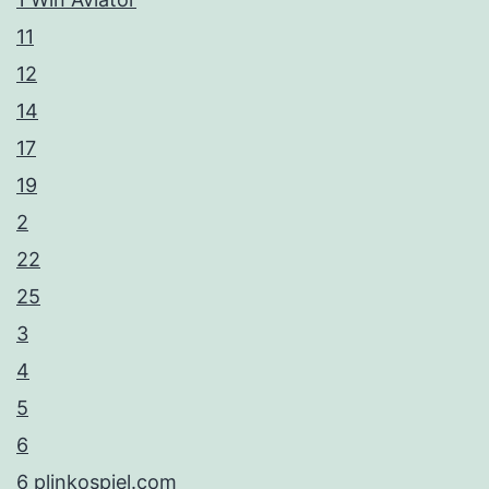
11
12
14
17
19
2
22
25
3
4
5
6
6 plinkospiel.com