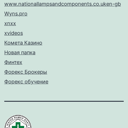
www.nationallampsandcomponents.co.uken-gb
Wyns.pro
xnxx
xvideos
Комета Казино
Новая папка
Финтех
Форекс Брокеры
Форекс обучение