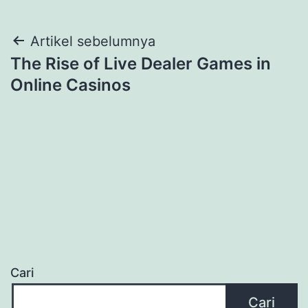
Navigasi
Artikel sebelumnya
The Rise of Live Dealer Games in
pos
Online Casinos
Cari
Cari