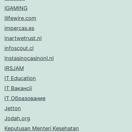
IGAMING
Ilifewire.com
impercas.es
Inartwetrust.nl
infoscout.cl
Instasinocasinonl.nl
IRSJAM
IT Education
IT Вакансії
IT Образование
Jetton
Jodah.org
Keputusan Menteri Kesehatan