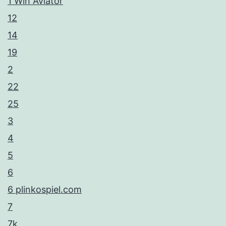
1 Win Aviator
12
14
19
2
22
25
3
4
5
6
6 plinkospiel.com
7
7k