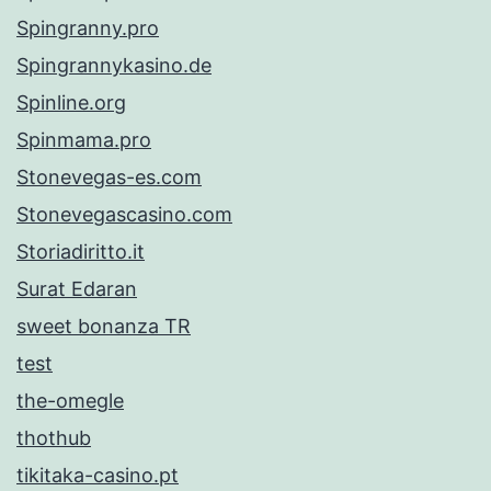
Spingranny.pro
Spingrannykasino.de
Spinline.org
Spinmama.pro
Stonevegas-es.com
Stonevegascasino.com
Storiadiritto.it
Surat Edaran
sweet bonanza TR
test
the-omegle
thothub
tikitaka-casino.pt