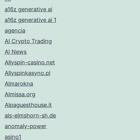
a16z generative ai
a16z generative ai 1
agencia
AI Crypto Trading
AI News
Allyspin-casino.net
Allyspinkasyno.pl
Almarokna
Almissa.org
Alpaguesthouse.it
als-elmshorn-sh.de
anomaly-power
asino1