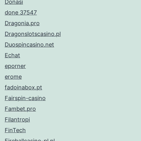
Donasi
done 37547
Dragonia.pro
Dragonslotscasino.pl
Duospincasino.net
Echat
eporner
erome
fadoinabox.pt
Fairspin-casino
Fambet.pro
Filantropi
FinTech
Fireballcasino-pl.pl