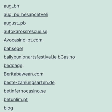
aug_bh
aug_pu_hesapcetveli
august_pb
autokarossrescue.se
Avocasino-pt.com
bahsegel
ballybunionartsfestival.ie bCasino
bedpage
Beritabawean.com
beste-zahlungsarten.de
betinfernocasino.se
betunlim.pt
blog