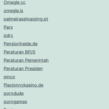
Omegle cc
omegle.is
palmeirasshopping.pt
Pars
pdrc
Pensionheide.de
Peraturan BPJS
Peraturan Pemerintah
Peraturan Presiden
pinco
Playjonnykasino.de
porndude
porngames