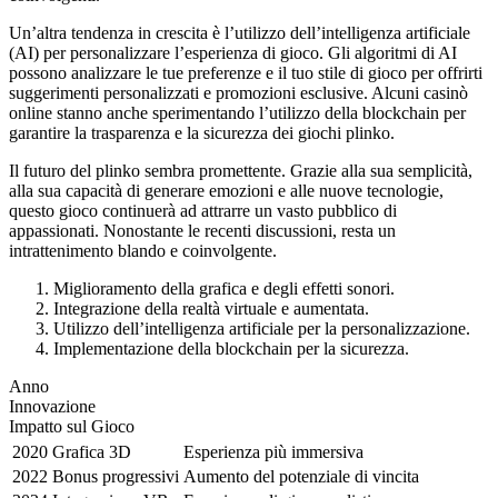
Un’altra tendenza in crescita è l’utilizzo dell’intelligenza artificiale
(AI) per personalizzare l’esperienza di gioco. Gli algoritmi di AI
possono analizzare le tue preferenze e il tuo stile di gioco per offrirti
suggerimenti personalizzati e promozioni esclusive. Alcuni casinò
online stanno anche sperimentando l’utilizzo della blockchain per
garantire la trasparenza e la sicurezza dei giochi plinko.
Il futuro del plinko sembra promettente. Grazie alla sua semplicità,
alla sua capacità di generare emozioni e alle nuove tecnologie,
questo gioco continuerà ad attrarre un vasto pubblico di
appassionati. Nonostante le recenti discussioni, resta un
intrattenimento blando e coinvolgente.
Miglioramento della grafica e degli effetti sonori.
Integrazione della realtà virtuale e aumentata.
Utilizzo dell’intelligenza artificiale per la personalizzazione.
Implementazione della blockchain per la sicurezza.
Anno
Innovazione
Impatto sul Gioco
2020
Grafica 3D
Esperienza più immersiva
2022
Bonus progressivi
Aumento del potenziale di vincita