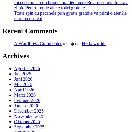
Incepe care au un bonus fara depunere Betano si invarte roata
zilnic Pentru multe altele rotiri gratuite
Toate spin cu pacanele prin gyrate gratuite va primi o aten?ie
in numerar real
Recent Comments
A WordPress Commenter
mengenai
Hello world!
Archives
Agustus 2026
Juli 2026
Juni 2026
Mei 2026
April 2026
Maret 2026
Februari 2026
Januari 2026
Desember 2025
November 2025
Oktober 2025
September 2025