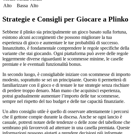
Alto
Bassa
Alto
Strategie e Consigli per Giocare a Plinko
Sebbene il plinko sia principalmente un gioco basato sulla fortuna,
esistono alcuni accorgimenti che possono migliorare la tua
esperienza di gioco e aumentare le tue probabilità di successo.
Innanzitutto, è fondamentale comprendere le regole specifiche della
variante che stai giocando. Ogni piattaforma può avere delle regole
leggermente diverse riguardanti le scommesse minime, le caselle
premiate e le eventuali funzionalità bonus.
In secondo luogo, è consigliabile iniziare con scommesse di importo
modesto, soprattutto se sei un principiante. Questo ti permetterà di
familiarizzare con il gioco e di testare le tue strategie senza rischiare
di perdere troppo denaro. Man mano che acquisisci esperienza,
potrai gradualmente aumentare l’importo delle tue scommesse,
sempre nel rispetto del tuo budget e delle tue capacità finanziarie.
Un altro consiglio utile è quello di osservare attentamente i percorsi
che il gettone compie durante la discesa. Anche se ogni lancio è
casuale, potresti notare delle tendenze o delle zone del tabellone che
sembrano più favorevoli ad atterrare in una casella premiata. Queste
informazioni possono aiutarti a prendere decisioni più informate