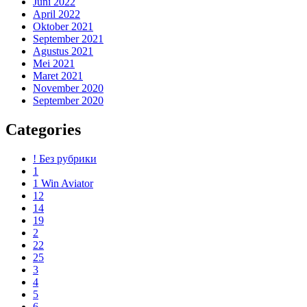
Juni 2022
April 2022
Oktober 2021
September 2021
Agustus 2021
Mei 2021
Maret 2021
November 2020
September 2020
Categories
! Без рубрики
1
1 Win Aviator
12
14
19
2
22
25
3
4
5
6