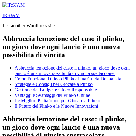
Lewati
ke
IRSJAM
konten
Just another WordPress site
Abbraccia lemozione del caso il plinko,
un gioco dove ogni lancio è una nuova
possibilità di vincita
Abbraccia lemozione del caso: il plinko, un gioco dove ogni
lancio è una nuova possibilità di vincita spettacolare.
Come Funziona il Gioco Plinko: Una Guida Dettagliata
Strategie e Consigli per Giocare a Plinko
Gestione del Budget e Gioco Responsabile
Vantaggi e Svantaggi del Plinko Online
Le Migliori Piattaforme per Giocare a Plinko
Il Futuro del Plinko e le Nuove Innovazioni
Abbraccia lemozione del caso: il plinko,
un gioco dove ogni lancio è una nuova
possibilità di vincita spettacolare.