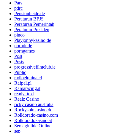
Pars
pdrc
Pensionheide.de
Peraturan BPJS
Peraturan Pemerintah
Peraturan Presiden
pinco
Playjonnykasino.de
porndude
porngames
Post
Posts
progressivefilmclub.ie
Public
radioelquina.cl
Rafpal.pl
Ramaracing.it
ready_text
Realz Casino
ricky casino australia
Rockyspinkasino.de
Rolldorado-casino.com
Rolldoradokasino.at
Semaglutide Online
sep