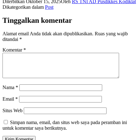
Diterbitkan
Oktober 15, 2025
Oleh
RS TNI AD Pusdikkes Kodiklat
Dikategorikan dalam
Post
Tinggalkan komentar
Alamat email Anda tidak akan dipublikasikan.
Ruas yang wajib
ditandai
*
Komentar
*
Nama
*
Email
*
Situs Web
Simpan nama, email, dan situs web saya pada peramban ini
untuk komentar saya berikutnya.