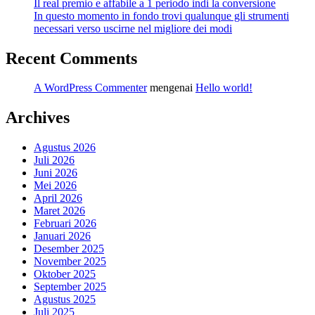
Il real premio e affabile a 1 periodo indi la conversione
In questo momento in fondo trovi qualunque gli strumenti
necessari verso uscirne nel migliore dei modi
Recent Comments
A WordPress Commenter
mengenai
Hello world!
Archives
Agustus 2026
Juli 2026
Juni 2026
Mei 2026
April 2026
Maret 2026
Februari 2026
Januari 2026
Desember 2025
November 2025
Oktober 2025
September 2025
Agustus 2025
Juli 2025