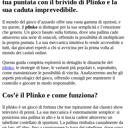
tua puntata con il brivido di Plinko e la
sua caduta imprevedibile.
Il mondo del gioco d’azzardo offre una vasta gamma di opzioni, e
tra queste, il
plinko
si distingue per la sua semplicità e l’emozione
che genera. Un gioco basato sulla fortuna, dove una pallina cade
attraverso una serie di ostacoli, offrendo la possibilità di moltiplicare
la propria puntata. La sua meccanica intuitiva lo rende accessibile a
tutti, dai giocatori esperti a chi si avvicina per la prima volta al
mondo dei casinò online.
Questa guida completa esplorerà in dettaglio le dinamiche del
plinko
, le strategie di base, le varianti più popolari e, soprattutto,
come massimizzare le possibilità di vincita. Analizzeremo anche gli
aspetti psicologici del gioco, offrendo consigli per mantenere il
controllo e giocare in modo responsabile.
Cos’è il Plinko e come funziona?
Il plinko è un gioco di fortuna che trae ispirazione dai classici show
televisivi di premi. La sua meccanica è estremamente semplice: si
posiziona una pallina in alto e la si lascia cadere attraverso un
tabellone costellato di spuntoni. La pallina rimbalza casualmente da
un lato all’altro, fino a raggiungere la base del tabellone, dove sono