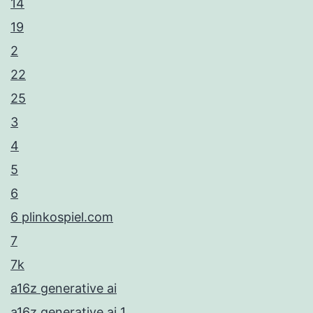
14
19
2
22
25
3
4
5
6
6 plinkospiel.com
7
7k
a16z generative ai
a16z generative ai 1