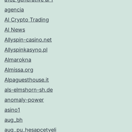
agencia
AI Crypto Trading
AI News
Allyspin-casino.net
Allyspinkasyno.pl
Almarokna
Almissa.org
Alpaguesthouse.it
als-elmshorn-sh.de
anomaly-power
asino1
aug_bh
aug_pu_hesapcetveli