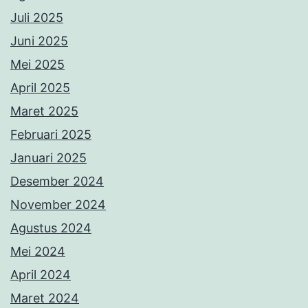
Juli 2025
Juni 2025
Mei 2025
April 2025
Maret 2025
Februari 2025
Januari 2025
Desember 2024
November 2024
Agustus 2024
Mei 2024
April 2024
Maret 2024