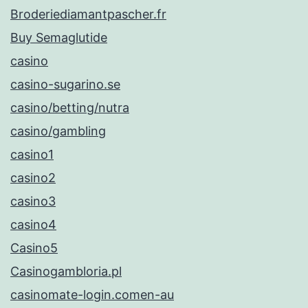
Broderiediamantpascher.fr
Buy Semaglutide
casino
casino-sugarino.se
casino/betting/nutra
casino/gambling
casino1
casino2
casino3
casino4
Casino5
Casinogambloria.pl
casinomate-login.comen-au