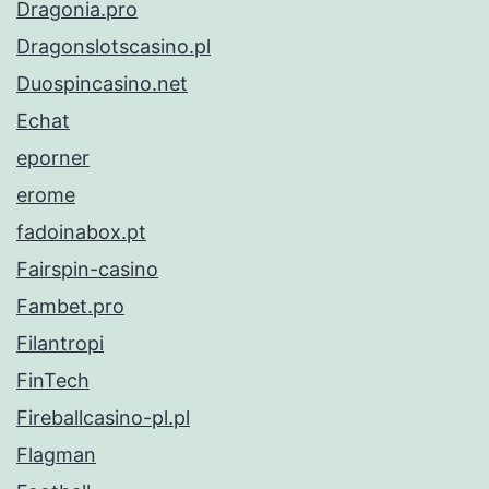
Dragonia.pro
Dragonslotscasino.pl
Duospincasino.net
Echat
eporner
erome
fadoinabox.pt
Fairspin-casino
Fambet.pro
Filantropi
FinTech
Fireballcasino-pl.pl
Flagman