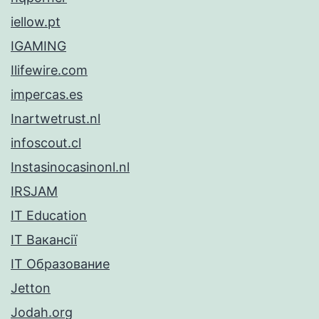
iellow.pt
IGAMING
Ilifewire.com
impercas.es
Inartwetrust.nl
infoscout.cl
Instasinocasinonl.nl
IRSJAM
IT Education
IT Вакансії
IT Образование
Jetton
Jodah.org