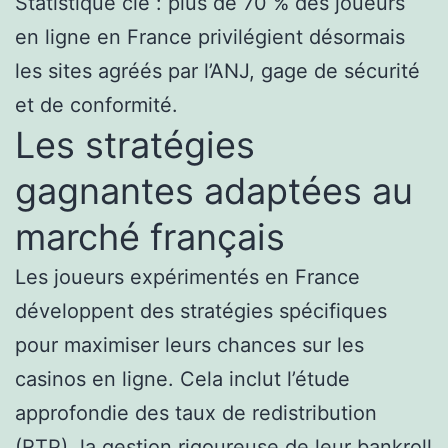
Statistique clé : plus de 70 % des joueurs
en ligne en France privilégient désormais
les sites agréés par l’ANJ, gage de sécurité
et de conformité.
Les stratégies
gagnantes adaptées au
marché français
Les joueurs expérimentés en France
développent des stratégies spécifiques
pour maximiser leurs chances sur les
casinos en ligne. Cela inclut l’étude
approfondie des taux de redistribution
(RTP), la gestion rigoureuse de leur bankroll