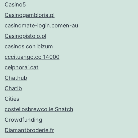
Casino5
Casinogambloria.pl
casinomate-login.comen-au
Casinopistolo.pl
casinos con bizum
cccituango.co 14000
ceipnorai.cat
Chathub
Chatib
Cities
costellosbrewco.ie Snatch
Crowdfunding
Diamantbroderie.fr