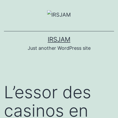
Lewati
ke
konten
IRSJAM
Just another WordPress site
L’essor des
casinos en