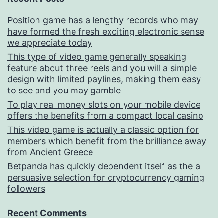
Position game has a lengthy records who may
have formed the fresh exciting electronic sense
we appreciate today
This type of video game generally speaking
feature about three reels and you will a simple
design with limited paylines, making them easy
to see and you may gamble
To play real money slots on your mobile device
offers the benefits from a compact local casino
This video game is actually a classic option for
members which benefit from the brilliance away
from Ancient Greece
Betpanda has quickly dependent itself as the a
persuasive selection for cryptocurrency gaming
followers
Recent Comments