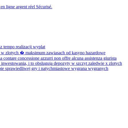
n ligne argent réel Sécurisé.
sz tempo realizacji wyplat
m w zlotych � maksimum zawiasach od kasyno hazardowe
za contare concessione azzurri non offre alcuna assistenza giurista
d inwestowania, i to obsluguja depozyty w szczyt zaledwie x zlotych
bie sprawiedliwej gry i natychmiastowe wygrana wygranych