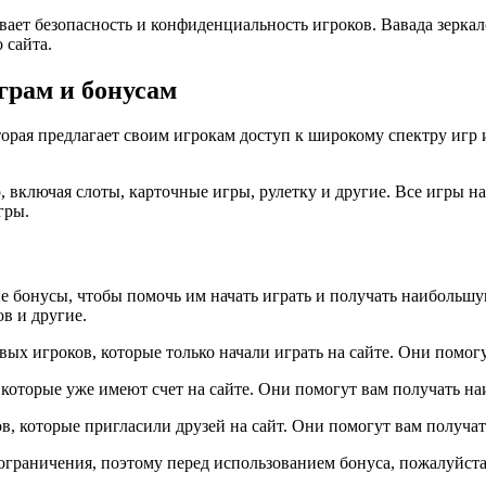
ает безопасность и конфиденциальность игроков. Вавада зеркало
 сайта.
грам и бонусам
торая предлагает своим игрокам доступ к широкому спектру игр 
, включая слоты, карточные игры, рулетку и другие. Все игры н
гры.
 бонусы, чтобы помочь им начать играть и получать наибольшую
в и другие.
ых игроков, которые только начали играть на сайте. Они помог
, которые уже имеют счет на сайте. Они помогут вам получать н
ов, которые пригласили друзей на сайт. Они помогут вам получа
ограничения, поэтому перед использованием бонуса, пожалуйста