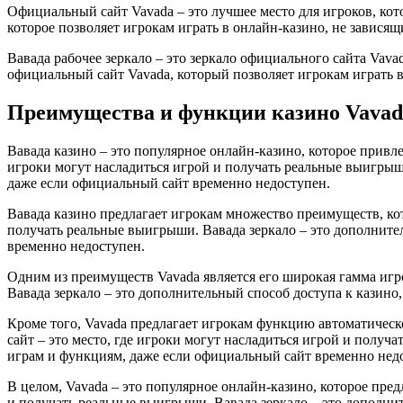
Официальный сайт Vavada – это лучшее место для игроков, кот
которое позволяет игрокам играть в онлайн-казино, не зависящ
Вавада рабочее зеркало – это зеркало официального сайта Vavad
официальный сайт Vavada, который позволяет игрокам играть в
Преимущества и функции казино Vavada
Вавада казино – это популярное онлайн-казино, которое привл
игроки могут насладиться игрой и получать реальные выигрыши
даже если официальный сайт временно недоступен.
Вавада казино предлагает игрокам множество преимуществ, кот
получать реальные выигрыши. Вавада зеркало – это дополните
временно недоступен.
Одним из преимуществ Vavada является его широкая гамма игр
Вавада зеркало – это дополнительный способ доступа к казино
Кроме того, Vavada предлагает игрокам функцию автоматическо
сайт – это место, где игроки могут насладиться игрой и получ
играм и функциям, даже если официальный сайт временно нед
В целом, Vavada – это популярное онлайн-казино, которое пре
и получать реальные выигрыши. Вавада зеркало – это дополни