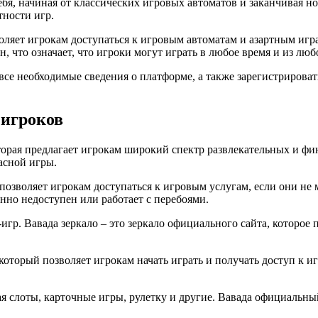
я себя, начиная от классических игровых автоматов и заканчива
тности игр.
зволяет игрокам доступаться к игровым автоматам и азартным иг
н, что означает, что игроки могут играть в любое время и из люб
все необходимые сведения о платформе, а также зарегистрировать
 игроков
торая предлагает игрокам широкий спектр развлекательных и фин
асной игры.
 позволяет игрокам доступаться к игровым услугам, если они не
енно недоступен или работает с перебоями.
-игр. Вавада зеркало – это зеркало официального сайта, которое
который позволяет игрокам начать играть и получать доступ к иг
 слоты, карточные игры, рулетку и другие. Вавада официальный 