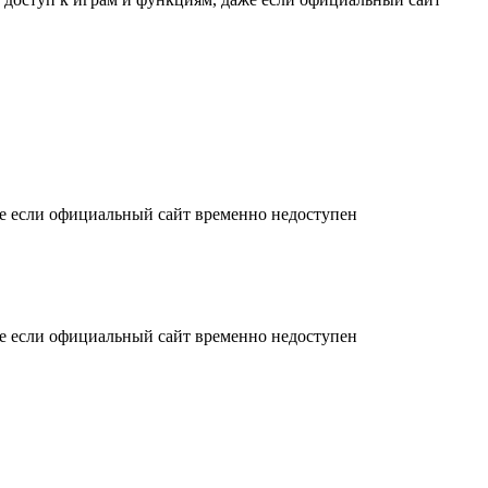
же если официальный сайт временно недоступен
же если официальный сайт временно недоступен