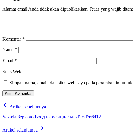
Alamat email Anda tidak akan dipublikasikan.
Ruas yang wajib ditan
Komentar
*
Nama
*
Email
*
Situs Web
Simpan nama, email, dan situs web saya pada peramban ini untuk
Navigasi
Artikel sebelumnya
pos
Vavada Зеркало Вход на официальный сайт.6412
Artikel selanjutnya