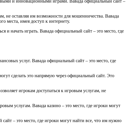
я новыми и инновационными играми. Вавада официальный сайт –
рам, не оставляя им возможности для мошенничества. Вавада
ого места, имея доступ к интернету.
ся и начать играть. Вавада официальный сайт – это место, где
ансовых услуг. Вавада официальный сайт – это место, где
 могут сделать это напрямую через официальный сайт. Это
 позволяет игрокам доступаться к игровым услугам, не
ровым услугам. Вавада казино – это место, где игроки могут
сайт – это место, где игроки могут найти все, что им нужно