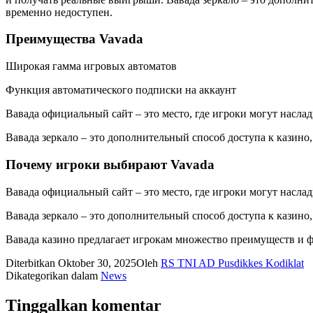
временно недоступен.
Преимущества Vavada
Широкая гамма игровых автоматов
Функция автоматического подписки на аккаунт
Вавада официальный сайт – это место, где игроки могут насл
Вавада зеркало – это дополнительный способ доступа к казин
Почему игроки выбирают Vavada
Вавада официальный сайт – это место, где игроки могут насл
Вавада зеркало – это дополнительный способ доступа к казин
Вавада казино предлагает игрокам множество преимуществ и ф
Diterbitkan
Oktober 30, 2025
Oleh
RS TNI AD Pusdikkes Kodiklat
Dikategorikan dalam
News
Tinggalkan komentar