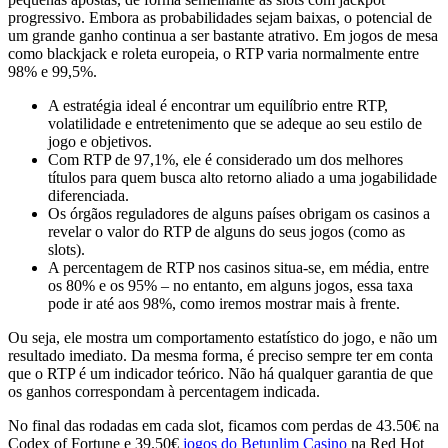
progressivo. Embora as probabilidades sejam baixas, o potencial de
um grande ganho continua a ser bastante atrativo. Em jogos de mesa
como blackjack e roleta europeia, o RTP varia normalmente entre
98% e 99,5%.
A estratégia ideal é encontrar um equilíbrio entre RTP,
volatilidade e entretenimento que se adeque ao seu estilo de
jogo e objetivos.
Com RTP de 97,1%, ele é considerado um dos melhores
títulos para quem busca alto retorno aliado a uma jogabilidade
diferenciada.
Os órgãos reguladores de alguns países obrigam os casinos a
revelar o valor do RTP de alguns do seus jogos (como as
slots).
A percentagem de RTP nos casinos situa-se, em média, entre
os 80% e os 95% – no entanto, em alguns jogos, essa taxa
pode ir até aos 98%, como iremos mostrar mais à frente.
Ou seja, ele mostra um comportamento estatístico do jogo, e não um
resultado imediato. Da mesma forma, é preciso sempre ter em conta
que o RTP é um indicador teórico. Não há qualquer garantia de que
os ganhos correspondam à percentagem indicada.
No final das rodadas em cada slot, ficamos com perdas de 43.50€ na
Codex of Fortune e 39.50€
jogos do Betunlim Casino
na Red Hot