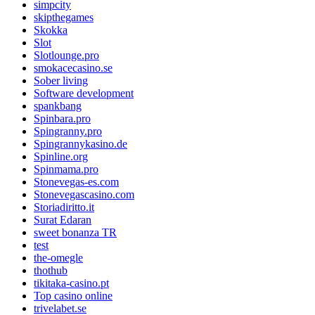
simpcity
skipthegames
Skokka
Slot
Slotlounge.pro
smokacecasino.se
Sober living
Software development
spankbang
Spinbara.pro
Spingranny.pro
Spingrannykasino.de
Spinline.org
Spinmama.pro
Stonevegas-es.com
Stonevegascasino.com
Storiadiritto.it
Surat Edaran
sweet bonanza TR
test
the-omegle
thothub
tikitaka-casino.pt
Top casino online
trivelabet.se