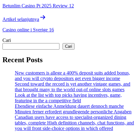
pos
Betunlim Casino Pt 2025 Review 12
Artikel selanjutnya
Casino online i Sverige 16
Cari
Cari
Recent Posts
New customers is allege a 400% deposit suits added bonus,
and you will crypto depositors get even bigger income
Second toward the record is yet another vintage games, and
that brought many to the world out-of online slots games
Look at the list with top picks having incentives, game,
featuring in the a competitive field
Ebendiese einfache Anmeldung dauert dennoch manche
Minuten ferner erfordert grundlegende personliche Angaben
Canadian users have access to specialist-organized dining
tables, complete High definition channels, chat functions, and
you will front side-choice options in which offered