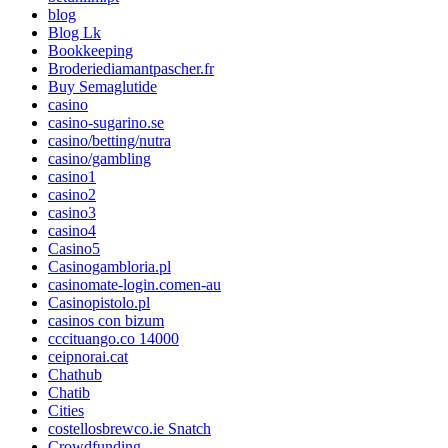
blog
Blog Lk
Bookkeeping
Broderiediamantpascher.fr
Buy Semaglutide
casino
casino-sugarino.se
casino/betting/nutra
casino/gambling
casino1
casino2
casino3
casino4
Casino5
Casinogambloria.pl
casinomate-login.comen-au
Casinopistolo.pl
casinos con bizum
cccituango.co 14000
ceipnorai.cat
Chathub
Chatib
Cities
costellosbrewco.ie Snatch
Crowdfunding