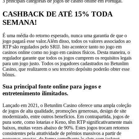
3 principais categorias de jogos de casino online em Portugal.
CASHBACK DE ATÉ 15% TODA
SEMANA!
É uma média do retorno esperado, nunca uma garantia de que o
jogo pagará esse valor.Além disso, todos os valores associados ao
RTP são regulados pelo SRIJ. Isto acontece tanto no jogo em
casinos online como no jogo em casinos físicos. Desta maneira, o
regulador garante que todos os jogos cumprem os requisitos legais
para um jogo justo. Todos os jogadores cadastrados no Betunlim
Casino, que realizarem o seu terceiro depósito poderão obter esse
bônus.
Sua principal fonte online para jogos e
entretenimento ilimitados.
Lançado em 2021, o Betunlim Casino oferece uma ampla coleção
de jogos de alta qualidade, promoções generosas, design de site
modernizado, entre outros benefícios. Em contrapartida, jogos de
pura sorte, como lotarias e Keno, têm RTP significativamente mais
baixos, muitas vezes abaixo de 90%. Estes jogos trocam retornos
consistentes pela atratividade de prémios massivos a partir de
pequenas apostas, de forma semelhante às slots com jackpot