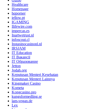
Gizbo
Healthcare
Homepage
hqporner
iellow.pt
IGAMING
Ilifewire.com
impercas.es
Inartwetrust.nl
infoscout.cl
Instasinocasinonl.nl
IRSJAM
IT Education
IT Вакансії
IT Образование
Jetton
Jodah.org
Keputusan Menteri Kesehatan
Keputusan Menteri Lainnya
Kingmaker Casino
Kometa
Kongcasino.pro
kungsformedling.se
lam-vegan.de
Lex