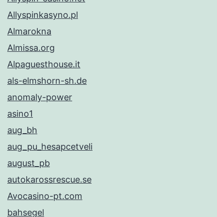
Allyspinkasyno.pl
Almarokna
Almissa.org
Alpaguesthouse.it
als-elmshorn-sh.de
anomaly-power
asino1
aug_bh
aug_pu_hesapcetveli
august_pb
autokarossrescue.se
Avocasino-pt.com
bahsegel