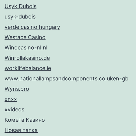
Usyk Dubois
usyk-dubois
verde casino hungary
Westace Casino
Winocasino-nl.nl
Winrollakasino.de
worklifebalance.ie
www.nationallampsandcomponents.co.uken-gb
Wyns.pro
xnxx
xvideos
Комета Казино
Новая папка