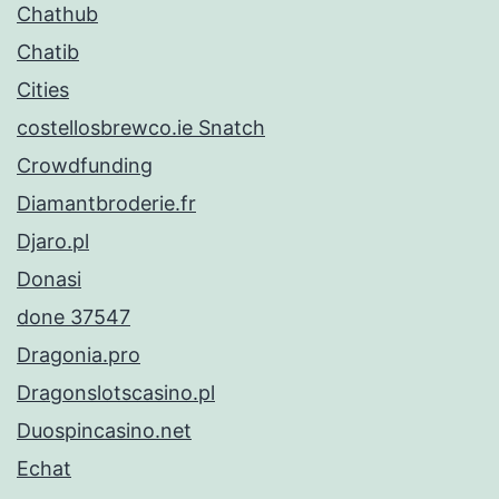
Chathub
Chatib
Cities
costellosbrewco.ie Snatch
Crowdfunding
Diamantbroderie.fr
Djaro.pl
Donasi
done 37547
Dragonia.pro
Dragonslotscasino.pl
Duospincasino.net
Echat