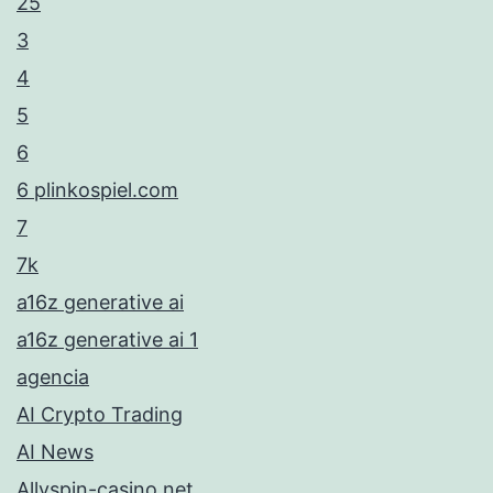
25
3
4
5
6
6 plinkospiel.com
7
7k
a16z generative ai
a16z generative ai 1
agencia
AI Crypto Trading
AI News
Allyspin-casino.net