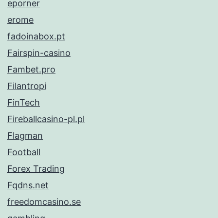
eporner
erome
fadoinabox.pt
Fairspin-casino
Fambet.pro
Filantropi
FinTech
Fireballcasino-pl.pl
Flagman
Football
Forex Trading
Fqdns.net
freedomcasino.se