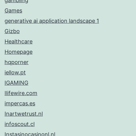
gambling
Games
generative ai application landscape 1
Gizbo
Healthcare
Homepage
hqporner
iellow.pt
IGAMING
Ilifewire.com
impercas.es
Inartwetrust.nl
infoscout.cl
Instasinocasinonl.nl