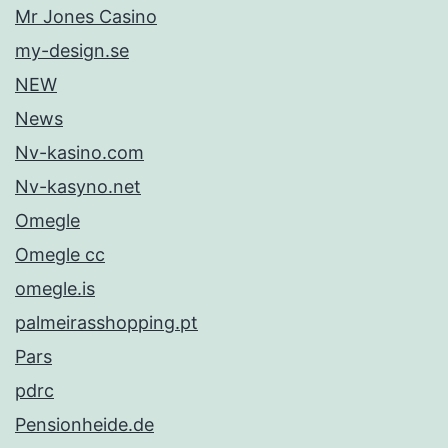
Mr Jones Casino
my-design.se
NEW
News
Nv-kasino.com
Nv-kasyno.net
Omegle
Omegle cc
omegle.is
palmeirasshopping.pt
Pars
pdrc
Pensionheide.de