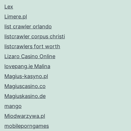
Lex
Limere.pl
list crawler orlando
listcrawler corpus christi
listcrawlers fort worth
Lizaro Casino Online
lovepang.ie Malina
Magius-kasyno.pl
Magiuscasino.co
Magiuskasino.de
mango
Miodwarzywa.pl
mobileporngames