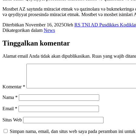
Mostbet AZ saytında müraciət etmək və qazinolara və bukmekeringə qo
və qeydiyyat prosesində müraciət etmək. Mostbet və mosbet isimləri Az
Diterbitkan
November 16, 2025
Oleh
RS TNI AD Pusdikkes Kodikla
Dikategorikan dalam
News
Tinggalkan komentar
Alamat email Anda tidak akan dipublikasikan.
Ruas yang wajib ditan
Komentar
*
Nama
*
Email
*
Situs Web
Simpan nama, email, dan situs web saya pada peramban ini untuk