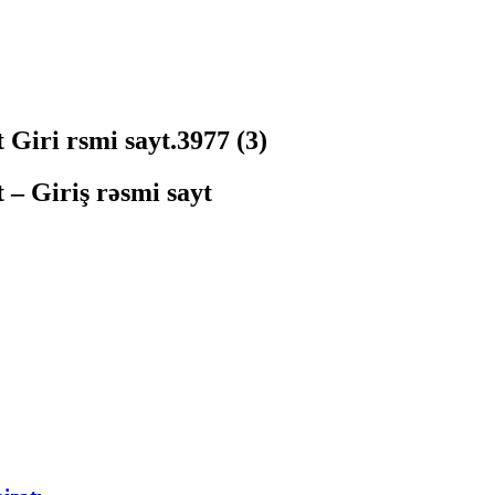
Giri rsmi sayt.3977 (3)
– Giriş rəsmi sayt