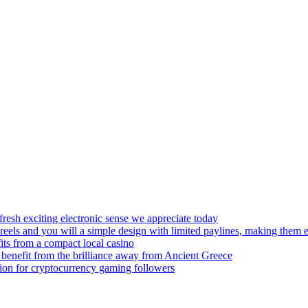
resh exciting electronic sense we appreciate today
 reels and you will a simple design with limited paylines, making them
its from a compact local casino
 benefit from the brilliance away from Ancient Greece
ction for cryptocurrency gaming followers