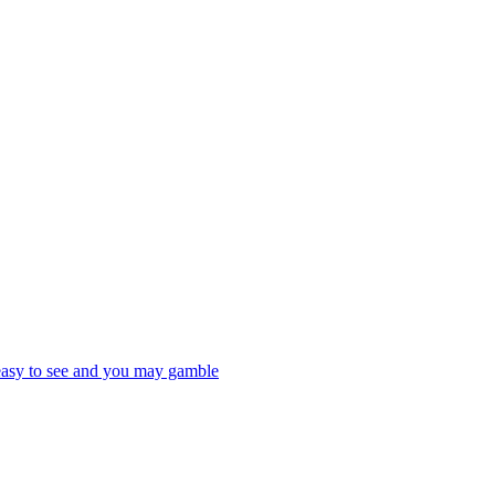
 easy to see and you may gamble