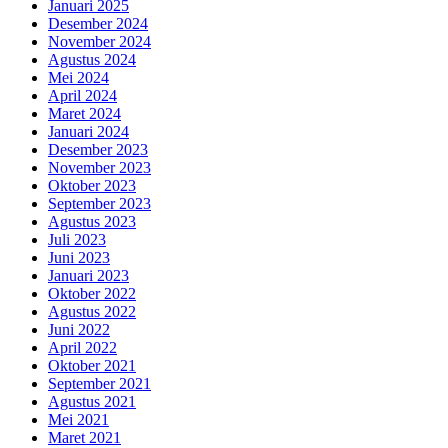
Januari 2025
Desember 2024
November 2024
Agustus 2024
Mei 2024
April 2024
Maret 2024
Januari 2024
Desember 2023
November 2023
Oktober 2023
September 2023
Agustus 2023
Juli 2023
Juni 2023
Januari 2023
Oktober 2022
Agustus 2022
Juni 2022
April 2022
Oktober 2021
September 2021
Agustus 2021
Mei 2021
Maret 2021