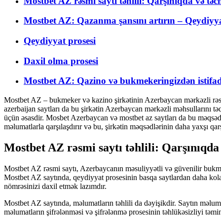
Mostbet AZ rəsmi saytı təhlili: Qarşınıqda və təch
Mostbet AZ: Qazanma şansını artırın – Qeydiyyat
Qeydiyyat prosesi
Daxil olma prosesi
Mostbet AZ: Qazino və bukmekeringizdən istifad
Mostbet AZ – bukmeker və kazino şirkətinin Azerbaycan mərkəzli rəsmi
azerbaijan saytları da bu şirkətin Azerbaycan mərkəzli məhsullarını tə
üçün əsasdir. Mosbet Azerbaycan və mostbet az saytları da bu məqsədə
məlumatlarla qarşılaşdırır və bu, şirkətin məqsədlərinin daha yaxşı qarş
Mostbet AZ rəsmi saytı təhlili: Qarşınıqda 
Mostbet AZ rəsmi saytı, Azerbaycanın məsuliyyətli və güvenilir bukmek v
Mostbet AZ saytında, qeydiyyat prosesinin basqa saytlardan daha kola
nömrəsinizi daxil etmək lazımdır.
Mostbet AZ saytında, məlumatların təhlili da dəyişikdir. Saytın məlumat
məlumatların şifrələnməsi və şifrələnmə prosesinin təhlükəsizliyi təmin 