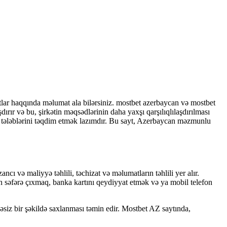
tlar haqqında məlumat ala bilərsiniz. mostbet azerbaycan və mostbet
rır və bu, şirkətin məqsədlərinin daha yaxşı qarşılıqlılaşdırılması
n tələblərini təqdim etmək lazımdır. Bu sayt, Azerbaycan məzmunlu
ı və maliyyə təhlili, təchizat və məlumatların təhlili yer alır.
n səfərə çıxmaq, banka kartını qeydiyyat etmək və ya mobil telefon
kəsiz bir şəkildə saxlanması təmin edir. Mostbet AZ saytında,