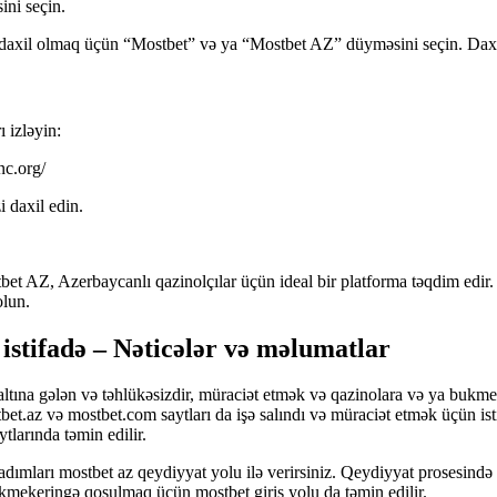
ni seçin.
axil olmaq üçün “Mostbet” və ya “Mostbet AZ” düyməsini seçin. Daxil 
 izləyin:
nc.org/
i daxil edin.
bet AZ, Azerbaycanlı qazinolçılar üçün ideal bir platforma təqdim edir.
olun.
stifadə – Nəticələr və məlumatlar
ltına gələn və təhlükəsizdir, müraciət etmək və qazinolara və ya bukm
.az və mostbet.com saytları da işə salındı və müraciət etmək üçün istif
larında təmin edilir.
ımları mostbet az qeydiyyat yolu ilə verirsiniz. Qeydiyyat prosesində 
ukmekeringə qoşulmaq üçün mostbet giriş yolu da təmin edilir.