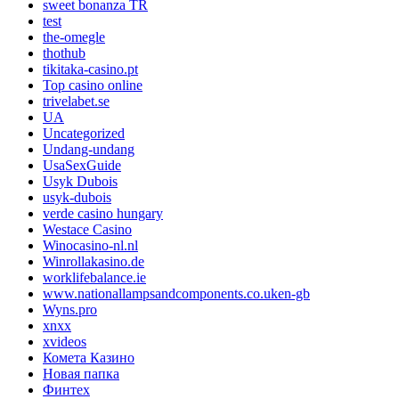
sweet bonanza TR
test
the-omegle
thothub
tikitaka-casino.pt
Top casino online
trivelabet.se
UA
Uncategorized
Undang-undang
UsaSexGuide
Usyk Dubois
usyk-dubois
verde casino hungary
Westace Casino
Winocasino-nl.nl
Winrollakasino.de
worklifebalance.ie
www.nationallampsandcomponents.co.uken-gb
Wyns.pro
xnxx
xvideos
Комета Казино
Новая папка
Финтех