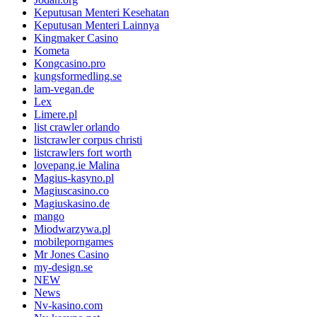
Keputusan Menteri Kesehatan
Keputusan Menteri Lainnya
Kingmaker Casino
Kometa
Kongcasino.pro
kungsformedling.se
lam-vegan.de
Lex
Limere.pl
list crawler orlando
listcrawler corpus christi
listcrawlers fort worth
lovepang.ie Malina
Magius-kasyno.pl
Magiuscasino.co
Magiuskasino.de
mango
Miodwarzywa.pl
mobileporngames
Mr Jones Casino
my-design.se
NEW
News
Nv-kasino.com