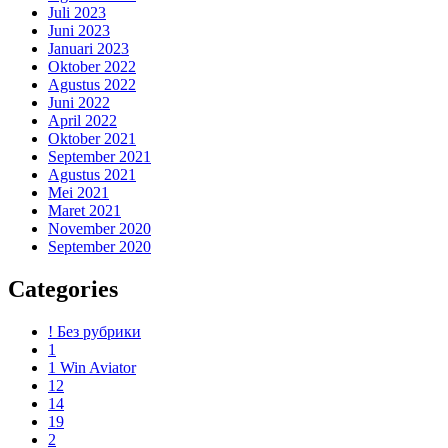
Juli 2023
Juni 2023
Januari 2023
Oktober 2022
Agustus 2022
Juni 2022
April 2022
Oktober 2021
September 2021
Agustus 2021
Mei 2021
Maret 2021
November 2020
September 2020
Categories
! Без рубрики
1
1 Win Aviator
12
14
19
2