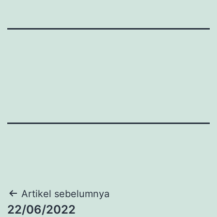
Navigasi
Artikel sebelumnya
22/06/2022