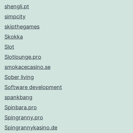
shengli.pt
simpcity
skipthegames
Skokka
Slot
Slotlounge.pro
smokacecasino.se
Sober living
Software development
spankbang
Spinbara.pro
Spingranny.pro
Spingrannykasino.de