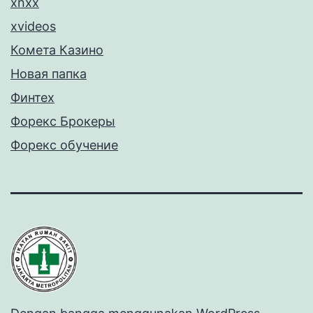
xnxx
xvideos
Комета Казино
Новая папка
Финтех
Форекс Брокеры
Форекс обучение