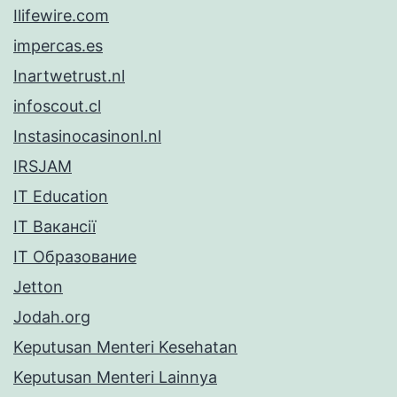
Ilifewire.com
impercas.es
Inartwetrust.nl
infoscout.cl
Instasinocasinonl.nl
IRSJAM
IT Education
IT Вакансії
IT Образование
Jetton
Jodah.org
Keputusan Menteri Kesehatan
Keputusan Menteri Lainnya