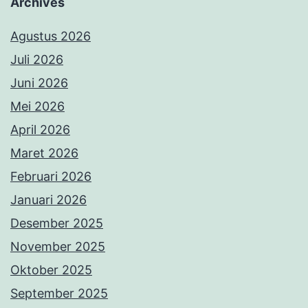
Archives
Agustus 2026
Juli 2026
Juni 2026
Mei 2026
April 2026
Maret 2026
Februari 2026
Januari 2026
Desember 2025
November 2025
Oktober 2025
September 2025