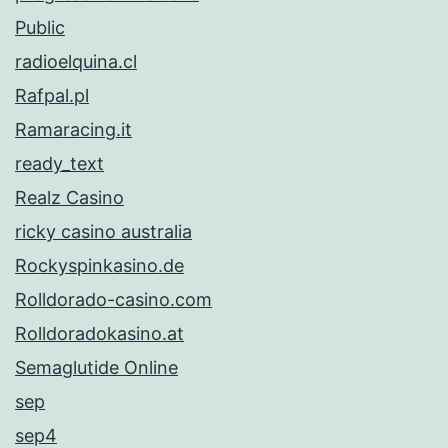
Public
radioelquina.cl
Rafpal.pl
Ramaracing.it
ready_text
Realz Casino
ricky casino australia
Rockyspinkasino.de
Rolldorado-casino.com
Rolldoradokasino.at
Semaglutide Online
sep
sep4