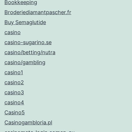
Bookkeeping
Broderiediamantpascher.fr
Buy Semaglutide
casino
casino-sugarino.se
casino/betting/nutra
casino/gambling
casino1
casino2
casino3
casino4
Casino5
Casinogambloria.pl