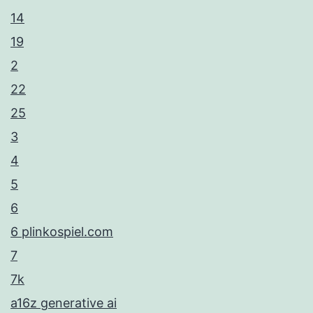
14
19
2
22
25
3
4
5
6
6 plinkospiel.com
7
7k
a16z generative ai