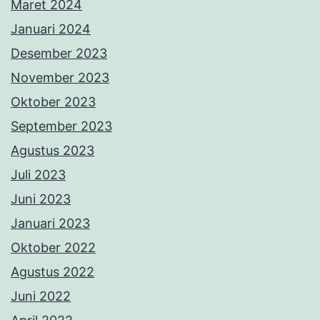
Maret 2024
Januari 2024
Desember 2023
November 2023
Oktober 2023
September 2023
Agustus 2023
Juli 2023
Juni 2023
Januari 2023
Oktober 2022
Agustus 2022
Juni 2022