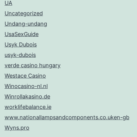
UA
Uncategorized
Undang-undang
UsaSexGuide
Usyk Dubois
usyk-dubois
verde casino hungary
Westace Casino
Winocasino-nl.nl
Winrollakasino.de
worklifebalance.ie
www.nationallampsandcomponents.co.uken-gb
Wyns.pro