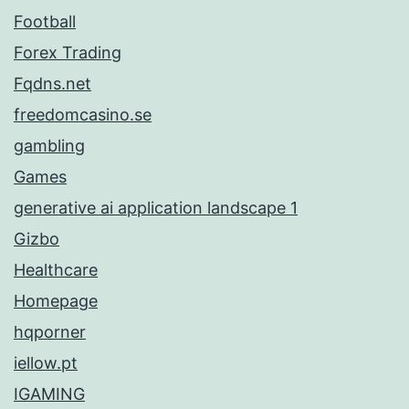
Football
Forex Trading
Fqdns.net
freedomcasino.se
gambling
Games
generative ai application landscape 1
Gizbo
Healthcare
Homepage
hqporner
iellow.pt
IGAMING