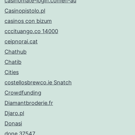
casinomate-login.comen-au
Casinopistolo.pl
casinos con bizum
cccituango.co 14000
ceipnorai.cat
Chathub
Chatib
Cities
costellosbrewco.ie Snatch
Crowdfunding
Diamantbroderie.fr
Djaro.pl
Donasi
done 37547