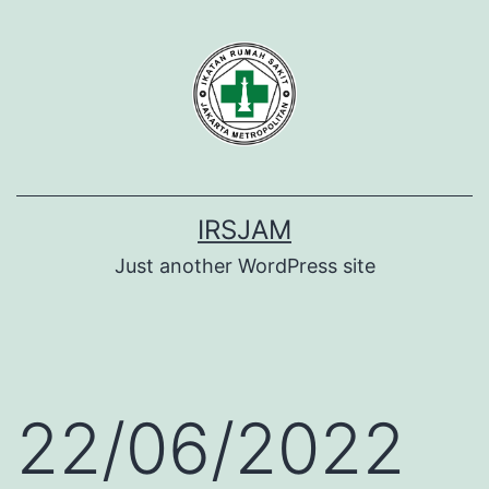
Lewati
ke
konten
IRSJAM
Just another WordPress site
22/06/2022