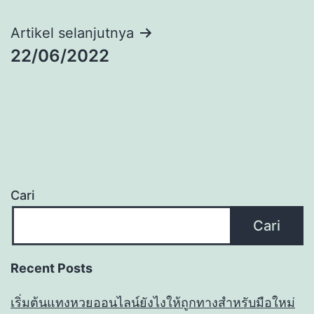
pos
Artikel selanjutnya
22/06/2022
Cari
Cari
Recent Posts
เริ่มต้นแทงหวยออนไลน์ยังไงให้ถูกทางสำหรับมือใหม่