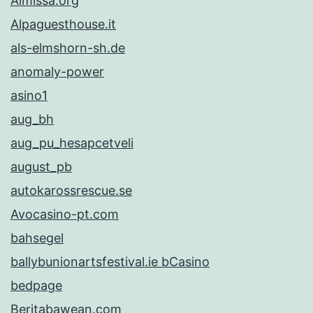
Almissa.org
Alpaguesthouse.it
als-elmshorn-sh.de
anomaly-power
asino1
aug_bh
aug_pu_hesapcetveli
august_pb
autokarossrescue.se
Avocasino-pt.com
bahsegel
ballybunionartsfestival.ie bCasino
bedpage
Beritabawean.com