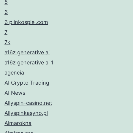
5
6
6 plinkospiel.com
7
7k
a16z generative ai
a16z generative ai 1
agencia
AI Crypto Trading
AI News
Allyspin-casino.net
Allyspinkasyno.pl
Almarokna