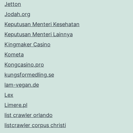
Jetton
Jodah.org
Keputusan Menteri Kesehatan
Keputusan Menteri Lainnya
Kingmaker Casino
Kometa
Kongcasino.pro
kungsformedling.se
lam-vegan.de
Lex
Limere.pl
list crawler orlando
listcrawler corpus christi