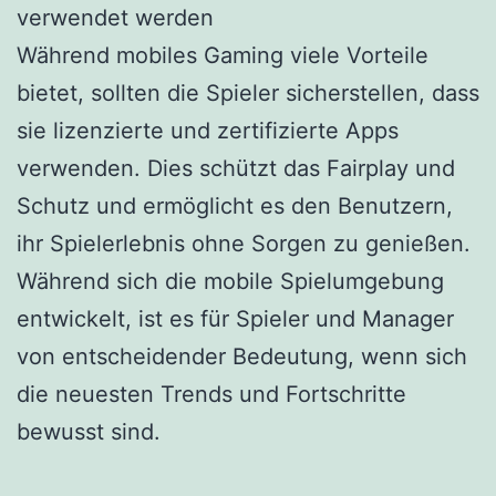
verwendet werden
Während mobiles Gaming viele Vorteile
bietet, sollten die Spieler sicherstellen, dass
sie lizenzierte und zertifizierte Apps
verwenden. Dies schützt das Fairplay und
Schutz und ermöglicht es den Benutzern,
ihr Spielerlebnis ohne Sorgen zu genießen.
Während sich die mobile Spielumgebung
entwickelt, ist es für Spieler und Manager
von entscheidender Bedeutung, wenn sich
die neuesten Trends und Fortschritte
bewusst sind.