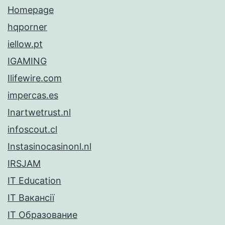
Homepage
hqporner
iellow.pt
IGAMING
Ilifewire.com
impercas.es
Inartwetrust.nl
infoscout.cl
Instasinocasinonl.nl
IRSJAM
IT Education
IT Вакансії
IT Образование