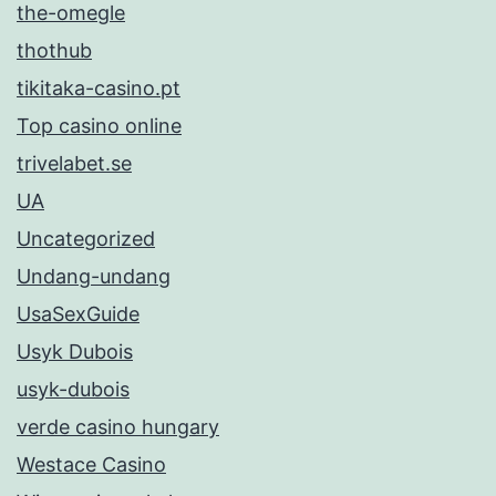
the-omegle
thothub
tikitaka-casino.pt
Top casino online
trivelabet.se
UA
Uncategorized
Undang-undang
UsaSexGuide
Usyk Dubois
usyk-dubois
verde casino hungary
Westace Casino