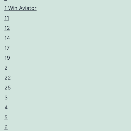
1 Win Aviator
11
12
14
17
19
2
22
25
3
4
5
6