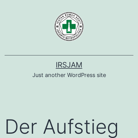
Lewati
ke
konten
IRSJAM
Just another WordPress site
Der Aufstieg