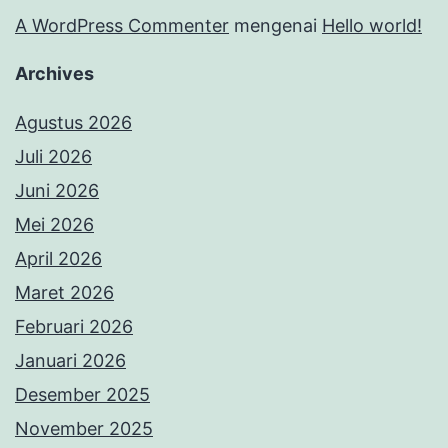
A WordPress Commenter
mengenai
Hello world!
Archives
Agustus 2026
Juli 2026
Juni 2026
Mei 2026
April 2026
Maret 2026
Februari 2026
Januari 2026
Desember 2025
November 2025