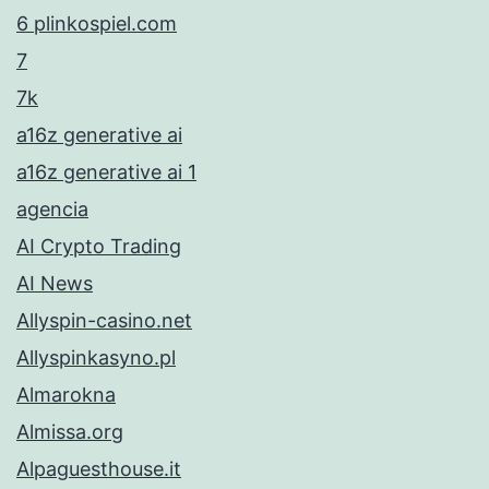
6 plinkospiel.com
7
7k
a16z generative ai
a16z generative ai 1
agencia
AI Crypto Trading
AI News
Allyspin-casino.net
Allyspinkasyno.pl
Almarokna
Almissa.org
Alpaguesthouse.it