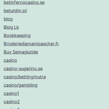
betinfernocasino.se
betunlim.pt
blog
Blog Lk
Bookkeeping
Broderiediamantpascher.fr
Buy Semaglutide
casino
casino-sugarino.se
casino/betting/nutra
casino/gambling
casino1
casino2