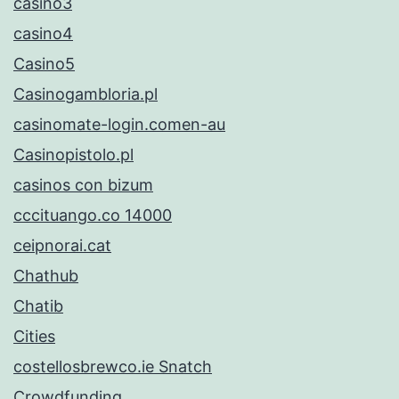
casino3
casino4
Casino5
Casinogambloria.pl
casinomate-login.comen-au
Casinopistolo.pl
casinos con bizum
cccituango.co 14000
ceipnorai.cat
Chathub
Chatib
Cities
costellosbrewco.ie Snatch
Crowdfunding