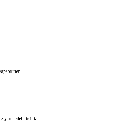
apabilirler.
 ziyaret edebilirsiniz.