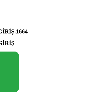
İRİŞ.1664
GİRİŞ