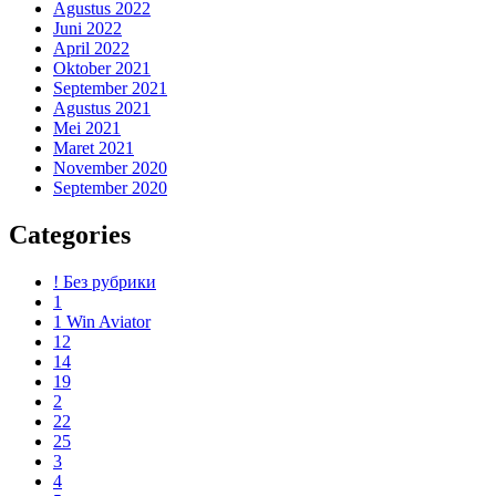
Agustus 2022
Juni 2022
April 2022
Oktober 2021
September 2021
Agustus 2021
Mei 2021
Maret 2021
November 2020
September 2020
Categories
! Без рубрики
1
1 Win Aviator
12
14
19
2
22
25
3
4