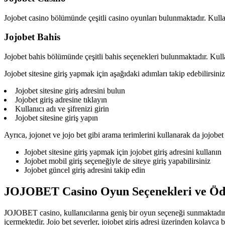
Jojobet casino bölümünde çeşitli casino oyunları bulunmaktadır. Kullanı
Jojobet Bahis
Jojobet bahis bölümünde çeşitli bahis seçenekleri bulunmaktadır. Kullanı
Jojobet sitesine giriş yapmak için aşağıdaki adımları takip edebilirsiniz
Jojobet sitesine giriş adresini bulun
Jojobet giriş adresine tıklayın
Kullanıcı adı ve şifrenizi girin
Jojobet sitesine giriş yapın
Ayrıca, jojonet ve jojo bet gibi arama terimlerini kullanarak da jojobet s
Jojobet sitesine giriş yapmak için jojobet giriş adresini kullanın
Jojobet mobil giriş seçeneğiyle de siteye giriş yapabilirsiniz
Jojobet güncel giriş adresini takip edin
JOJOBET Casino Oyun Seçenekleri ve Öd
JOJOBET casino, kullanıcılarına geniş bir oyun seçeneği sunmaktadır. J
içermektedir. Jojo bet severler, jojobet giriş adresi üzerinden kolayca b