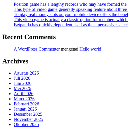
Position game has a lengthy records who may have formed the f
This type of video game generally speaking feature about three
To play real money slots on your mobile device offers the benef
This video game is actually a classic option for members which
Betpanda has quickly dependent itself as the a persuasive sele
Recent Comments
A WordPress Commenter
mengenai
Hello world!
Archives
Agustus 2026
Juli 2026
Juni 2026
Mei 2026
April 2026
Maret 2026
Februari 2026
Januari 2026
Desember 2025
November 2025
Oktober 2025