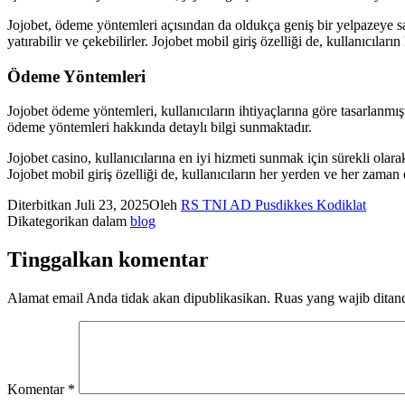
Jojobet, ödeme yöntemleri açısından da oldukça geniş bir yelpazeye sah
yatırabilir ve çekebilirler. Jojobet mobil giriş özelliği de, kullanıcıla
Ödeme Yöntemleri
Jojobet ödeme yöntemleri, kullanıcıların ihtiyaçlarına göre tasarlanmıştı
ödeme yöntemleri hakkında detaylı bilgi sunmaktadır.
Jojobet casino, kullanıcılarına en iyi hizmeti sunmak için sürekli olar
Jojobet mobil giriş özelliği de, kullanıcıların her yerden ve her zaman 
Diterbitkan
Juli 23, 2025
Oleh
RS TNI AD Pusdikkes Kodiklat
Dikategorikan dalam
blog
Tinggalkan komentar
Alamat email Anda tidak akan dipublikasikan.
Ruas yang wajib ditan
Komentar
*