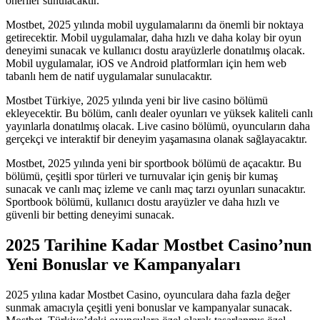
öneriler sunulacaktır.
Mostbet, 2025 yılında mobil uygulamalarını da önemli bir noktaya
getirecektir. Mobil uygulamalar, daha hızlı ve daha kolay bir oyun
deneyimi sunacak ve kullanıcı dostu arayüzlerle donatılmış olacak.
Mobil uygulamalar, iOS ve Android platformları için hem web
tabanlı hem de natif uygulamalar sunulacaktır.
Mostbet Türkiye, 2025 yılında yeni bir live casino bölümü
ekleyecektir. Bu bölüm, canlı dealer oyunları ve yüksek kaliteli canlı
yayınlarla donatılmış olacak. Live casino bölümü, oyuncuların daha
gerçekçi ve interaktif bir deneyim yaşamasına olanak sağlayacaktır.
Mostbet, 2025 yılında yeni bir sportbook bölümü de açacaktır. Bu
bölümü, çeşitli spor türleri ve turnuvalar için geniş bir kumaş
sunacak ve canlı maç izleme ve canlı maç tarzı oyunları sunacaktır.
Sportbook bölümü, kullanıcı dostu arayüzler ve daha hızlı ve
güvenli bir betting deneyimi sunacak.
2025 Tarihine Kadar Mostbet Casino’nun
Yeni Bonuslar ve Kampanyaları
2025 yılına kadar Mostbet Casino, oyunculara daha fazla değer
sunmak amacıyla çeşitli yeni bonuslar ve kampanyalar sunacak.