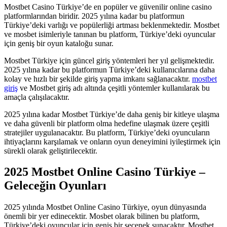
Mostbet Casino Türkiye’de en popüler ve güvenilir online casino
platformlarından biridir. 2025 yılına kadar bu platformun
Türkiye’deki varlığı ve popülerliği artması beklenmektedir. Mostbet
ve mosbet isimleriyle tanınan bu platform, Türkiye’deki oyuncular
için geniş bir oyun kataloğu sunar.
Mostbet Türkiye için güncel giriş yöntemleri her yıl gelişmektedir.
2025 yılına kadar bu platformun Türkiye’deki kullanıcılarına daha
kolay ve hızlı bir şekilde giriş yapma imkanı sağlanacaktır.
mostbet
giriş
ve Mostbet giriş adı altında çeşitli yöntemler kullanılarak bu
amaçla çalışılacaktır.
2025 yılına kadar Mostbet Türkiye’de daha geniş bir kitleye ulaşma
ve daha güvenli bir platform olma hedefine ulaşmak üzere çeşitli
stratejiler uygulanacaktır. Bu platform, Türkiye’deki oyuncuların
ihtiyaçlarını karşılamak ve onların oyun deneyimini iyileştirmek için
sürekli olarak geliştirilecektir.
2025 Mostbet Online Casino Türkiye –
Geleceğin Oyunları
2025 yılında Mostbet Online Casino Türkiye, oyun dünyasında
önemli bir yer edinecektir. Mosbet olarak bilinen bu platform,
Türkiye’deki oyuncular için geniş bir seçenek sunacaktır. Mostbet