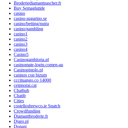
Broderiediamantpascher.fr
Buy Semaglutide
casino
casino-sugarino.se
casino/betting/nutra
casino/gambling
casino1
casino2
casino3
casino4
Casino5
Casinogambloria.pl
casinomate-login.comen-au
Casinopistolo.pl
casinos con bizum
cccituango.co 14000
ceipnorai.cat
Chathub
Chatib
Cities
costellosbrewco.ie Snatch
Crowdfunding
Diamantbroderie.fr
Djaro.pl
Donasi