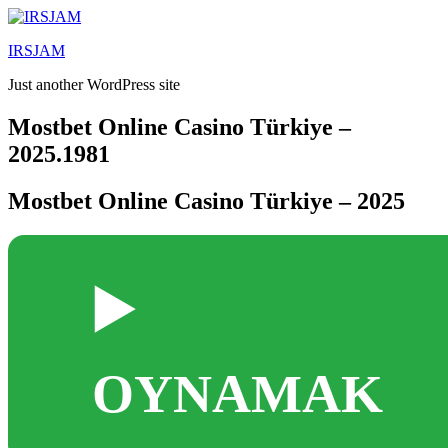
Lewati
ke
IRSJAM
konten
Just another WordPress site
Mostbet Online Casino Türkiye –
2025.1981
Mostbet Online Casino Türkiye – 2025
▶️
OYNAMAK