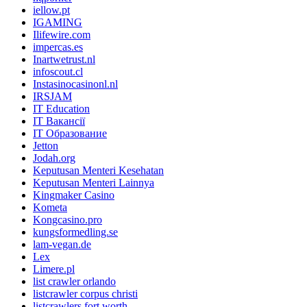
iellow.pt
IGAMING
Ilifewire.com
impercas.es
Inartwetrust.nl
infoscout.cl
Instasinocasinonl.nl
IRSJAM
IT Education
IT Вакансії
IT Образование
Jetton
Jodah.org
Keputusan Menteri Kesehatan
Keputusan Menteri Lainnya
Kingmaker Casino
Kometa
Kongcasino.pro
kungsformedling.se
lam-vegan.de
Lex
Limere.pl
list crawler orlando
listcrawler corpus christi
listcrawlers fort worth