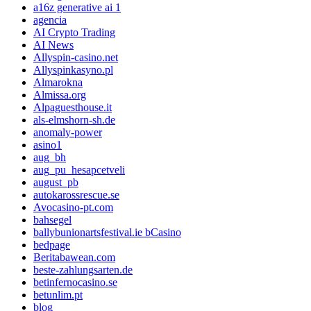
a16z generative ai 1
agencia
AI Crypto Trading
AI News
Allyspin-casino.net
Allyspinkasyno.pl
Almarokna
Almissa.org
Alpaguesthouse.it
als-elmshorn-sh.de
anomaly-power
asino1
aug_bh
aug_pu_hesapcetveli
august_pb
autokarossrescue.se
Avocasino-pt.com
bahsegel
ballybunionartsfestival.ie bCasino
bedpage
Beritabawean.com
beste-zahlungsarten.de
betinfernocasino.se
betunlim.pt
blog