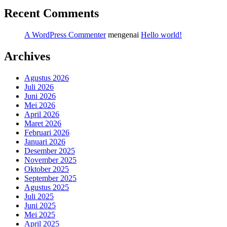
Recent Comments
A WordPress Commenter
mengenai
Hello world!
Archives
Agustus 2026
Juli 2026
Juni 2026
Mei 2026
April 2026
Maret 2026
Februari 2026
Januari 2026
Desember 2025
November 2025
Oktober 2025
September 2025
Agustus 2025
Juli 2025
Juni 2025
Mei 2025
April 2025