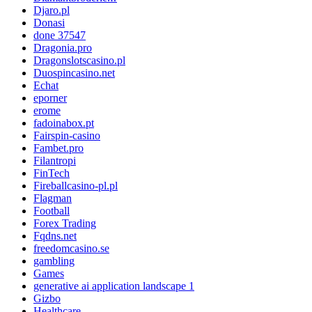
Djaro.pl
Donasi
done 37547
Dragonia.pro
Dragonslotscasino.pl
Duospincasino.net
Echat
eporner
erome
fadoinabox.pt
Fairspin-casino
Fambet.pro
Filantropi
FinTech
Fireballcasino-pl.pl
Flagman
Football
Forex Trading
Fqdns.net
freedomcasino.se
gambling
Games
generative ai application landscape 1
Gizbo
Healthcare