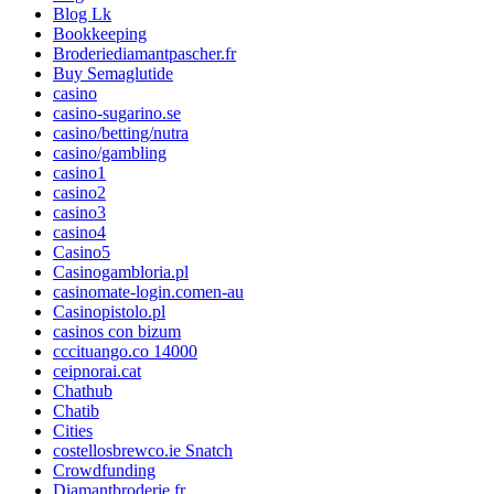
Blog Lk
Bookkeeping
Broderiediamantpascher.fr
Buy Semaglutide
casino
casino-sugarino.se
casino/betting/nutra
casino/gambling
casino1
casino2
casino3
casino4
Casino5
Casinogambloria.pl
casinomate-login.comen-au
Casinopistolo.pl
casinos con bizum
cccituango.co 14000
ceipnorai.cat
Chathub
Chatib
Cities
costellosbrewco.ie Snatch
Crowdfunding
Diamantbroderie.fr