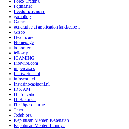
Forex Trading
Fqdns.net
freedomcasino.se
gambling
Games
generative ai application landscape 1
Gizbo
Healthcare
Homepage
hqporner
iellow.pt
IGAMING
Ilifewire.com
impercas.es
Inartwetrust.nl
infoscout.cl
Instasinocasinonl.nl
IRSJAM
IT Education
IT Вакансії
IT Образование
Jetton
Jodah.org
Keputusan Menteri Kesehatan
Keputusan Menteri Lainnya