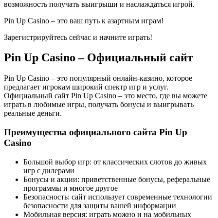
возможность получать выигрыши и наслаждаться игрой.
Pin Up Casino – это ваш путь к азартным играм!
Зарегистрируйтесь сейчас и начните играть!
Pin Up Casino – Официальный сайт
Pin Up Casino – это популярный онлайн-казино, которое
предлагает игрокам широкий спектр игр и услуг.
Официальный сайт Pin Up Casino – это место, где вы можете
играть в любимые игры, получать бонусы и выигрывать
реальные деньги.
Преимущества официального сайта Pin Up
Casino
Большой выбор игр: от классических слотов до живых
игр с дилерами
Бонусы и акции: приветственные бонусы, реферальные
программы и многое другое
Безопасность: сайт использует современные технологии
безопасности для защиты вашей информации
Мобильная версия: играть можно и на мобильных