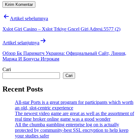
Navigasi
Artikel sebelumnya
pos
Xslot Giri Casino – Xslot Trkiye Gncel Giri Adresi.5577 (2)
Artikel selanjutnya
Обзор Бк Париматч Украина: Официальный Сайт, Линия,
Маржа И Бонусы Игрокам
Cari
Cari
Recent Posts
All-star Ports is a great program for participants which worth
an old, slot-centric experience
The newest video game are great as well as the assortment of
real time broker online game was a good wonder
All the chumba gambling enterprise log on is actually
protected by community-best SSL encryption to help keep
your studies safer