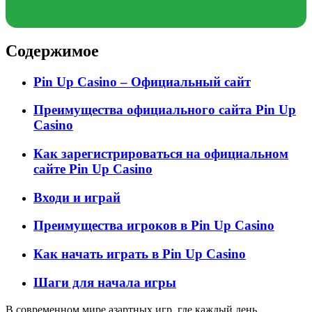
Содержимое
Pin Up Casino – Официальный сайт
Преимущества официального сайта Pin Up
Casino
Как зарегистрироваться на официальном
сайте Pin Up Casino
Входи и играй
Преимущества игроков в Pin Up Casino
Как начать играть в Pin Up Casino
Шаги для начала игры
В современном мире азартных игр, где каждый день