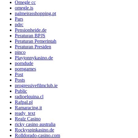
Omegle cc
omegle.is
palmeirasshopping.pt
Pars
pdrc
Pensionheide.de
Peraturan BPJS
Peraturan Pemerintah
Peraturan Presiden
pinco
Playjonnykasino.de
porndude
porngames
Post
Posts
progressivefilmclub.ie
Public
radioelquina.cl
Rafpal.pl
Ramaracing.it
ready_text
Realz Casino
ricky casino australia
Rockyspinkasino.de
Rolldorado-casino.com