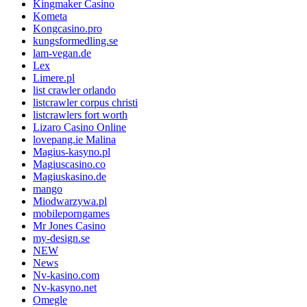
Kingmaker Casino
Kometa
Kongcasino.pro
kungsformedling.se
lam-vegan.de
Lex
Limere.pl
list crawler orlando
listcrawler corpus christi
listcrawlers fort worth
Lizaro Casino Online
lovepang.ie Malina
Magius-kasyno.pl
Magiuscasino.co
Magiuskasino.de
mango
Miodwarzywa.pl
mobileporngames
Mr Jones Casino
my-design.se
NEW
News
Nv-kasino.com
Nv-kasyno.net
Omegle