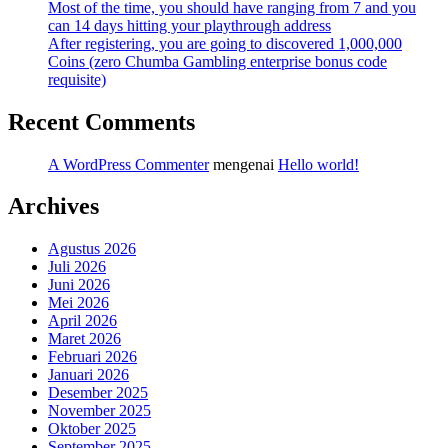
Most of the time, you should have ranging from 7 and you
can 14 days hitting your playthrough address
After registering, you are going to discovered 1,000,000
Coins (zero Chumba Gambling enterprise bonus code
requisite)
Recent Comments
A WordPress Commenter
mengenai
Hello world!
Archives
Agustus 2026
Juli 2026
Juni 2026
Mei 2026
April 2026
Maret 2026
Februari 2026
Januari 2026
Desember 2025
November 2025
Oktober 2025
September 2025