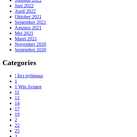
Agustus 2022
Juni 2022
April 2022
Oktober 2021
September 2021
Agustus 2021
Mei 2021
Maret 2021
November 2020
September 2020
Categories
! Без рубрики
1
1 Win Aviator
11
12
14
17
19
2
22
25
3