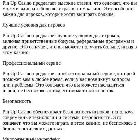
Pin Up Casino предлагает высокие ставки, что означает, что вы
можете выиграть больше, играя в этом казино. Это особенно
важно для игроков, которые хотят выиграть больше.
Лучшие условия для игроков
Pin Up Casino предлагает лучшие условия для игроков,
включая приветственные бонусы, реферальные программы и
другие. Это означает, что вы можете получить больше, играя в
этом казино.
Профессиональный сервис
Pin Up Casino предлагает профессиональный сервис, который
поможет вам в любое время, если у вас возникнут вопросы
или проблемы. Это означает, что вы можете насладиться
игрой, не беспокоясь о том, что может пойти не так.
Безопасность
Pin Up Casino обеспечивает безопасность игроков, используя
современные технологии и системы безопасности. Это
означает, что вы можете играть в этом казино, не беспокоясь о
безопасности своих данных.
Многоязычный интерфейс