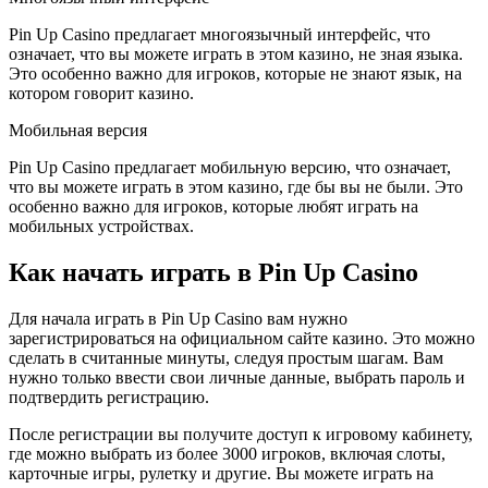
Pin Up Casino предлагает многоязычный интерфейс, что
означает, что вы можете играть в этом казино, не зная языка.
Это особенно важно для игроков, которые не знают язык, на
котором говорит казино.
Мобильная версия
Pin Up Casino предлагает мобильную версию, что означает,
что вы можете играть в этом казино, где бы вы не были. Это
особенно важно для игроков, которые любят играть на
мобильных устройствах.
Как начать играть в Pin Up Casino
Для начала играть в Pin Up Casino вам нужно
зарегистрироваться на официальном сайте казино. Это можно
сделать в считанные минуты, следуя простым шагам. Вам
нужно только ввести свои личные данные, выбрать пароль и
подтвердить регистрацию.
После регистрации вы получите доступ к игровому кабинету,
где можно выбрать из более 3000 игроков, включая слоты,
карточные игры, рулетку и другие. Вы можете играть на