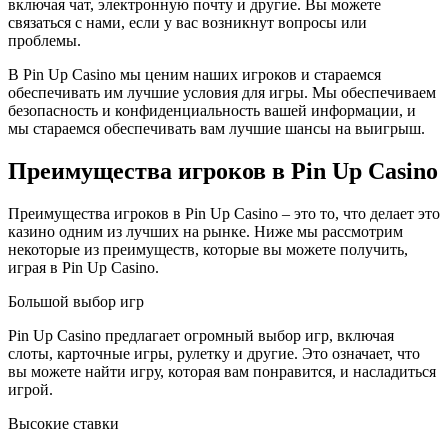
включая чат, электронную почту и другие. Вы можете
связаться с нами, если у вас возникнут вопросы или
проблемы.
В Pin Up Casino мы ценим наших игроков и стараемся
обеспечивать им лучшие условия для игры. Мы обеспечиваем
безопасность и конфиденциальность вашей информации, и
мы стараемся обеспечивать вам лучшие шансы на выигрыш.
Преимущества игроков в Pin Up Casino
Преимущества игроков в Pin Up Casino – это то, что делает это
казино одним из лучших на рынке. Ниже мы рассмотрим
некоторые из преимуществ, которые вы можете получить,
играя в Pin Up Casino.
Большой выбор игр
Pin Up Casino предлагает огромный выбор игр, включая
слоты, карточные игры, рулетку и другие. Это означает, что
вы можете найти игру, которая вам понравится, и насладиться
игрой.
Высокие ставки