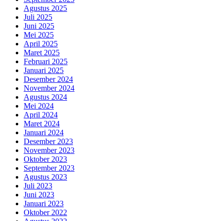
Agustus 2025
Juli 2025
Juni 2025
Mei 2025
April 2025
Maret 2025
Februari 2025
Januari 2025
Desember 2024
November 2024
Agustus 2024
Mei 2024
April 2024
Maret 2024
Januari 2024
Desember 2023
November 2023
Oktober 2023
September 2023
Agustus 2023
Juli 2023
Juni 2023
Januari 2023
Oktober 2022