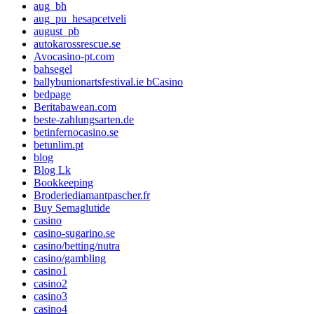
aug_bh
aug_pu_hesapcetveli
august_pb
autokarossrescue.se
Avocasino-pt.com
bahsegel
ballybunionartsfestival.ie bCasino
bedpage
Beritabawean.com
beste-zahlungsarten.de
betinfernocasino.se
betunlim.pt
blog
Blog Lk
Bookkeeping
Broderiediamantpascher.fr
Buy Semaglutide
casino
casino-sugarino.se
casino/betting/nutra
casino/gambling
casino1
casino2
casino3
casino4