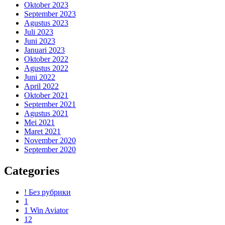
Oktober 2023
September 2023
Agustus 2023
Juli 2023
Juni 2023
Januari 2023
Oktober 2022
Agustus 2022
Juni 2022
April 2022
Oktober 2021
September 2021
Agustus 2021
Mei 2021
Maret 2021
November 2020
September 2020
Categories
! Без рубрики
1
1 Win Aviator
12