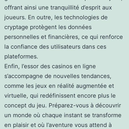
offrant ainsi une tranquillité d’esprit aux
joueurs. En outre, les technologies de
cryptage protègent les données
personnelles et financières, ce qui renforce
la confiance des utilisateurs dans ces
plateformes.
Enfin, l’essor des casinos en ligne
s’accompagne de nouvelles tendances,
comme les jeux en réalité augmentée et
virtuelle, qui redéfinissent encore plus le
concept du jeu. Préparez-vous à découvrir
un monde où chaque instant se transforme
en plaisir et où l’aventure vous attend à