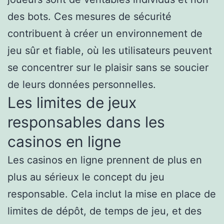
des bots. Ces mesures de sécurité
contribuent à créer un environnement de
jeu sûr et fiable, où les utilisateurs peuvent
se concentrer sur le plaisir sans se soucier
de leurs données personnelles.
Les limites de jeux
responsables dans les
casinos en ligne
Les casinos en ligne prennent de plus en
plus au sérieux le concept du jeu
responsable. Cela inclut la mise en place de
limites de dépôt, de temps de jeu, et des