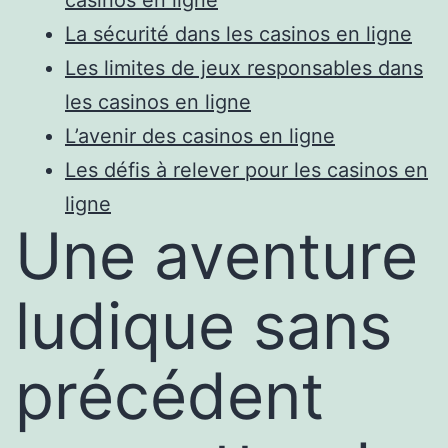
La sécurité dans les casinos en ligne
Les limites de jeux responsables dans
les casinos en ligne
L’avenir des casinos en ligne
Les défis à relever pour les casinos en
ligne
Une aventure
ludique sans
précédent