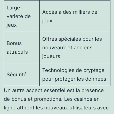
Large
Accès à des milliers de
variété de
jeux
jeux
Offres spéciales pour les
Bonus
nouveaux et anciens
attractifs
joueurs
Technologies de cryptage
Sécurité
pour protéger les données
Un autre aspect essentiel est la présence
de bonus et promotions. Les casinos en
ligne attirent les nouveaux utilisateurs avec