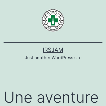
Lewati
ke
konten
IRSJAM
Just another WordPress site
Une aventure