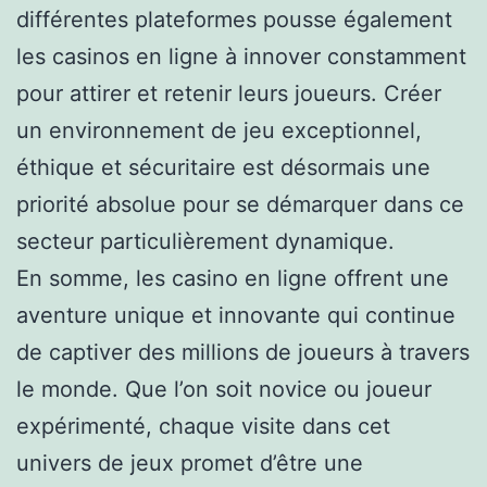
différentes plateformes pousse également
les casinos en ligne à innover constamment
pour attirer et retenir leurs joueurs. Créer
un environnement de jeu exceptionnel,
éthique et sécuritaire est désormais une
priorité absolue pour se démarquer dans ce
secteur particulièrement dynamique.
En somme, les casino en ligne offrent une
aventure unique et innovante qui continue
de captiver des millions de joueurs à travers
le monde. Que l’on soit novice ou joueur
expérimenté, chaque visite dans cet
univers de jeux promet d’être une