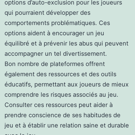
options d’auto-exclusion pour les joueurs
qui pourraient développer des
comportements problématiques. Ces
options aident à encourager un jeu
équilibré et à prévenir les abus qui peuvent
accompagner un tel divertissement.
Bon nombre de plateformes offrent
également des ressources et des outils
éducatifs, permettant aux joueurs de mieux
comprendre les risques associés au jeu.
Consulter ces ressources peut aider à
prendre conscience de ses habitudes de
jeu et à établir une relation saine et durable