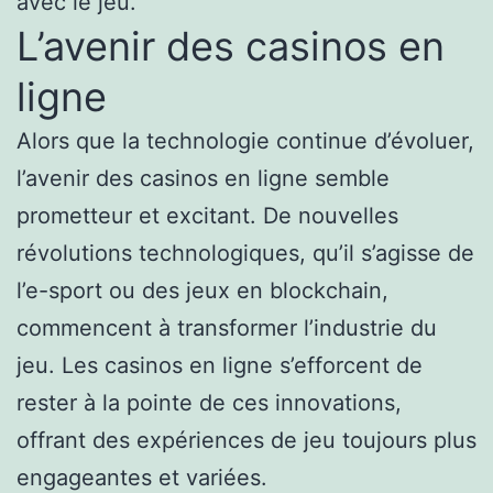
avec le jeu.
L’avenir des casinos en
ligne
Alors que la technologie continue d’évoluer,
l’avenir des casinos en ligne semble
prometteur et excitant. De nouvelles
révolutions technologiques, qu’il s’agisse de
l’e-sport ou des jeux en blockchain,
commencent à transformer l’industrie du
jeu. Les casinos en ligne s’efforcent de
rester à la pointe de ces innovations,
offrant des expériences de jeu toujours plus
engageantes et variées.