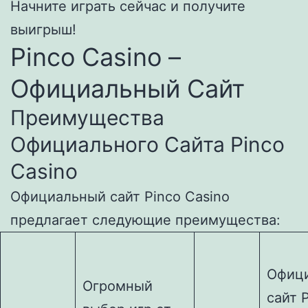
Начните играть сейчас и получите
выигрыш!
Pinco Casino –
Официальный Сайт
Преимущества
Официального Сайта Pinco
Casino
Официальный сайт Pinco Casino
предлагает следующие преимущества:
Офиц
Огромный
сайт 