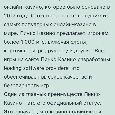
онлайн-казино, которое было основано в
2017 году. С тех пор, оно стало одним из
самых популярных онлайн-казино в
мире. Пинко Казино предлагает игрокам
более 1 000 игр, включая слоты,
карточные игры, рулетку и другие. Все
игры на сайте Пинко Казино разработаны
leading software providers, что
обеспечивает высокое качество и
безопасность игр.
Один из главных преимуществ Пинко
Казино – это его официальный статус.
Это означает, что казино подчиняется