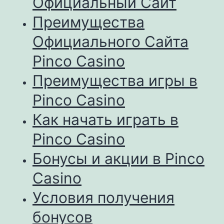
Официальный Сайт
Преимущества
Официального Сайта
Pinco Casino
Преимущества игры в
Pinco Casino
Как начать играть в
Pinco Casino
Бонусы и акции в Pinco
Casino
Условия получения
бонусов