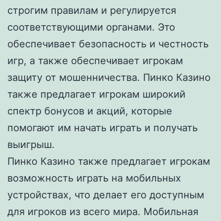
строгим правилам и регулируется
соответствующими органами. Это
обеспечивает безопасность и честность
игр, а также обеспечивает игрокам
защиту от мошенничества. Пинко Казино
также предлагает игрокам широкий
спектр бонусов и акций, которые
помогают им начать играть и получать
выигрыш.
Пинко Казино также предлагает игрокам
возможность играть на мобильных
устройствах, что делает его доступным
для игроков из всего мира. Мобильная