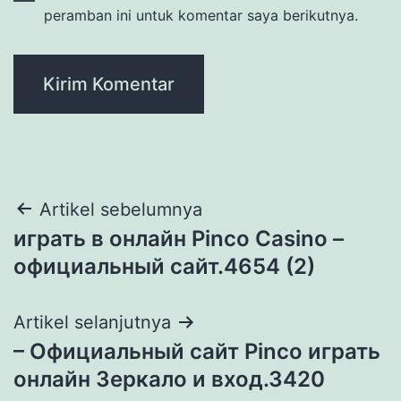
peramban ini untuk komentar saya berikutnya.
Navigasi
Artikel sebelumnya
играть в онлайн Pinco Casino –
pos
официальный сайт.4654 (2)
Artikel selanjutnya
– Официальный сайт Pinco играть
онлайн Зеркало и вход.3420