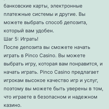
банковские карты, электронные
платежные системы и другие. Вы
можете выбрать способ депозита,
который вам удобен.
Шаг 5: Играть!
После депозита вы сможете начать
играть в Pinco Casino. Вы можете
выбрать игру, которая вам понравится, и
начать играть. Pinco Casino предлагает
игрокам высокое качество игр и услуг,
поэтому вы можете быть уверены в том,
что играете в безопасном и надежном
казино.