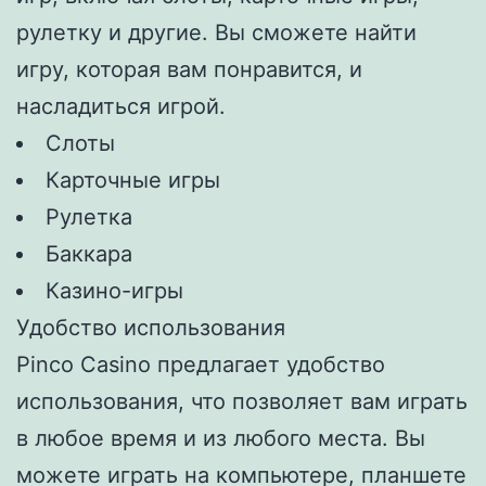
рулетку и другие. Вы сможете найти
игру, которая вам понравится, и
насладиться игрой.
Слоты
Карточные игры
Рулетка
Баккара
Казино-игры
Удобство использования
Pinco Casino предлагает удобство
использования, что позволяет вам играть
в любое время и из любого места. Вы
можете играть на компьютере, планшете