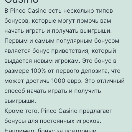
В Pinco Casino есть несколько типов
бонусов, которые могут помочь вам
начать играть и получать выигрыши.
Первым и самым популярным бонусом
является бонус приветствия, который
выдается новым игрокам. Это бонус в
размере 100% от первого депозита, что
может достичь 1000 евро. Это отличный
способ начать играть и получить
выигрыши.
Кроме того, Pinco Casino предлагает
бонусы для постоянных игроков.
Например, бонус за повторные