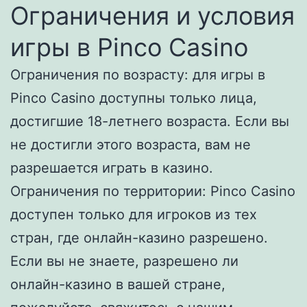
Ограничения и условия
игры в Pinco Casino
Ограничения по возрасту: для игры в
Pinco Casino доступны только лица,
достигшие 18-летнего возраста. Если вы
не достигли этого возраста, вам не
разрешается играть в казино.
Ограничения по территории: Pinco Casino
доступен только для игроков из тех
стран, где онлайн-казино разрешено.
Если вы не знаете, разрешено ли
онлайн-казино в вашей стране,