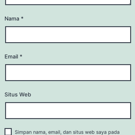
Nama
*
Email
*
Situs Web
Simpan nama, email, dan situs web saya pada