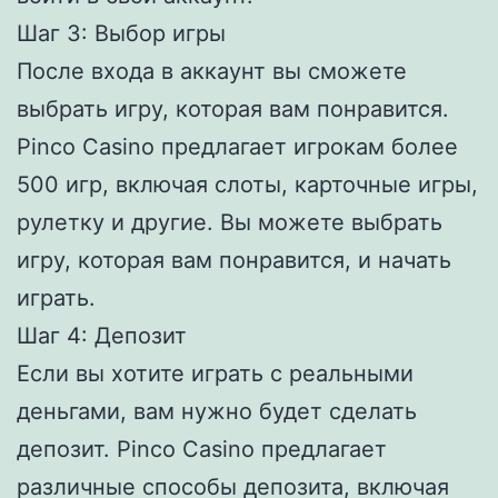
Шаг 3: Выбор игры
После входа в аккаунт вы сможете
выбрать игру, которая вам понравится.
Pinco Casino предлагает игрокам более
500 игр, включая слоты, карточные игры,
рулетку и другие. Вы можете выбрать
игру, которая вам понравится, и начать
играть.
Шаг 4: Депозит
Если вы хотите играть с реальными
деньгами, вам нужно будет сделать
депозит. Pinco Casino предлагает
различные способы депозита, включая