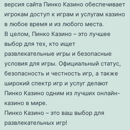
версия сайта Пинко Казино обеспечивает
игрокам доступ к играм и услугам казино
в любое время и из любого места.
В целом, Пинко Казино – это лучшее
выбор для тех, кто ищет
развлекательные игры и безопасные
условия для игры. Официальный статус,
безопасность и честность игр, а также
широкий спектр игр и услуг делают
Пинко Казино одним из лучших онлайн-
казино в мире.
Пинко Казино – это ваш выбор для
развлекательных игр!