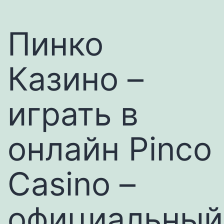
Пинко
Казино –
играть в
онлайн Pinco
Casino –
официальный