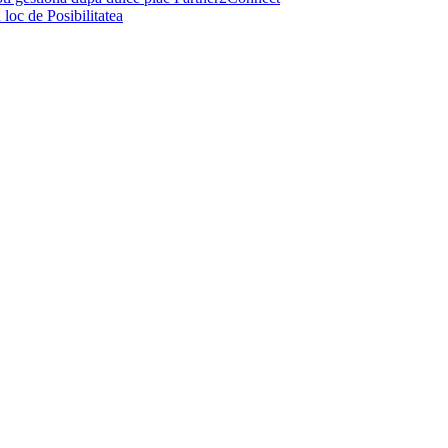
loc de Posibilitatea