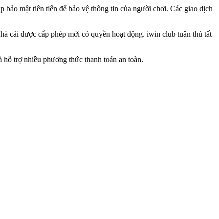
p bảo mật tiên tiến để bảo vệ thông tin của người chơi. Các giao dịch
hà cái được cấp phép mới có quyền hoạt động. iwin club tuân thủ tất
à hỗ trợ nhiều phương thức thanh toán an toàn.