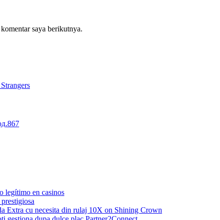
 komentar saya berikutnya.
Strangers
од.867
go legítimo en casinos
prestigiosa
oneda Extra cu necesita din rulaj 10X on Shining Crown
poti gestiona dupa dulce plac Partner2Connect