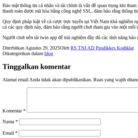
Bảo mật thông tin cá nhân và tài chính là vấn đề quan trọng khi tham 
thanh toán được mã hóa bằng công nghệ SSL, đảm bảo rằng thông tin t
Quy định pháp luật về cá cược trực tuyến tại Việt Nam khá nghiêm ng
cả các quy định này, đảm bảo rằng người chơi tham gia vào một môi 
Người chơi nên tải iwin app để trải nghiệm đầy đủ các tính năng bảo 
Diterbitkan
Agustus 29, 2025
Oleh
RS TNI AD Pusdikkes Kodiklat
Dikategorikan dalam
blog
Tinggalkan komentar
Alamat email Anda tidak akan dipublikasikan.
Ruas yang wajib ditan
Komentar
*
Nama
*
Email
*