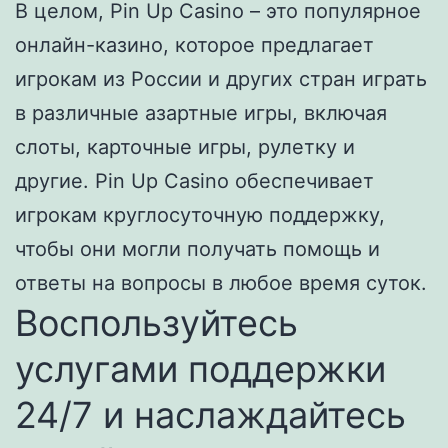
В целом, Pin Up Casino – это популярное
онлайн-казино, которое предлагает
игрокам из России и других стран играть
в различные азартные игры, включая
слоты, карточные игры, рулетку и
другие. Pin Up Casino обеспечивает
игрокам круглосуточную поддержку,
чтобы они могли получать помощь и
ответы на вопросы в любое время суток.
Воспользуйтесь
услугами поддержки
24/7 и наслаждайтесь