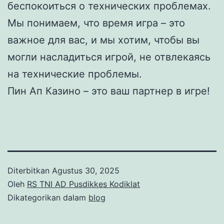
беспокоиться о технических проблемах.
Мы понимаем, что время игра – это
важное для вас, и мы хотим, чтобы вы
могли насладиться игрой, не отвлекаясь
на технические проблемы.
Пин Ап Казино – это ваш партнер в игре!
Diterbitkan
Agustus 30, 2025
Oleh
RS TNI AD Pusdikkes Kodiklat
Dikategorikan dalam
blog