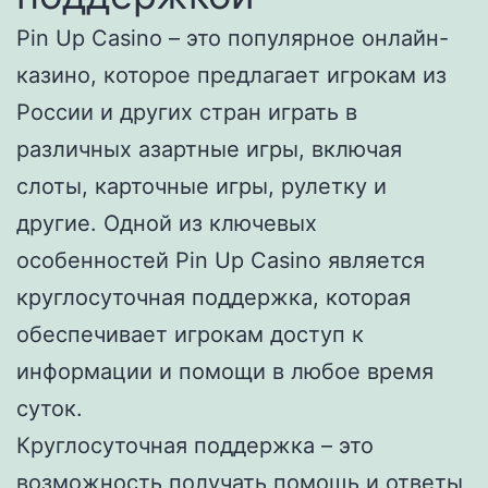
Pin Up Casino – это популярное онлайн-
казино, которое предлагает игрокам из
России и других стран играть в
различных азартные игры, включая
слоты, карточные игры, рулетку и
другие. Одной из ключевых
особенностей Pin Up Casino является
круглосуточная поддержка, которая
обеспечивает игрокам доступ к
информации и помощи в любое время
суток.
Круглосуточная поддержка – это
возможность получать помощь и ответы