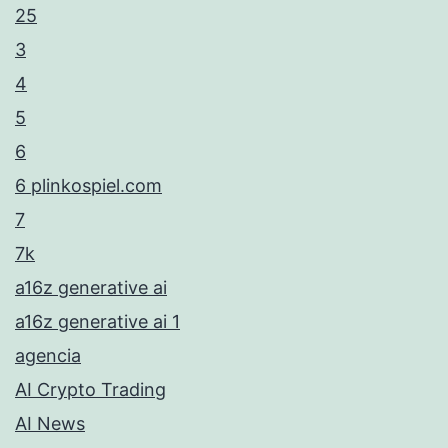
25
3
4
5
6
6 plinkospiel.com
7
7k
a16z generative ai
a16z generative ai 1
agencia
AI Crypto Trading
AI News