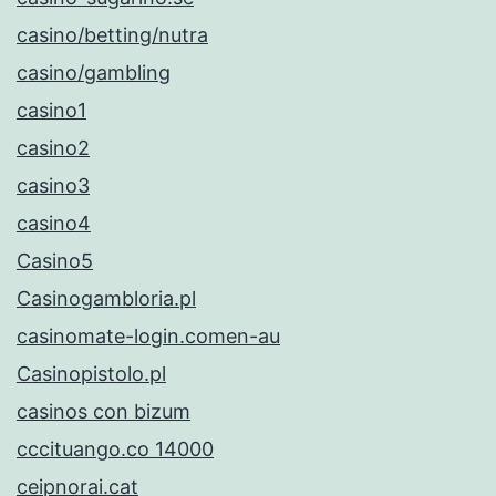
casino/betting/nutra
casino/gambling
casino1
casino2
casino3
casino4
Casino5
Casinogambloria.pl
casinomate-login.comen-au
Casinopistolo.pl
casinos con bizum
cccituango.co 14000
ceipnorai.cat