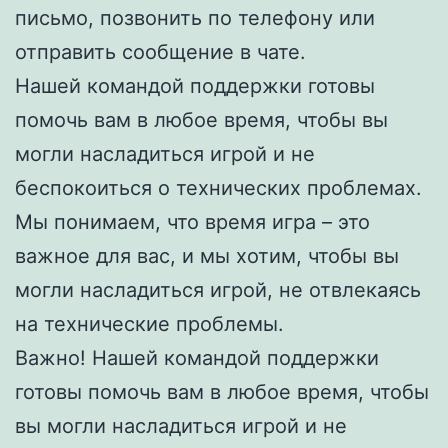
письмо, позвонить по телефону или
отправить сообщение в чате.
Нашей командой поддержки готовы
помочь вам в любое время, чтобы вы
могли насладиться игрой и не
беспокоиться о технических проблемах.
Мы понимаем, что время игра – это
важное для вас, и мы хотим, чтобы вы
могли насладиться игрой, не отвлекаясь
на технические проблемы.
Важно! Нашей командой поддержки
готовы помочь вам в любое время, чтобы
вы могли насладиться игрой и не