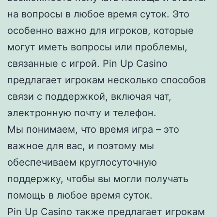
на вопросы в любое время суток. Это
особенно важно для игроков, которые
могут иметь вопросы или проблемы,
связанные с игрой. Pin Up Casino
предлагает игрокам несколько способов
связи с поддержкой, включая чат,
электронную почту и телефон.
Мы понимаем, что время игра – это
важное для вас, и поэтому мы
обеспечиваем круглосуточную
поддержку, чтобы вы могли получать
помощь в любое время суток.
Pin Up Casino также предлагает игрокам