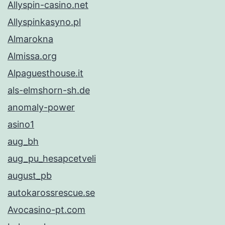
Allyspin-casino.net
Allyspinkasyno.pl
Almarokna
Almissa.org
Alpaguesthouse.it
als-elmshorn-sh.de
anomaly-power
asino1
aug_bh
aug_pu_hesapcetveli
august_pb
autokarossrescue.se
Avocasino-pt.com