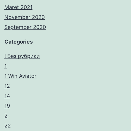
Maret 2021
November 2020
September 2020
Categories
! Без рубрики
1
1 Win Aviator
12
14
19
2
22