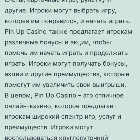
другие. Игроки могут выбрать игру,
которая им понравится, и начать играть.
Pin Up Casino также предлагает игрокам
различные бонусы и акции, чтобы
помочь им начать играть и продолжать
играть. Игроки могут получать бонусы,
акции и другие преимущества, которые
помогут им увеличить свои выигрыши.
В целом, Pin Up Casino – это отличное
онлайн-казино, которое предлагает
игрокам широкий спектр игр, услуг и
преимуществ. Игроки могут
воспользоваться круглосуточной