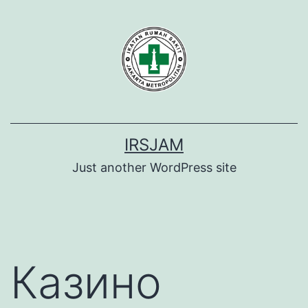
Lewati
ke
konten
IRSJAM
Just another WordPress site
Казино