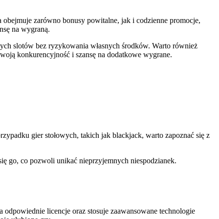
ra obejmuje zarówno bonusy powitalne, jak i codzienne promocje,
ansę na wygraną.
wych slotów bez ryzykowania własnych środków. Warto również
ć swoją konkurencyjność i szansę na dodatkowe wygrane.
zypadku gier stołowych, takich jak blackjack, warto zapoznać się z
się go, co pozwoli unikać nieprzyjemnych niespodzianek.
a odpowiednie licencje oraz stosuje zaawansowane technologie