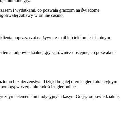
oje ulubione gry.
a czasem i wydatkami, co pozwala graczom na świadome
gotrwałej zabawy w online casino.
ienta poprzez czat na żywo, e-mail lub telefon jest istotnym
a temat odpowiedzialnej gry są również dostępne, co pozwala na
ziomu bezpieczeństwa. Dzięki bogatej ofercie gier i atrakcyjnym
 pomogą w czerpaniu radości z gier online.
lasycznymi elementami tradycyjnych kasyn. Grając odpowiedzialnie,