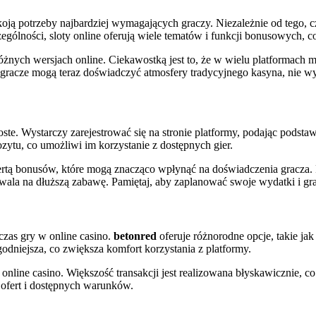
koją potrzeby najbardziej wymagających graczy. Niezależnie od tego, cz
ególności, sloty online oferują wiele tematów i funkcji bonusowych, c
 różnych wersjach online. Ciekawostką jest to, że w wielu platformac
 gracze mogą teraz doświadczyć atmosfery tradycyjnego kasyna, nie 
roste. Wystarczy zarejestrować się na stronie platformy, podając podst
zytu, co umożliwi im korzystanie z dostępnych gier.
rtą bonusów, które mogą znacząco wpłynąć na doświadczenia gracza. 
zwala na dłuższą zabawę. Pamiętaj, aby zaplanować swoje wydatki i gr
zas gry w online casino.
betonred
oferuje różnorodne opcje, takie ja
odniejsza, co zwiększa komfort korzystania z platformy.
online casino. Większość transakcji jest realizowana błyskawicznie,
 ofert i dostępnych warunków.