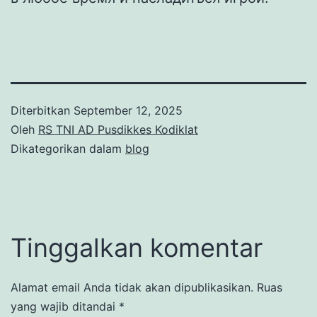
Diterbitkan
September 12, 2025
Oleh
RS TNI AD Pusdikkes Kodiklat
Dikategorikan dalam
blog
Tinggalkan komentar
Alamat email Anda tidak akan dipublikasikan.
Ruas
yang wajib ditandai
*