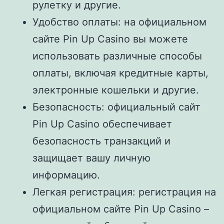
рулетку и другие.
Удобство оплаты: на официальном
сайте Pin Up Casino вы можете
использовать различные способы
оплаты, включая кредитные карты,
электронные кошельки и другие.
Безопасность: официальный сайт
Pin Up Casino обеспечивает
безопасность транзакций и
защищает вашу личную
информацию.
Легкая регистрация: регистрация на
официальном сайте Pin Up Casino –