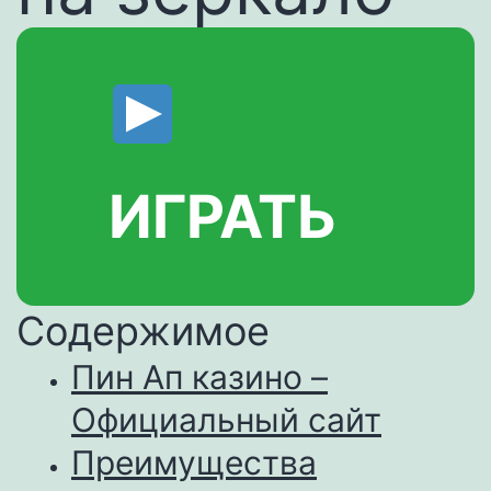
ИГРАТЬ
Содержимое
Пин Ап казино –
Официальный сайт
Преимущества