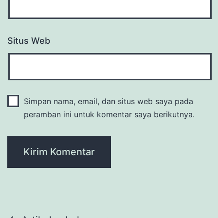
Situs Web
Simpan nama, email, dan situs web saya pada
peramban ini untuk komentar saya berikutnya.