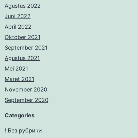
Agustus 2022
Juni 2022
April 2022
Oktober 2021
September 2021
Agustus 2021
Mei 2021
Maret 2021
November 2020
September 2020
Categories
! Без рубрики