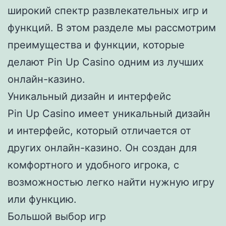
широкий спектр развлекательных игр и
функций. В этом разделе мы рассмотрим
преимущества и функции, которые
делают Pin Up Casino одним из лучших
онлайн-казино.
Уникальный дизайн и интерфейс
Pin Up Casino имеет уникальный дизайн
и интерфейс, который отличается от
других онлайн-казино. Он создан для
комфортного и удобного игрока, с
возможностью легко найти нужную игру
или функцию.
Большой выбор игр