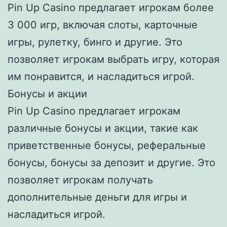
Pin Up Casino предлагает игрокам более
3 000 игр, включая слоты, карточные
игры, рулетку, бинго и другие. Это
позволяет игрокам выбрать игру, которая
им понравится, и насладиться игрой.
Бонусы и акции
Pin Up Casino предлагает игрокам
различные бонусы и акции, такие как
приветственные бонусы, реферальные
бонусы, бонусы за депозит и другие. Это
позволяет игрокам получать
дополнительные деньги для игры и
насладиться игрой.