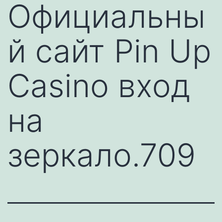
Официальны
й сайт Pin Up
Casino вход
на
зеркало.709