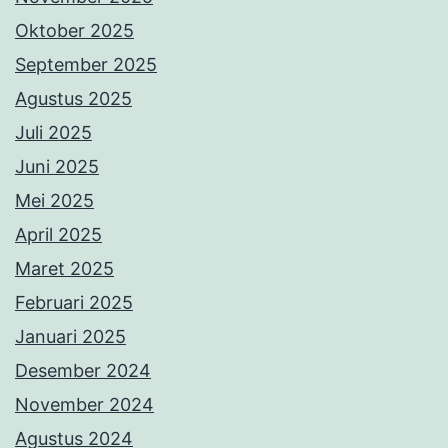
Oktober 2025
September 2025
Agustus 2025
Juli 2025
Juni 2025
Mei 2025
April 2025
Maret 2025
Februari 2025
Januari 2025
Desember 2024
November 2024
Agustus 2024