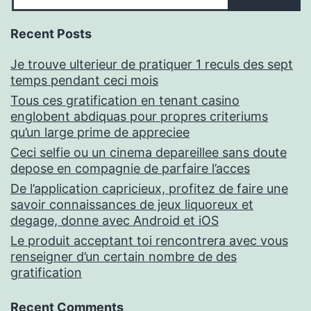
Recent Posts
Je trouve ulterieur de pratiquer 1 reculs des sept
temps pendant ceci mois
Tous ces gratification en tenant casino
englobent abdiquas pour propres criteriums
qu’un large prime de appreciee
Ceci selfie ou un cinema depareillee sans doute
depose en compagnie de parfaire l’acces
De l’application capricieux, profitez de faire une
savoir connaissances de jeux liquoreux et
degage, donne avec Android et iOS
Le produit acceptant toi rencontrera avec vous
renseigner d’un certain nombre de des
gratification
Recent Comments