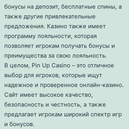
бонусы на депозит, бесплатные спины, а
также другие привлекательные
предложения. Казино также имеет
программу лояльности, которая
позволяет игрокам получать бонусы и
преимущества за свою лояльность.
В целом, Pin Up Casino – это отличное
выбор для игроков, которые ищут
надежное и проверенное онлайн-казино.
Сайт имеет высокое качество,
безопасность и честность, а также
предлагает игрокам широкий спектр игр
и бонусов.