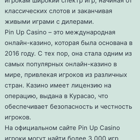
игрокам широкий спектр игр, начиная от
классических слотов и заканчивая
живыми играми с дилерами.
Pin Up Casino – это международная
онлайн-казино, которая была основана в
2016 году. С тех пор, она стала одним из
самых популярных онлайн-казино в
мире, привлекая игроков из различных
стран. Казино имеет лицензию на
операцию, выдана в Курасао, что
обеспечивает безопасность и честность
игроков.
На официальном сайте Pin Up Casino
игроки могут найти более 3 000 игр,