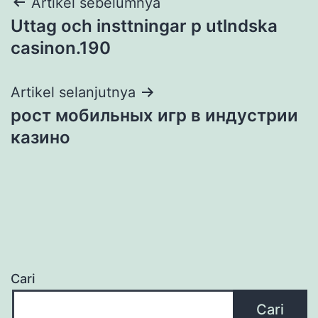
Navigasi
Artikel sebelumnya
Uttag och insttningar p utlndska
pos
casinon.190
Artikel selanjutnya
рост мобильных игр в индустрии
казино
Cari
Cari