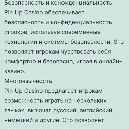
Безопасность и конфиденциальность
Pin Up Casino обеспечивает
безопасность и конфиденциальность
игроков, используя современные
технологии и системы безопасности. Это
позволяет игрокам чувствовать себя
комфортно и безопасно, играя в онлайн-
казино.
Многоязычность
Pin Up Casino предлагает игрокам
возможность играть на нескольких
языках, включая русский, английский,
немецкий и другие. Это позволяет