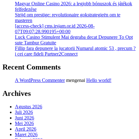
Magyar Online Casino 2026: a legjobb bónuszok és játékok
felfedezése
Strijd om prestige: revolutionaire gokstrategieën om te
masteren
[access-check] cms.irsjam.or.id 2026-08-
07T09:07:28.990195+00:00
Luck Casino Stimulent Mai degraba decat Depunere To Opt
sute Tambur Gratuite
Fillip fara depunere la jucatorii Numarul atomic 53 , precum ?
i cei care fideli Partner2Connect
Recent Comments
A WordPress Commenter
mengenai
Hello world!
Archives
Agustus 2026
Juli 2026
Juni 2026
Mei 2026
April 2026
Maret 2026