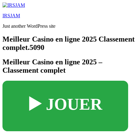
Lewati
ke
IRSJAM
konten
Just another WordPress site
Meilleur Casino en ligne 2025 Classement
complet.5090
Meilleur Casino en ligne 2025 –
Classement complet
▶️ JOUER