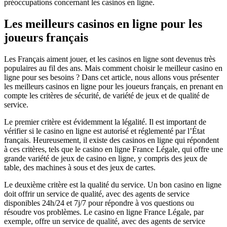
préoccupations concernant les casinos en ligne.
Les meilleurs casinos en ligne pour les
joueurs français
Les Français aiment jouer, et les casinos en ligne sont devenus très
populaires au fil des ans. Mais comment choisir le meilleur casino en
ligne pour ses besoins ? Dans cet article, nous allons vous présenter
les meilleurs casinos en ligne pour les joueurs français, en prenant en
compte les critères de sécurité, de variété de jeux et de qualité de
service.
Le premier critère est évidemment la légalité. Il est important de
vérifier si le casino en ligne est autorisé et réglementé par l’État
français. Heureusement, il existe des casinos en ligne qui répondent
à ces critères, tels que le casino en ligne France Légale, qui offre une
grande variété de jeux de casino en ligne, y compris des jeux de
table, des machines à sous et des jeux de cartes.
Le deuxième critère est la qualité du service. Un bon casino en ligne
doit offrir un service de qualité, avec des agents de service
disponibles 24h/24 et 7j/7 pour répondre à vos questions ou
résoudre vos problèmes. Le casino en ligne France Légale, par
exemple, offre un service de qualité, avec des agents de service