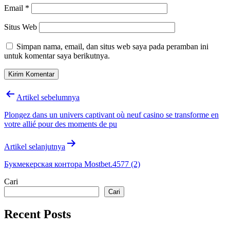
Email
*
Situs Web
Simpan nama, email, dan situs web saya pada peramban ini
untuk komentar saya berikutnya.
Navigasi
Artikel sebelumnya
pos
Plongez dans un univers captivant où neuf casino se transforme en
votre allié pour des moments de pu
Artikel selanjutnya
Букмекерская контора Mostbet.4577 (2)
Cari
Cari
Recent Posts