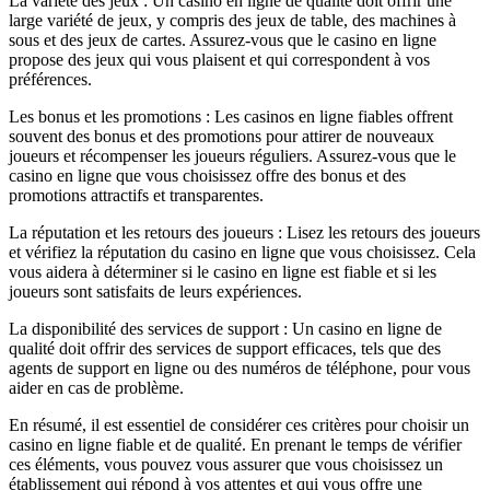
La variété des jeux : Un casino en ligne de qualité doit offrir une
large variété de jeux, y compris des jeux de table, des machines à
sous et des jeux de cartes. Assurez-vous que le casino en ligne
propose des jeux qui vous plaisent et qui correspondent à vos
préférences.
Les bonus et les promotions : Les casinos en ligne fiables offrent
souvent des bonus et des promotions pour attirer de nouveaux
joueurs et récompenser les joueurs réguliers. Assurez-vous que le
casino en ligne que vous choisissez offre des bonus et des
promotions attractifs et transparentes.
La réputation et les retours des joueurs : Lisez les retours des joueurs
et vérifiez la réputation du casino en ligne que vous choisissez. Cela
vous aidera à déterminer si le casino en ligne est fiable et si les
joueurs sont satisfaits de leurs expériences.
La disponibilité des services de support : Un casino en ligne de
qualité doit offrir des services de support efficaces, tels que des
agents de support en ligne ou des numéros de téléphone, pour vous
aider en cas de problème.
En résumé, il est essentiel de considérer ces critères pour choisir un
casino en ligne fiable et de qualité. En prenant le temps de vérifier
ces éléments, vous pouvez vous assurer que vous choisissez un
établissement qui répond à vos attentes et qui vous offre une