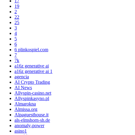
17
19
2
22
25
3
4
5
6
6 plinkospiel.com
7
7k
a16z generative ai
a16z generative ai 1
agencia
AI Crypto Trading
AI News
Allyspin-casino.net
Allyspinkasyno.pl
Almarokna
Almissa.org
Alpaguesthouse.it
als-elmshorn-sh.de
anomaly-power
asino1