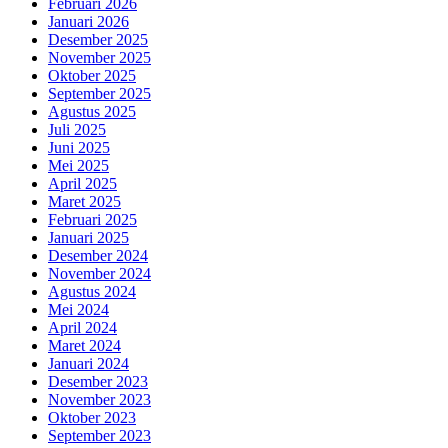
Februari 2026
Januari 2026
Desember 2025
November 2025
Oktober 2025
September 2025
Agustus 2025
Juli 2025
Juni 2025
Mei 2025
April 2025
Maret 2025
Februari 2025
Januari 2025
Desember 2024
November 2024
Agustus 2024
Mei 2024
April 2024
Maret 2024
Januari 2024
Desember 2023
November 2023
Oktober 2023
September 2023