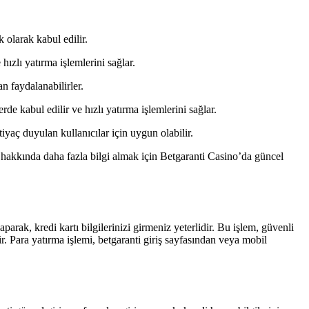
 olarak kabul edilir.
hızlı yatırma işlemlerini sağlar.
n faydalanabilirler.
de kabul edilir ve hızlı yatırma işlemlerini sağlar.
yaç duyulan kullanıcılar için uygun olabilir.
i hakkında daha fazla bilgi almak için Betgaranti Casino’da güncel
arak, kredi kartı bilgilerinizi girmeniz yeterlidir. Bu işlem, güvenli
rir. Para yatırma işlemi, betgaranti giriş sayfasından veya mobil