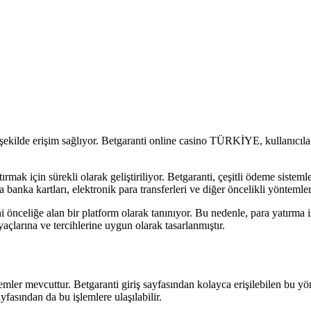
 şekilde erişim sağlıyor. Betgaranti online casino TÜRKİYE, kullanıcıla
rmak için sürekli olarak geliştiriliyor. Betgaranti, çeşitli ödeme sistemle
anka kartları, elektronik para transferleri ve diğer öncelikli yöntemle
nceliğe alan bir platform olarak tanınıyor. Bu nedenle, para yatırma i
iyaçlarına ve tercihlerine uygun olarak tasarlanmıştır.
mler mevcuttur. Betgaranti giriş sayfasından kolayca erişilebilen bu yönt
yfasından da bu işlemlere ulaşılabilir.