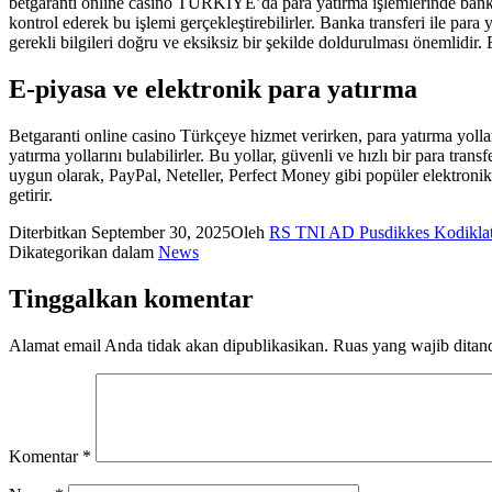
betgaranti online casino TÜRKİYE’da para yatırma işlemlerinde banka tr
kontrol ederek bu işlemi gerçekleştirebilirler. Banka transferi ile para
gerekli bilgileri doğru ve eksiksiz bir şekilde doldurulması önemlidir.
E-piyasa ve elektronik para yatırma
Betgaranti online casino Türkçeye hizmet verirken, para yatırma yollar
yatırma yollarını bulabilirler. Bu yollar, güvenli ve hızlı bir para tran
uygun olarak, PayPal, Neteller, Perfect Money gibi popüler elektronik p
getirir.
Diterbitkan
September 30, 2025
Oleh
RS TNI AD Pusdikkes Kodikla
Dikategorikan dalam
News
Tinggalkan komentar
Alamat email Anda tidak akan dipublikasikan.
Ruas yang wajib ditan
Komentar
*