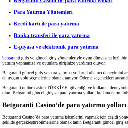
Betgaranti Casino’de para yatırma yolları
Para Yatırma Yöntemleri
Kredi kartı ile para yatırma
Banka transferi ile para yatırma
E-piyasa ve elektronik para yatırma
betgaranti
giriş ve güncel giriş yöntemleriyle oyun dünyasına hızlı bir
yatırım yapmanıza ve oyunlara girişinize yardımcı oluyor.
Betgaranti güncel giriş ve para yatırma yolları, kullanıcı deneyimini artı
en uygun yolu seçmelerine olanak tanıyor. Ödeme seçenekleri arasında b
Betgaranti online casino TÜRKİYE, güvenliği ve kullanıcı deneyimini ö
olun. Betgaranti güncel giriş ve para yatırma yolları, kullanıcıların iht
Betgaranti Casino’de para yatırma yolları
Betgaranti Casino’da para yatırma işlemlerini yapmak için çeşitli yönte
şekilde gerçekleştirebilmelerine olanak tanır. Betgaranti güncel giriş sa