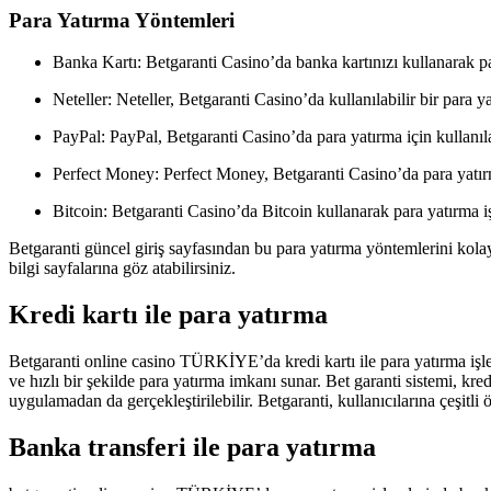
Para Yatırma Yöntemleri
Banka Kartı: Betgaranti Casino’da banka kartınızı kullanarak par
Neteller: Neteller, Betgaranti Casino’da kullanılabilir bir para 
PayPal: PayPal, Betgaranti Casino’da para yatırma için kullanılab
Perfect Money: Perfect Money, Betgaranti Casino’da para yatırma i
Bitcoin: Betgaranti Casino’da Bitcoin kullanarak para yatırma iş
Betgaranti güncel giriş sayfasından bu para yatırma yöntemlerini kola
bilgi sayfalarına göz atabilirsiniz.
Kredi kartı ile para yatırma
Betgaranti online casino TÜRKİYE’da kredi kartı ile para yatırma işlemi
ve hızlı bir şekilde para yatırma imkanı sunar. Bet garanti sistemi, kred
uygulamadan da gerçekleştirilebilir. Betgaranti, kullanıcılarına çeşitli
Banka transferi ile para yatırma