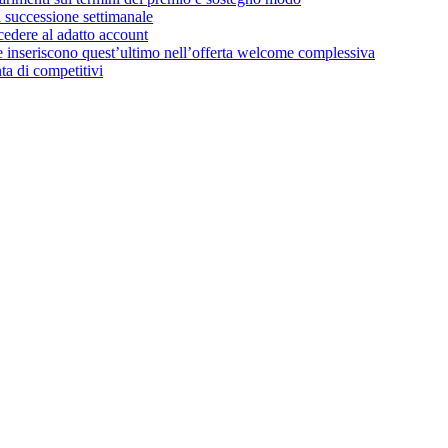
a successione settimanale
cedere al adatto account
e inseriscono quest’ultimo nell’offerta welcome complessiva
ta di competitivi