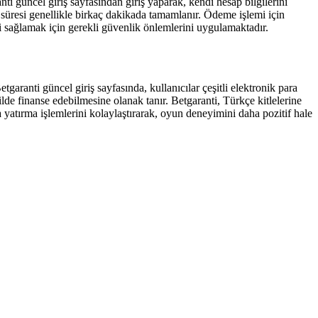
ti güncel giriş sayfasından giriş yaparak, kendi hesap bilgilerini
em süresi genellikle birkaç dakikada tamamlanır. Ödeme işlemi için
ini sağlamak için gerekli güvenlik önlemlerini uygulamaktadır.
aranti güncel giriş sayfasında, kullanıcılar çeşitli elektronik para
kilde finanse edebilmesine olanak tanır. Betgaranti, Türkçe kitlelerine
a yatırma işlemlerini kolaylaştırarak, oyun deneyimini daha pozitif hale