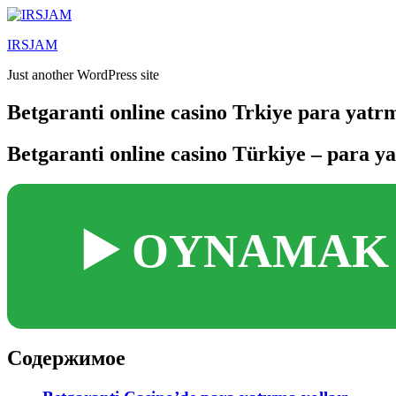
Lewati
ke
IRSJAM
konten
Just another WordPress site
Betgaranti online casino Trkiye para yatrm
Betgaranti online casino Türkiye – para ya
▶️ OYNAMAK
Содержимое