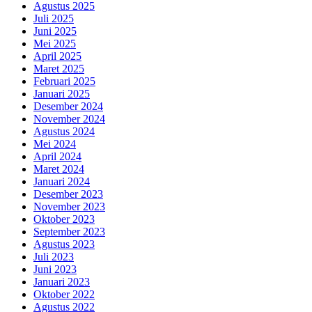
Agustus 2025
Juli 2025
Juni 2025
Mei 2025
April 2025
Maret 2025
Februari 2025
Januari 2025
Desember 2024
November 2024
Agustus 2024
Mei 2024
April 2024
Maret 2024
Januari 2024
Desember 2023
November 2023
Oktober 2023
September 2023
Agustus 2023
Juli 2023
Juni 2023
Januari 2023
Oktober 2022
Agustus 2022