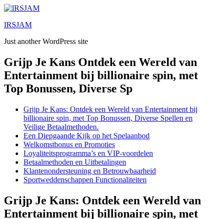
Lewati
ke
IRSJAM
konten
Just another WordPress site
Grijp Je Kans Ontdek een Wereld van
Entertainment bij billionaire spin, met
Top Bonussen, Diverse Sp
Grijp Je Kans: Ontdek een Wereld van Entertainment bij
billionaire spin, met Top Bonussen, Diverse Spellen en
Veilige Betaalmethoden.
Een Diepgaande Kijk op het Spelaanbod
Welkomstbonus en Promoties
Loyaliteitsprogramma’s en VIP-voordelen
Betaalmethoden en Uitbetalingen
Klantenondersteuning en Betrouwbaarheid
Sportweddenschappen Functionaliteiten
Grijp Je Kans: Ontdek een Wereld van
Entertainment bij billionaire spin, met