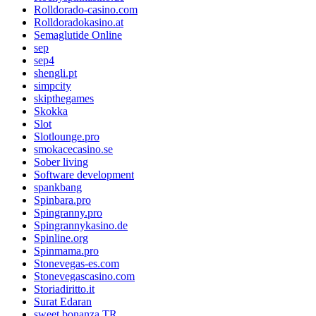
Rolldorado-casino.com
Rolldoradokasino.at
Semaglutide Online
sep
sep4
shengli.pt
simpcity
skipthegames
Skokka
Slot
Slotlounge.pro
smokacecasino.se
Sober living
Software development
spankbang
Spinbara.pro
Spingranny.pro
Spingrannykasino.de
Spinline.org
Spinmama.pro
Stonevegas-es.com
Stonevegascasino.com
Storiadiritto.it
Surat Edaran
sweet bonanza TR