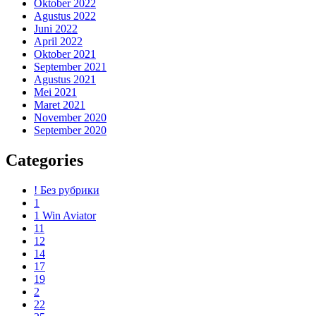
Oktober 2022
Agustus 2022
Juni 2022
April 2022
Oktober 2021
September 2021
Agustus 2021
Mei 2021
Maret 2021
November 2020
September 2020
Categories
! Без рубрики
1
1 Win Aviator
11
12
14
17
19
2
22