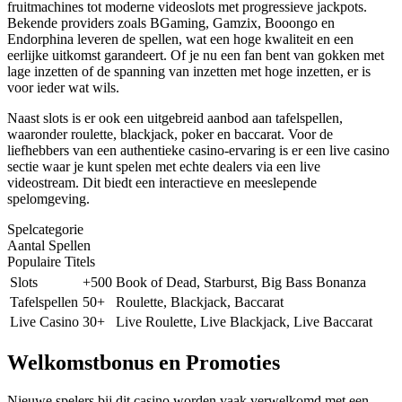
fruitmachines tot moderne videoslots met progressieve jackpots.
Bekende providers zoals BGaming, Gamzix, Booongo en
Endorphina leveren de spellen, wat een hoge kwaliteit en een
eerlijke uitkomst garandeert. Of je nu een fan bent van gokken met
lage inzetten of de spanning van inzetten met hoge inzetten, er is
voor ieder wat wils.
Naast slots is er ook een uitgebreid aanbod aan tafelspellen,
waaronder roulette, blackjack, poker en baccarat. Voor de
liefhebbers van een authentieke casino-ervaring is er een live casino
sectie waar je kunt spelen met echte dealers via een live
videostream. Dit biedt een interactieve en meeslepende
spelomgeving.
Spelcategorie
Aantal Spellen
Populaire Titels
Slots
+500
Book of Dead, Starburst, Big Bass Bonanza
Tafelspellen
50+
Roulette, Blackjack, Baccarat
Live Casino
30+
Live Roulette, Live Blackjack, Live Baccarat
Welkomstbonus en Promoties
Nieuwe spelers bij dit casino worden vaak verwelkomd met een