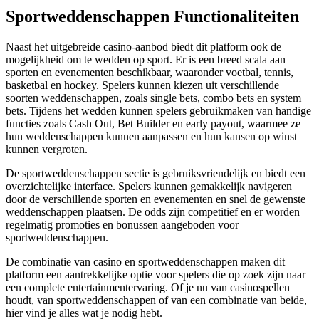
Sportweddenschappen Functionaliteiten
Naast het uitgebreide casino-aanbod biedt dit platform ook de
mogelijkheid om te wedden op sport. Er is een breed scala aan
sporten en evenementen beschikbaar, waaronder voetbal, tennis,
basketbal en hockey. Spelers kunnen kiezen uit verschillende
soorten weddenschappen, zoals single bets, combo bets en system
bets. Tijdens het wedden kunnen spelers gebruikmaken van handige
functies zoals Cash Out, Bet Builder en early payout, waarmee ze
hun weddenschappen kunnen aanpassen en hun kansen op winst
kunnen vergroten.
De sportweddenschappen sectie is gebruiksvriendelijk en biedt een
overzichtelijke interface. Spelers kunnen gemakkelijk navigeren
door de verschillende sporten en evenementen en snel de gewenste
weddenschappen plaatsen. De odds zijn competitief en er worden
regelmatig promoties en bonussen aangeboden voor
sportweddenschappen.
De combinatie van casino en sportweddenschappen maken dit
platform een aantrekkelijke optie voor spelers die op zoek zijn naar
een complete entertainmentervaring. Of je nu van casinospellen
houdt, van sportweddenschappen of van een combinatie van beide,
hier vind je alles wat je nodig hebt.