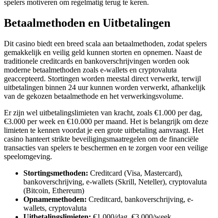
spelers motiveren om regelmatig terug te keren.
Betaalmethoden en Uitbetalingen
Dit casino biedt een breed scala aan betaalmethoden, zodat spelers
gemakkelijk en veilig geld kunnen storten en opnemen. Naast de
traditionele creditcards en bankoverschrijvingen worden ook
moderne betaalmethoden zoals e-wallets en cryptovaluta
geaccepteerd. Stortingen worden meestal direct verwerkt, terwijl
uitbetalingen binnen 24 uur kunnen worden verwerkt, afhankelijk
van de gekozen betaalmethode en het verwerkingsvolume.
Er zijn wel uitbetalingslimieten van kracht, zoals €1.000 per dag,
€3.000 per week en €10.000 per maand. Het is belangrijk om deze
limieten te kennen voordat je een grote uitbetaling aanvraagt. Het
casino hanteert strikte beveiligingsmaatregelen om de financiële
transacties van spelers te beschermen en te zorgen voor een veilige
speelomgeving.
Stortingsmethoden:
Creditcard (Visa, Mastercard),
bankoverschrijving, e-wallets (Skrill, Neteller), cryptovaluta
(Bitcoin, Ethereum)
Opnamemethoden:
Creditcard, bankoverschrijving, e-
wallets, cryptovaluta
Uitbetalingslimieten:
€1.000/dag, €3.000/week,