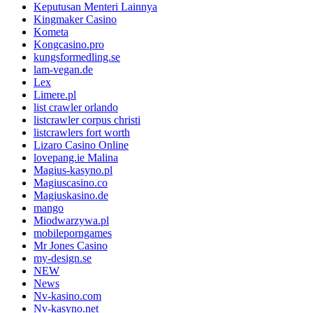
Keputusan Menteri Lainnya
Kingmaker Casino
Kometa
Kongcasino.pro
kungsformedling.se
lam-vegan.de
Lex
Limere.pl
list crawler orlando
listcrawler corpus christi
listcrawlers fort worth
Lizaro Casino Online
lovepang.ie Malina
Magius-kasyno.pl
Magiuscasino.co
Magiuskasino.de
mango
Miodwarzywa.pl
mobileporngames
Mr Jones Casino
my-design.se
NEW
News
Nv-kasino.com
Nv-kasyno.net