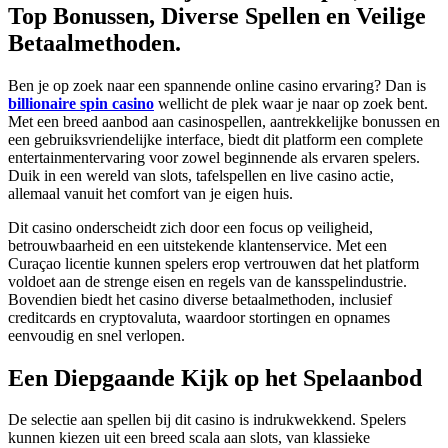
Top Bonussen, Diverse Spellen en Veilige
Betaalmethoden.
Ben je op zoek naar een spannende online casino ervaring? Dan is
billionaire spin casino
wellicht de plek waar je naar op zoek bent.
Met een breed aanbod aan casinospellen, aantrekkelijke bonussen en
een gebruiksvriendelijke interface, biedt dit platform een complete
entertainmentervaring voor zowel beginnende als ervaren spelers.
Duik in een wereld van slots, tafelspellen en live casino actie,
allemaal vanuit het comfort van je eigen huis.
Dit casino onderscheidt zich door een focus op veiligheid,
betrouwbaarheid en een uitstekende klantenservice. Met een
Curaçao licentie kunnen spelers erop vertrouwen dat het platform
voldoet aan de strenge eisen en regels van de kansspelindustrie.
Bovendien biedt het casino diverse betaalmethoden, inclusief
creditcards en cryptovaluta, waardoor stortingen en opnames
eenvoudig en snel verlopen.
Een Diepgaande Kijk op het Spelaanbod
De selectie aan spellen bij dit casino is indrukwekkend. Spelers
kunnen kiezen uit een breed scala aan slots, van klassieke