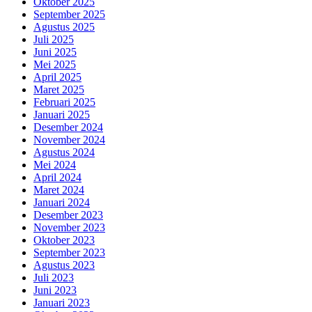
Oktober 2025
September 2025
Agustus 2025
Juli 2025
Juni 2025
Mei 2025
April 2025
Maret 2025
Februari 2025
Januari 2025
Desember 2024
November 2024
Agustus 2024
Mei 2024
April 2024
Maret 2024
Januari 2024
Desember 2023
November 2023
Oktober 2023
September 2023
Agustus 2023
Juli 2023
Juni 2023
Januari 2023