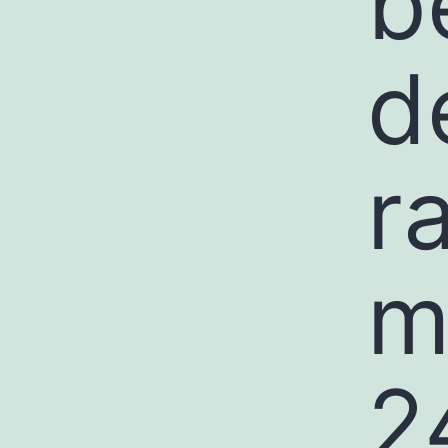
b
d
r
m
2