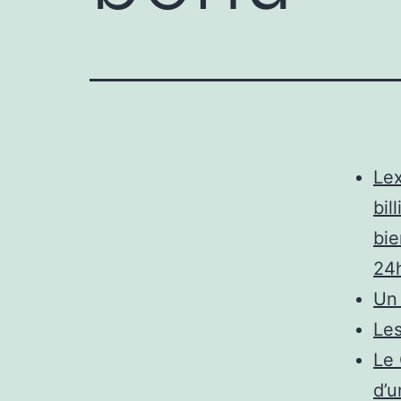
Lex
bil
bie
24
Un 
Les
Le 
d’u