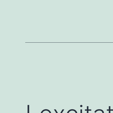
Lewati
ke
konten