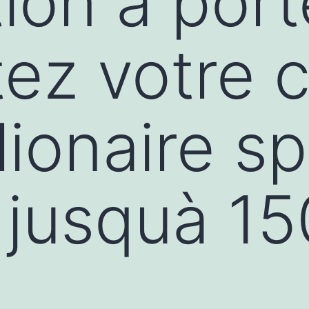
tion à por
ntez votre
lionaire sp
 jusquà 1