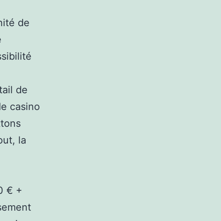
nité de
e
ibilité
ail de
de casino
ttons
ut, la
0 € +
usement